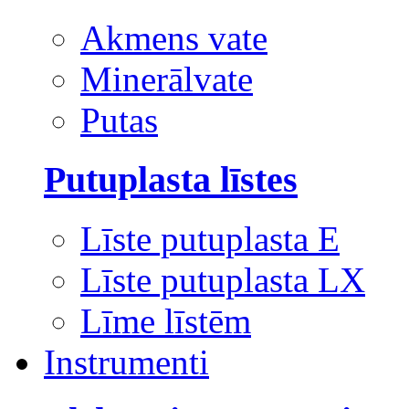
Akmens vate
Minerālvate
Putas
Putuplasta līstes
Līste putuplasta E
Līste putuplasta LX
Līme līstēm
Instrumenti