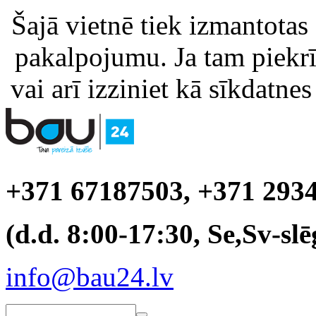
Šajā vietnē tiek izmantotas
pakalpojumu. Ja tam piekrīt
vai arī izziniet kā sīkdatnes
+371 67187503, +371 293
(d.d. 8:00-17:30, Se,Sv-slē
info@bau24.lv