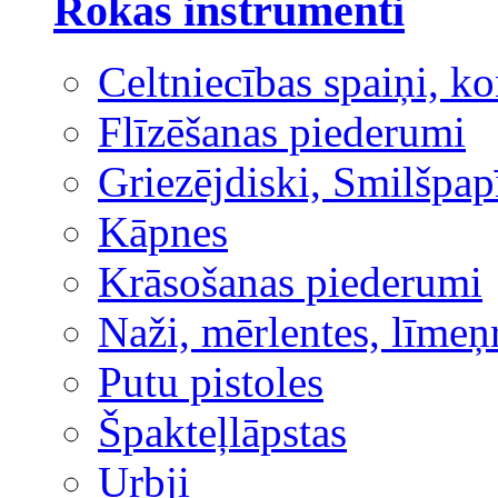
Rokas instrumenti
Celtniecības spaiņi, ko
Flīzēšanas piederumi
Griezējdiski, Smilšpap
Kāpnes
Krāsošanas piederumi
Naži, mērlentes, līmeņ
Putu pistoles
Špakteļlāpstas
Urbji