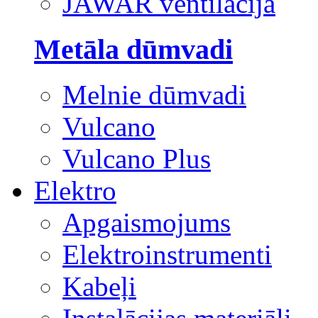
JAWAR ventilācija
Metāla dūmvadi
Melnie dūmvadi
Vulcano
Vulcano Plus
Elektro
Apgaismojums
Elektroinstrumenti
Kabeļi