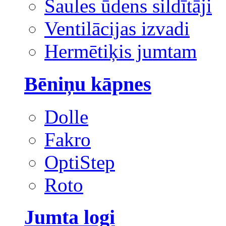
Saules ūdens sildītāji
Ventilācijas izvadi
Hermētiķis jumtam
Bēniņu kāpnes
Dolle
Fakro
OptiStep
Roto
Jumta logi