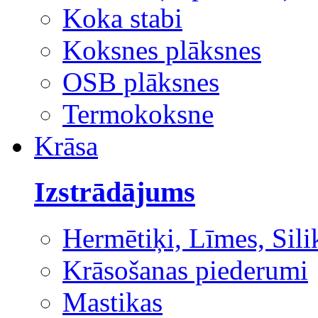
Koka stabi
Koksnes plāksnes
OSB plāksnes
Termokoksne
Krāsa
Izstrādājums
Hermētiķi, Līmes, Sili
Krāsošanas piederumi
Mastikas