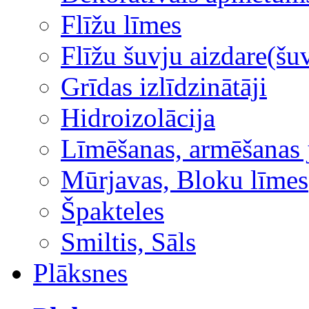
Flīžu līmes
Flīžu šuvju aizdare(šuv
Grīdas izlīdzinātāji
Hidroizolācija
Līmēšanas, armēšanas 
Mūrjavas, Bloku līmes
Špakteles
Smiltis, Sāls
Plāksnes