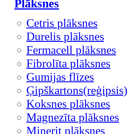
Plāksnes
Cetris plāksnes
Durelis plāksnes
Fermacell plāksnes
Fibrolīta plāksnes
Gumijas flīzes
Ģipškartons(reģipsis)
Koksnes plāksnes
Magnezīta plāksnes
Minerit plāksnes