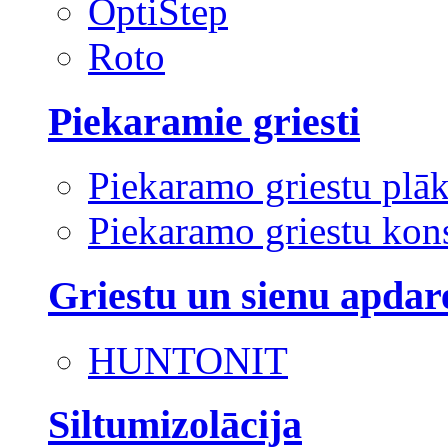
OptiStep
Roto
Piekaramie griesti
Piekaramo griestu plā
Piekaramo griestu kons
Griestu un sienu apdar
HUNTONIT
Siltumizolācija