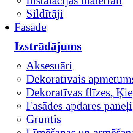
Instalācijas materiāli
Sildītāji
Fasāde
Izstrādājums
Aksesuāri
Dekoratīvais apmetum
Dekoratīvas flīzes, Ķie
Fasādes apdares paneļi
Gruntis
Līmēšanas un armēšana