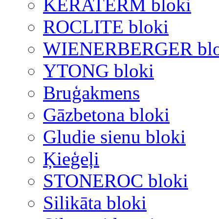
KERATERM bloki
ROCLITE bloki
WIENERBERGER blo
YTONG bloki
Bruģakmens
Gāzbetona bloki
Gludie sienu bloki
Ķieģeļi
STONEROC bloki
Silikāta bloki