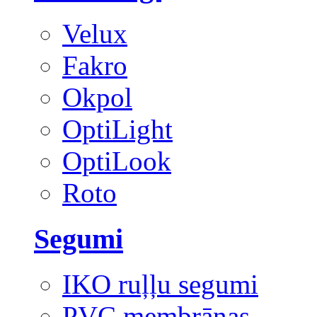
Velux
Fakro
Okpol
OptiLight
OptiLook
Roto
Segumi
IKO ruļļu segumi
PVC membrānas