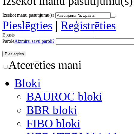
Izsekot manu pasūtījumu(s)
Izsekot manu pasūtījumu(s)
Pieslēgties
|
Reģistrēties
Epasts
Parole
Aizmirsi savu paroli?
Atcerēties mani
Bloki
BAUROC bloki
BBR bloki
FIBO bloki