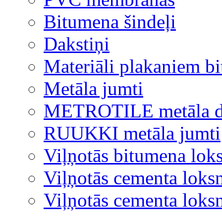
Bitumena šindeļi
Dakstiņi
Materiāli plakaniem b
Metāla jumti
METROTILE metāla d
RUUKKI metāla jumti
Viļņotās bitumena lok
Viļņotās cementa loks
Viļņotās cementa lok