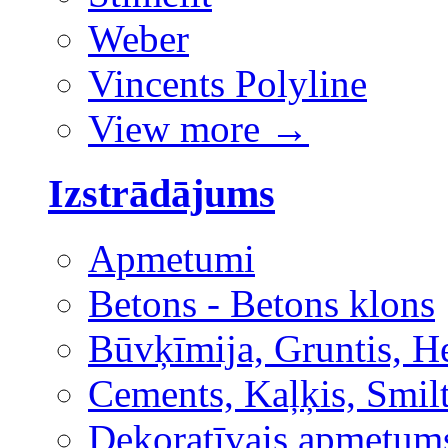
Weber
Vincents Polyline
View more
→
Izstrādājums
Apmetumi
Betons - Betons klons
Būvķīmija, Gruntis, H
Cements, Kaļķis, Smilt
Dekoratīvais apmetum