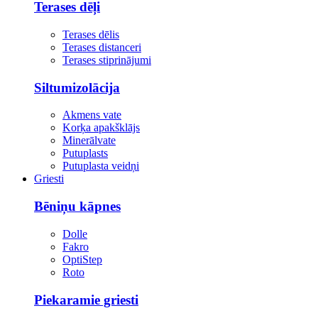
Terases dēļi
Terases dēlis
Terases distanceri
Terases stiprinājumi
Siltumizolācija
Akmens vate
Korķa apakšklājs
Minerālvate
Putuplasts
Putuplasta veidņi
Griesti
Bēniņu kāpnes
Dolle
Fakro
OptiStep
Roto
Piekaramie griesti