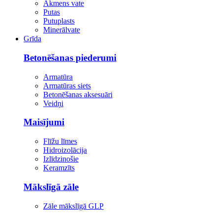
Akmens vate
Putas
Putuplasts
Minerālvate
Grīda
Betonēšanas piederumi
Armatūra
Armatūras siets
Betonēšanas aksesuāri
Veidņi
Maisījumi
Flīžu līmes
Hidroizolācija
Izlīdzinošie
Keramzīts
Mākslīgā zāle
Zāle mākslīgā GLP