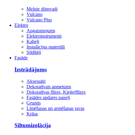
Melnie dūmvadi
Vulcano
Vulcano Plus
Elektro
Apgaismojums
Elektroinstrumenti
Kabeļi
Instalācijas materiāli
Sildītāji
Fasāde
Izstrādājums
Aksesuāri
Dekoratīvais apmetums
Dekoratīvas flīzes, Ķieģeļflīzes
Fasādes apdares paneļi
Gruntis
Līmēšanas un armēšanas javas
Krāsa
Siltumizolācija