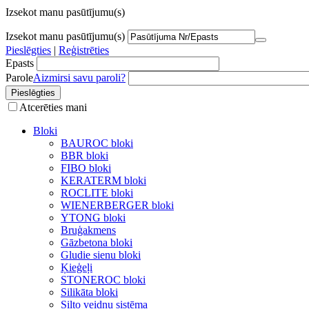
Izsekot manu pasūtījumu(s)
Izsekot manu pasūtījumu(s)
Pieslēgties
|
Reģistrēties
Epasts
Parole
Aizmirsi savu paroli?
Atcerēties mani
Bloki
BAUROC bloki
BBR bloki
FIBO bloki
KERATERM bloki
ROCLITE bloki
WIENERBERGER bloki
YTONG bloki
Bruģakmens
Gāzbetona bloki
Gludie sienu bloki
Ķieģeļi
STONEROC bloki
Silikāta bloki
Silto veidņu sistēma