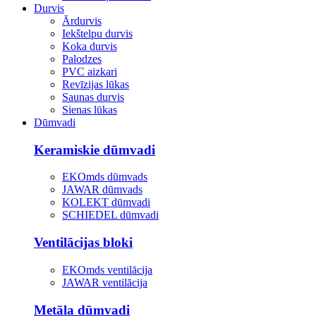
Durvis
Ārdurvis
Iekštelpu durvis
Koka durvis
Palodzes
PVC aizkari
Revīzijas lūkas
Saunas durvis
Sienas lūkas
Dūmvadi
Keramiskie dūmvadi
EKOmds dūmvads
JAWAR dūmvads
KOLEKT dūmvadi
SCHIEDEL dūmvadi
Ventilācijas bloki
EKOmds ventilācija
JAWAR ventilācija
Metāla dūmvadi