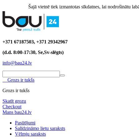
Šajā vietnē tiek izmantotas sīkdatnes, lai nodrošinātu labā
+371 67187503, +371 29342967
(d.d. 8:00-17:30, Se,Sv-slēgts)
info@bau24.lv
Grozs ir tukšs
Grozs ir tukšs
Skatīt grozu
Checkout
Mans bau24.lv
Pasūtījumi
Salīdzināmo lietu saraksts
Vēlmju saraksts