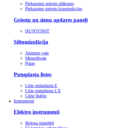
Piekaramo griestu plāksnes
Piekaramo griestu konstrukcijas
Griestu un sienu apdares paneļi
HUNTONIT
Siltumizolācija
Akmens vate
Minerālvate
Putas
Putuplasta līstes
Līste putuplasta E
Līste putuplasta LX
Līme līstēm
Instrumenti
Elektro instrumenti
Betona maisītāji