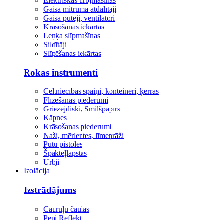
Elektriskās urbjmašīnas
Gaisa mitruma atdalītāji
Gaisa pūtēji, ventilatori
Krāsošanas iekārtas
Leņķa slīpmašīnas
Sildītāji
Slīpēšanas iekārtas
Rokas instrumenti
Celtniecības spaiņi, konteineri, ķerras
Flīzēšanas piederumi
Griezējdiski, Smilšpapīrs
Kāpnes
Krāsošanas piederumi
Naži, mērlentes, līmeņrāži
Putu pistoles
Špakteļlāpstas
Urbji
Izolācija
Izstrādājums
Cauruļu čaulas
Pepi Reflekt