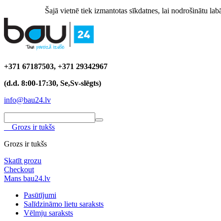
Šajā vietnē tiek izmantotas sīkdatnes, lai nodrošinātu labā
+371 67187503, +371 29342967
(d.d. 8:00-17:30, Se,Sv-slēgts)
info@bau24.lv
Grozs ir tukšs
Grozs ir tukšs
Skatīt grozu
Checkout
Mans bau24.lv
Pasūtījumi
Salīdzināmo lietu saraksts
Vēlmju saraksts