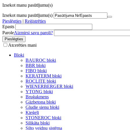
Izsekot manu pasūtījumu(s)
Izsekot manu pasūtījumu(s)
Pieslēgties
|
Reģistrēties
Epasts
Parole
Aizmirsi savu paroli?
Atcerēties mani
Bloki
BAUROC bloki
BBR bloki
FIBO bloki
KERATERM bloki
ROCLITE bloki
WIENERBERGER bloki
YTONG bloki
Bruģakmens
Gāzbetona bloki
Gludie sienu bloki
Ķieģeļi
STONEROC bloki
Silikāta bloki
Silto veidņu sistēma