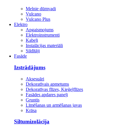
Melnie dūmvadi
Vulcano
Vulcano Plus
Elektro
Apgaismojums
Elektroinstrumenti
Kabeļi
Instalācijas materiāli
Sildītāji
Fasāde
Izstrādājums
Aksesuāri
Dekoratīvais apmetums
Dekoratīvas flīzes, Ķieģeļflīzes
Fasādes apdares paneļi
Gruntis
Līmēšanas un armēšanas javas
Krāsa
Siltumizolācija