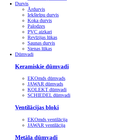
Durvis
Ārdurvis
Iekštelpu durvis
Koka durvis
Palodzes
PVC aizkari
Revīzijas lūkas
Saunas durvis
Sienas lūkas
Dūmvadi
Keramiskie dūmvadi
EKOmds dūmvads
JAWAR dūmvads
KOLEKT dūmvadi
SCHIEDEL dūmvadi
Ventilācijas bloki
EKOmds ventilācija
JAWAR ventilācija
Metāla dūmvadi