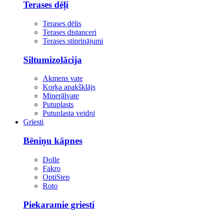
Terases dēļi
Terases dēlis
Terases distanceri
Terases stiprinājumi
Siltumizolācija
Akmens vate
Korķa apakšklājs
Minerālvate
Putuplasts
Putuplasta veidņi
Griesti
Bēniņu kāpnes
Dolle
Fakro
OptiStep
Roto
Piekaramie griesti