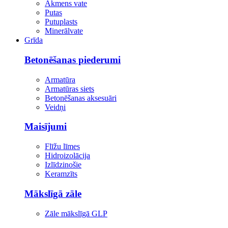
Akmens vate
Putas
Putuplasts
Minerālvate
Grīda
Betonēšanas piederumi
Armatūra
Armatūras siets
Betonēšanas aksesuāri
Veidņi
Maisījumi
Flīžu līmes
Hidroizolācija
Izlīdzinošie
Keramzīts
Mākslīgā zāle
Zāle mākslīgā GLP