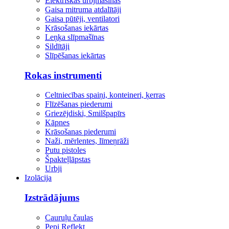
Elektriskās urbjmašīnas
Gaisa mitruma atdalītāji
Gaisa pūtēji, ventilatori
Krāsošanas iekārtas
Leņķa slīpmašīnas
Sildītāji
Slīpēšanas iekārtas
Rokas instrumenti
Celtniecības spaiņi, konteineri, ķerras
Flīzēšanas piederumi
Griezējdiski, Smilšpapīrs
Kāpnes
Krāsošanas piederumi
Naži, mērlentes, līmeņrāži
Putu pistoles
Špakteļlāpstas
Urbji
Izolācija
Izstrādājums
Cauruļu čaulas
Pepi Reflekt