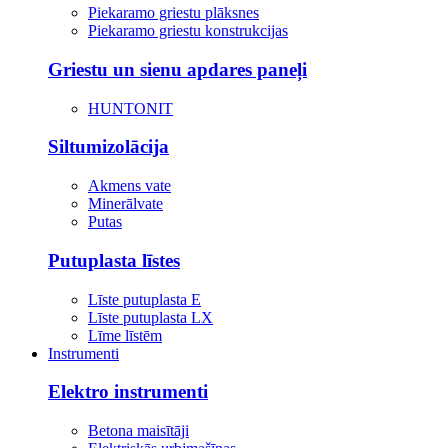
Piekaramo griestu plāksnes
Piekaramo griestu konstrukcijas
Griestu un sienu apdares paneļi
HUNTONIT
Siltumizolācija
Akmens vate
Minerālvate
Putas
Putuplasta līstes
Līste putuplasta E
Līste putuplasta LX
Līme līstēm
Instrumenti
Elektro instrumenti
Betona maisītāji