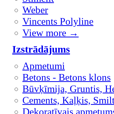
Weber
Vincents Polyline
View more
→
Izstrādājums
Apmetumi
Betons - Betons klons
Būvķīmija, Gruntis, H
Cements, Kaļķis, Smilt
Dekoratīvais apmetum