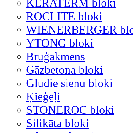
KERATERM bloki
ROCLITE bloki
WIENERBERGER blo
YTONG bloki
Bruģakmens
Gāzbetona bloki
Gludie sienu bloki
Ķieģeļi
STONEROC bloki
Silikāta bloki