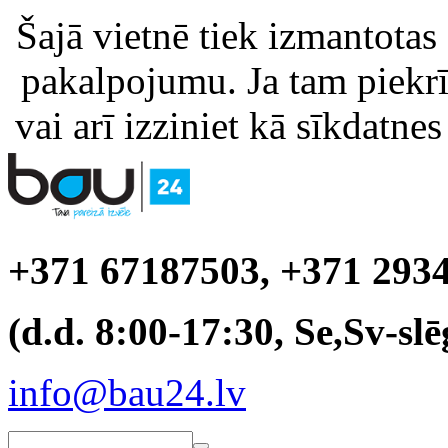
Šajā vietnē tiek izmantotas
pakalpojumu. Ja tam piekrīt
vai arī izziniet kā sīkdatnes
+371 67187503, +371 293
(d.d. 8:00-17:30, Se,Sv-slē
info@bau24.lv