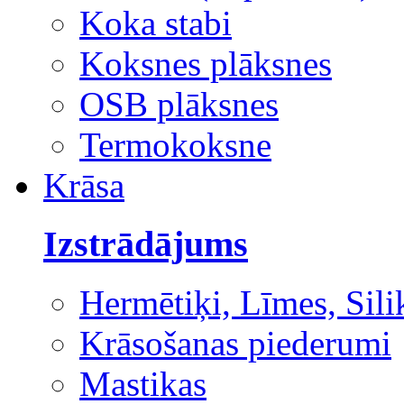
Koka stabi
Koksnes plāksnes
OSB plāksnes
Termokoksne
Krāsa
Izstrādājums
Hermētiķi, Līmes, Sili
Krāsošanas piederumi
Mastikas