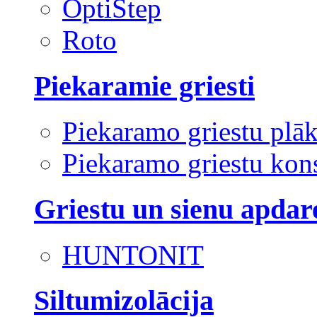
OptiStep
Roto
Piekaramie griesti
Piekaramo griestu plā
Piekaramo griestu kons
Griestu un sienu apdar
HUNTONIT
Siltumizolācija