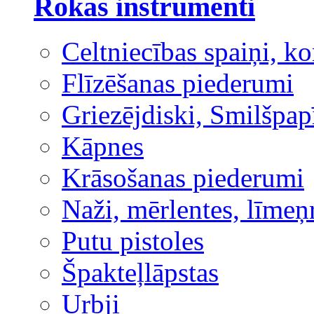
Rokas instrumenti
Celtniecības spaiņi, ko
Flīzēšanas piederumi
Griezējdiski, Smilšpap
Kāpnes
Krāsošanas piederumi
Naži, mērlentes, līmeņ
Putu pistoles
Špakteļlāpstas
Urbji