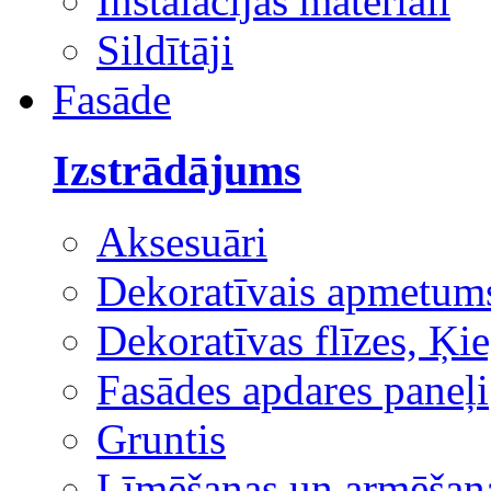
Instalācijas materiāli
Sildītāji
Fasāde
Izstrādājums
Aksesuāri
Dekoratīvais apmetum
Dekoratīvas flīzes, Ķie
Fasādes apdares paneļi
Gruntis
Līmēšanas un armēšana