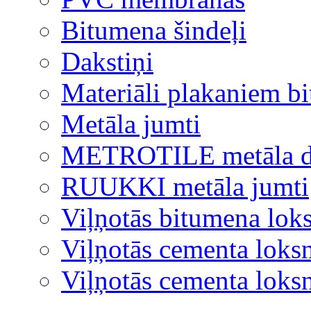
Bitumena šindeļi
Dakstiņi
Materiāli plakaniem b
Metāla jumti
METROTILE metāla d
RUUKKI metāla jumti
Viļņotās bitumena lok
Viļņotās cementa loks
Viļņotās cementa lok