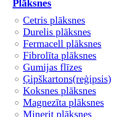
Plāksnes
Cetris plāksnes
Durelis plāksnes
Fermacell plāksnes
Fibrolīta plāksnes
Gumijas flīzes
Ģipškartons(reģipsis)
Koksnes plāksnes
Magnezīta plāksnes
Minerit plāksnes