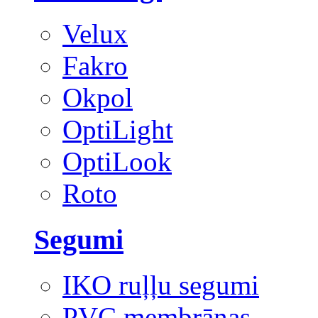
Velux
Fakro
Okpol
OptiLight
OptiLook
Roto
Segumi
IKO ruļļu segumi
PVC membrānas