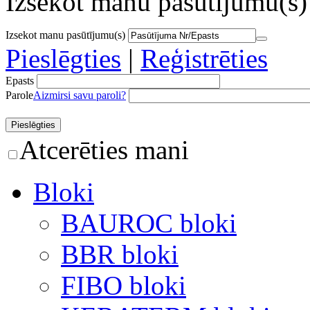
Izsekot manu pasūtījumu(s)
Izsekot manu pasūtījumu(s)
Pieslēgties
|
Reģistrēties
Epasts
Parole
Aizmirsi savu paroli?
Atcerēties mani
Bloki
BAUROC bloki
BBR bloki
FIBO bloki