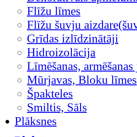
Flīžu līmes
Flīžu šuvju aizdare(šuv
Grīdas izlīdzinātāji
Hidroizolācija
Līmēšanas, armēšanas 
Mūrjavas, Bloku līmes
Špakteles
Smiltis, Sāls
Plāksnes