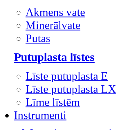
Akmens vate
Minerālvate
Putas
Putuplasta līstes
Līste putuplasta E
Līste putuplasta LX
Līme līstēm
Instrumenti