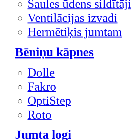
Saules ūdens sildītāji
Ventilācijas izvadi
Hermētiķis jumtam
Bēniņu kāpnes
Dolle
Fakro
OptiStep
Roto
Jumta logi