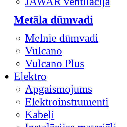
JAWAR ventilācija
Metāla dūmvadi
Melnie dūmvadi
Vulcano
Vulcano Plus
Elektro
Apgaismojums
Elektroinstrumenti
Kabeļi