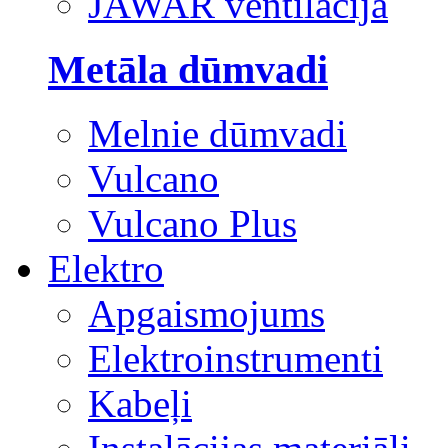
JAWAR ventilācija
Metāla dūmvadi
Melnie dūmvadi
Vulcano
Vulcano Plus
Elektro
Apgaismojums
Elektroinstrumenti
Kabeļi