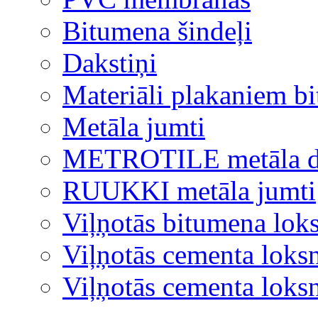
Bitumena šindeļi
Dakstiņi
Materiāli plakaniem b
Metāla jumti
METROTILE metāla d
RUUKKI metāla jumti
Viļņotās bitumena lok
Viļņotās cementa loks
Viļņotās cementa lok