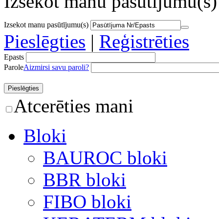
Izsekot manu pasūtījumu(s)
Izsekot manu pasūtījumu(s)
Pieslēgties
|
Reģistrēties
Epasts
Parole
Aizmirsi savu paroli?
Atcerēties mani
Bloki
BAUROC bloki
BBR bloki
FIBO bloki