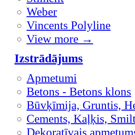
Weber
Vincents Polyline
View more
→
Izstrādājums
Apmetumi
Betons - Betons klons
Būvķīmija, Gruntis, H
Cements, Kaļķis, Smilt
Dekoratīvais apmetum