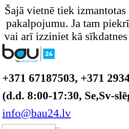
Šajā vietnē tiek izmantotas
pakalpojumu. Ja tam piekrīt
vai arī izziniet kā sīkdatnes
+371 67187503, +371 293
(d.d. 8:00-17:30, Se,Sv-slē
info@bau24.lv