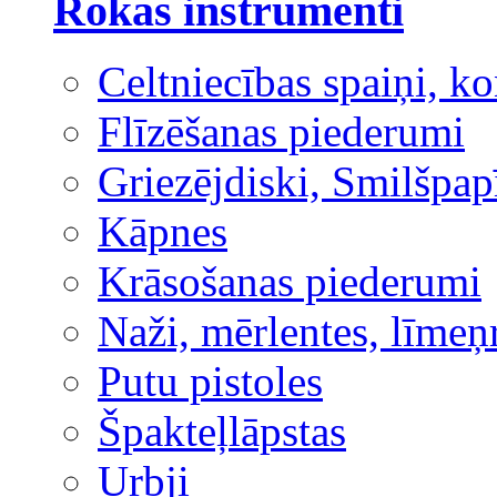
Rokas instrumenti
Celtniecības spaiņi, ko
Flīzēšanas piederumi
Griezējdiski, Smilšpap
Kāpnes
Krāsošanas piederumi
Naži, mērlentes, līmeņ
Putu pistoles
Špakteļlāpstas
Urbji