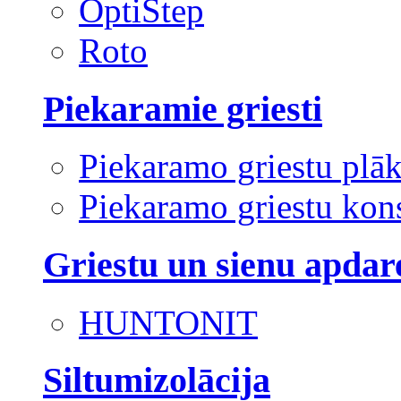
OptiStep
Roto
Piekaramie griesti
Piekaramo griestu plā
Piekaramo griestu kons
Griestu un sienu apdar
HUNTONIT
Siltumizolācija