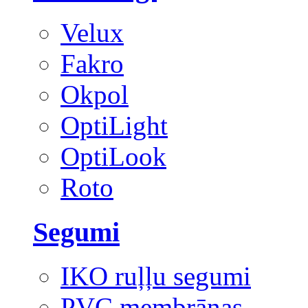
Velux
Fakro
Okpol
OptiLight
OptiLook
Roto
Segumi
IKO ruļļu segumi
PVC membrānas