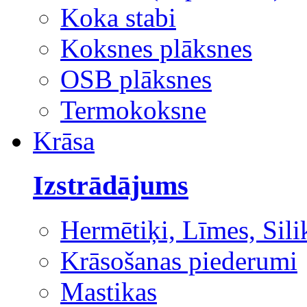
Koka stabi
Koksnes plāksnes
OSB plāksnes
Termokoksne
Krāsa
Izstrādājums
Hermētiķi, Līmes, Sili
Krāsošanas piederumi
Mastikas