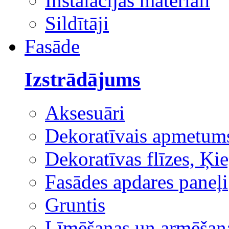
Instalācijas materiāli
Sildītāji
Fasāde
Izstrādājums
Aksesuāri
Dekoratīvais apmetum
Dekoratīvas flīzes, Ķie
Fasādes apdares paneļi
Gruntis
Līmēšanas un armēšana