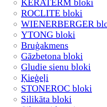
KERATERM bloki
ROCLITE bloki
WIENERBERGER blo
YTONG bloki
Bruģakmens
Gāzbetona bloki
Gludie sienu bloki
Ķieģeļi
STONEROC bloki
Silikāta bloki