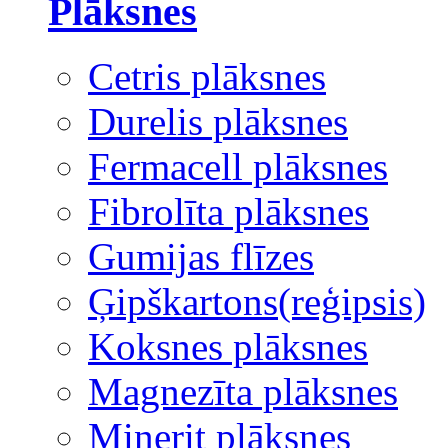
Plāksnes
Cetris plāksnes
Durelis plāksnes
Fermacell plāksnes
Fibrolīta plāksnes
Gumijas flīzes
Ģipškartons(reģipsis)
Koksnes plāksnes
Magnezīta plāksnes
Minerit plāksnes