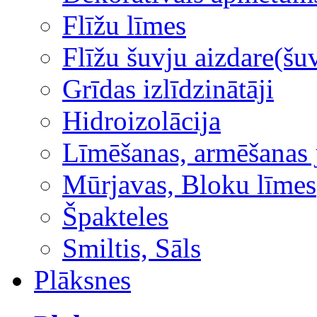
Flīžu līmes
Flīžu šuvju aizdare(šuv
Grīdas izlīdzinātāji
Hidroizolācija
Līmēšanas, armēšanas 
Mūrjavas, Bloku līmes
Špakteles
Smiltis, Sāls
Plāksnes