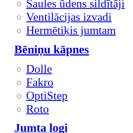
Saules ūdens sildītāji
Ventilācijas izvadi
Hermētiķis jumtam
Bēniņu kāpnes
Dolle
Fakro
OptiStep
Roto
Jumta logi