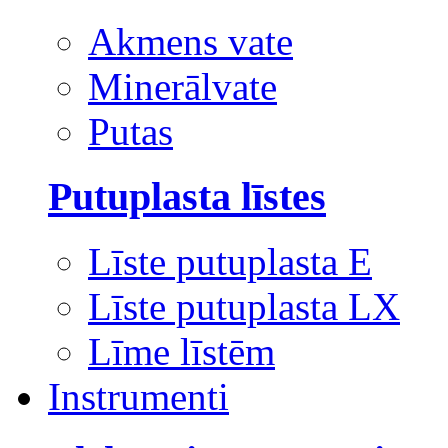
Akmens vate
Minerālvate
Putas
Putuplasta līstes
Līste putuplasta E
Līste putuplasta LX
Līme līstēm
Instrumenti