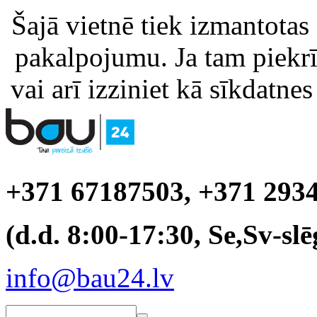
Šajā vietnē tiek izmantotas
pakalpojumu. Ja tam piekrīt
vai arī izziniet kā sīkdatnes
+371 67187503, +371 293
(d.d. 8:00-17:30, Se,Sv-slē
info@bau24.lv