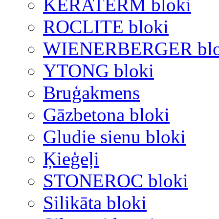
KERATERM bloki
ROCLITE bloki
WIENERBERGER blo
YTONG bloki
Bruģakmens
Gāzbetona bloki
Gludie sienu bloki
Ķieģeļi
STONEROC bloki
Silikāta bloki