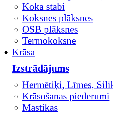
Koka stabi
Koksnes plāksnes
OSB plāksnes
Termokoksne
Krāsa
Izstrādājums
Hermētiķi, Līmes, Sili
Krāsošanas piederumi
Mastikas