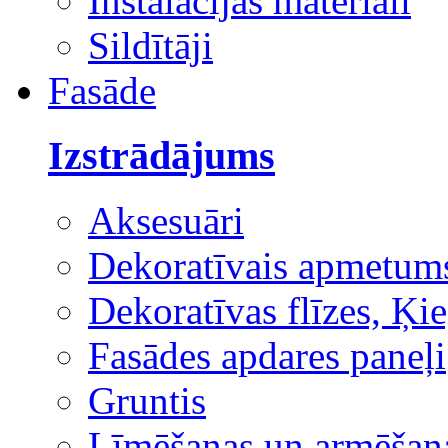
Instalācijas materiāli
Sildītāji
Fasāde
Izstrādājums
Aksesuāri
Dekoratīvais apmetum
Dekoratīvas flīzes, Ķie
Fasādes apdares paneļi
Gruntis
Līmēšanas un armēšana