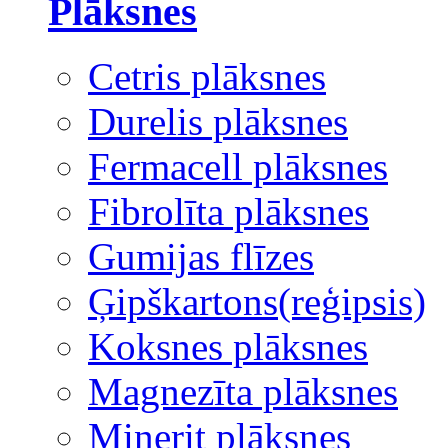
Plāksnes
Cetris plāksnes
Durelis plāksnes
Fermacell plāksnes
Fibrolīta plāksnes
Gumijas flīzes
Ģipškartons(reģipsis)
Koksnes plāksnes
Magnezīta plāksnes
Minerit plāksnes