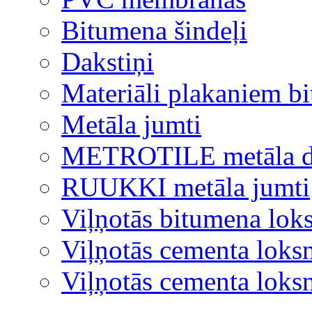
Bitumena šindeļi
Dakstiņi
Materiāli plakaniem b
Metāla jumti
METROTILE metāla d
RUUKKI metāla jumti
Viļņotās bitumena lok
Viļņotās cementa loks
Viļņotās cementa lok