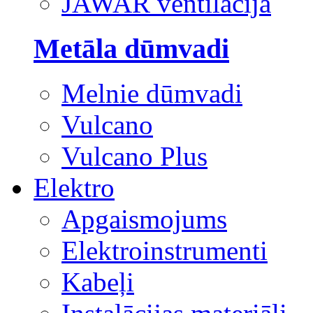
JAWAR ventilācija
Metāla dūmvadi
Melnie dūmvadi
Vulcano
Vulcano Plus
Elektro
Apgaismojums
Elektroinstrumenti
Kabeļi