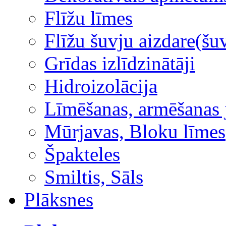
Flīžu līmes
Flīžu šuvju aizdare(šuv
Grīdas izlīdzinātāji
Hidroizolācija
Līmēšanas, armēšanas 
Mūrjavas, Bloku līmes
Špakteles
Smiltis, Sāls
Plāksnes