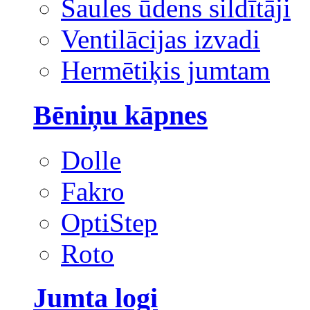
Saules ūdens sildītāji
Ventilācijas izvadi
Hermētiķis jumtam
Bēniņu kāpnes
Dolle
Fakro
OptiStep
Roto
Jumta logi