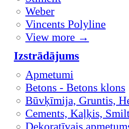
Weber
Vincents Polyline
View more
→
Izstrādājums
Apmetumi
Betons - Betons klons
Būvķīmija, Gruntis, H
Cements, Kaļķis, Smilt
Dekoratīvais apmetum