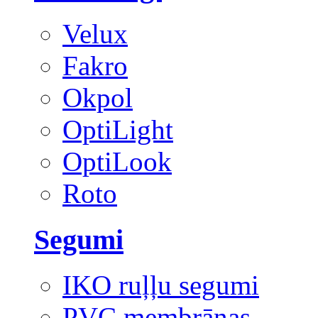
Velux
Fakro
Okpol
OptiLight
OptiLook
Roto
Segumi
IKO ruļļu segumi
PVC membrānas