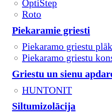
OptiStep
Roto
Piekaramie griesti
Piekaramo griestu plā
Piekaramo griestu kons
Griestu un sienu apdar
HUNTONIT
Siltumizolācija