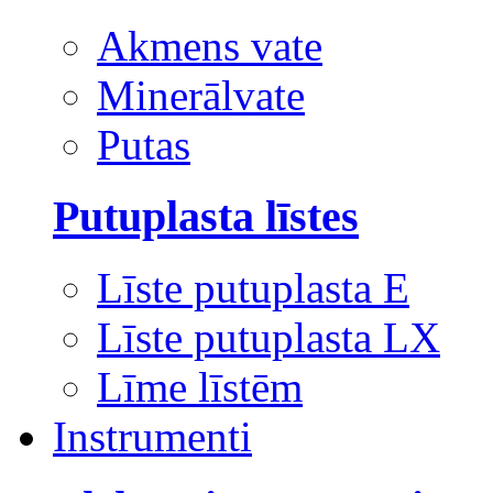
Akmens vate
Minerālvate
Putas
Putuplasta līstes
Līste putuplasta E
Līste putuplasta LX
Līme līstēm
Instrumenti