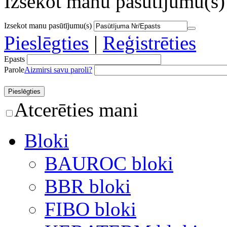
Izsekot manu pasūtījumu(s)
Izsekot manu pasūtījumu(s)
Pieslēgties
|
Reģistrēties
Epasts
Parole
Aizmirsi savu paroli?
Atcerēties mani
Bloki
BAUROC bloki
BBR bloki
FIBO bloki