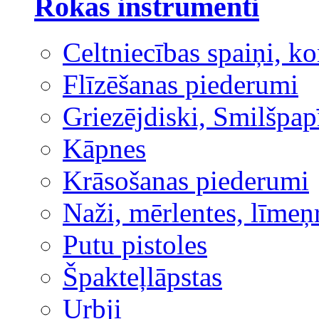
Rokas instrumenti
Celtniecības spaiņi, ko
Flīzēšanas piederumi
Griezējdiski, Smilšpap
Kāpnes
Krāsošanas piederumi
Naži, mērlentes, līmeņ
Putu pistoles
Špakteļlāpstas
Urbji