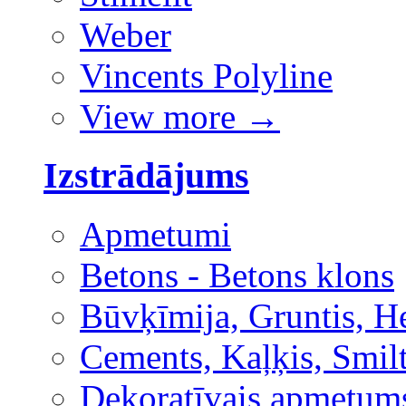
Weber
Vincents Polyline
View more
→
Izstrādājums
Apmetumi
Betons - Betons klons
Būvķīmija, Gruntis, H
Cements, Kaļķis, Smilt
Dekoratīvais apmetum