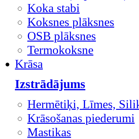
Koka stabi
Koksnes plāksnes
OSB plāksnes
Termokoksne
Krāsa
Izstrādājums
Hermētiķi, Līmes, Sili
Krāsošanas piederumi
Mastikas