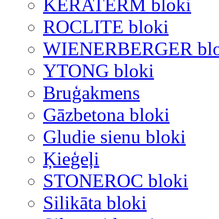
KERATERM bloki
ROCLITE bloki
WIENERBERGER blo
YTONG bloki
Bruģakmens
Gāzbetona bloki
Gludie sienu bloki
Ķieģeļi
STONEROC bloki
Silikāta bloki