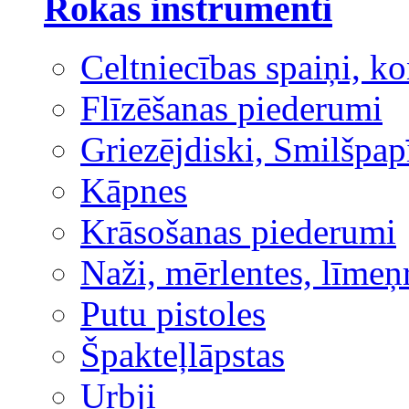
Rokas instrumenti
Celtniecības spaiņi, ko
Flīzēšanas piederumi
Griezējdiski, Smilšpap
Kāpnes
Krāsošanas piederumi
Naži, mērlentes, līmeņ
Putu pistoles
Špakteļlāpstas
Urbji