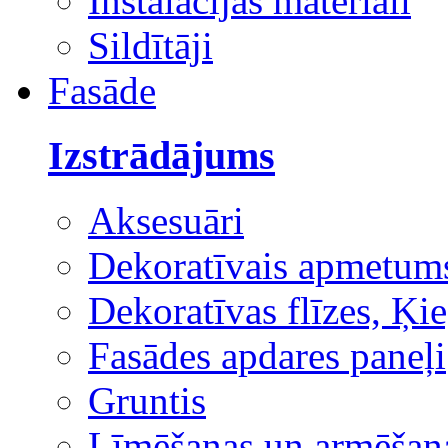
Instalācijas materiāli
Sildītāji
Fasāde
Izstrādājums
Aksesuāri
Dekoratīvais apmetum
Dekoratīvas flīzes, Ķie
Fasādes apdares paneļi
Gruntis
Līmēšanas un armēšana