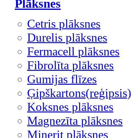
Plāksnes
Cetris plāksnes
Durelis plāksnes
Fermacell plāksnes
Fibrolīta plāksnes
Gumijas flīzes
Ģipškartons(reģipsis)
Koksnes plāksnes
Magnezīta plāksnes
Minerit plāksnes