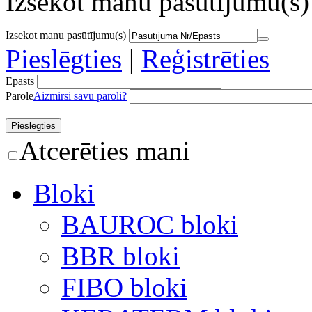
Izsekot manu pasūtījumu(s)
Izsekot manu pasūtījumu(s)
Pieslēgties
|
Reģistrēties
Epasts
Parole
Aizmirsi savu paroli?
Atcerēties mani
Bloki
BAUROC bloki
BBR bloki
FIBO bloki