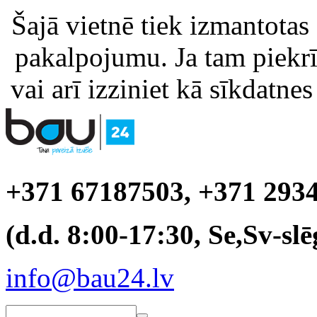
Šajā vietnē tiek izmantotas
pakalpojumu. Ja tam piekrīt
vai arī izziniet kā sīkdatnes
+371 67187503, +371 293
(d.d. 8:00-17:30, Se,Sv-slē
info@bau24.lv