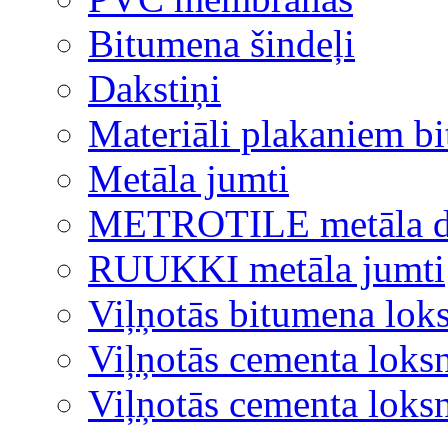
Bitumena šindeļi
Dakstiņi
Materiāli plakaniem b
Metāla jumti
METROTILE metāla d
RUUKKI metāla jumti
Viļņotās bitumena lok
Viļņotās cementa loks
Viļņotās cementa lok