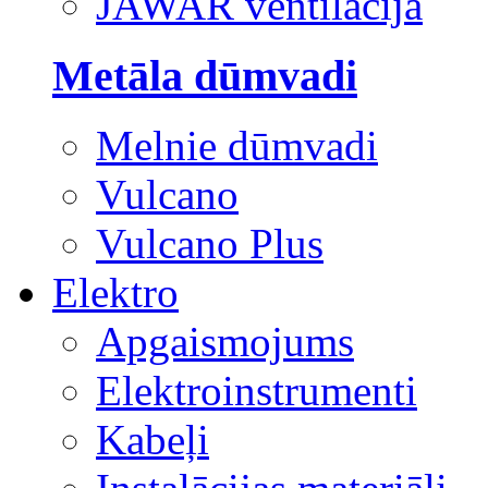
JAWAR ventilācija
Metāla dūmvadi
Melnie dūmvadi
Vulcano
Vulcano Plus
Elektro
Apgaismojums
Elektroinstrumenti
Kabeļi