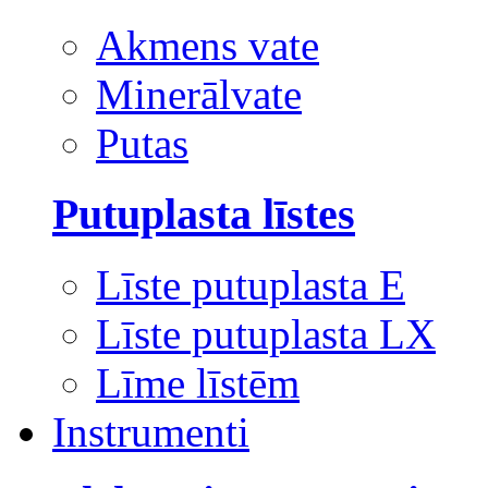
Akmens vate
Minerālvate
Putas
Putuplasta līstes
Līste putuplasta E
Līste putuplasta LX
Līme līstēm
Instrumenti