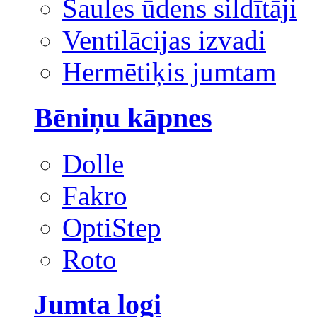
Saules ūdens sildītāji
Ventilācijas izvadi
Hermētiķis jumtam
Bēniņu kāpnes
Dolle
Fakro
OptiStep
Roto
Jumta logi