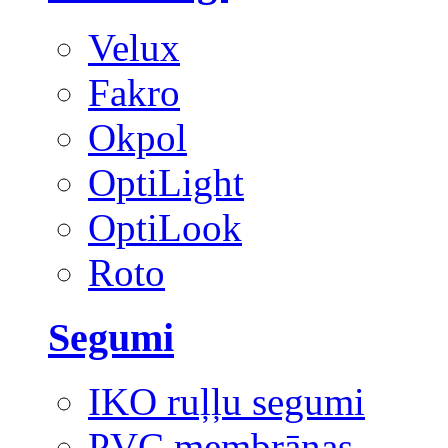
Velux
Fakro
Okpol
OptiLight
OptiLook
Roto
Segumi
IKO ruļļu segumi
PVC membrānas