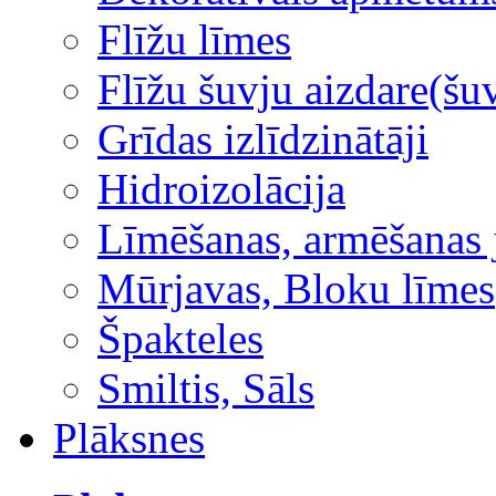
Flīžu līmes
Flīžu šuvju aizdare(šuv
Grīdas izlīdzinātāji
Hidroizolācija
Līmēšanas, armēšanas 
Mūrjavas, Bloku līmes
Špakteles
Smiltis, Sāls
Plāksnes