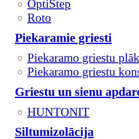
OptiStep
Roto
Piekaramie griesti
Piekaramo griestu plā
Piekaramo griestu kons
Griestu un sienu apdar
HUNTONIT
Siltumizolācija