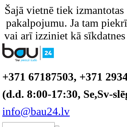
Šajā vietnē tiek izmantotas
pakalpojumu. Ja tam piekrīt
vai arī izziniet kā sīkdatnes
+371 67187503, +371 293
(d.d. 8:00-17:30, Se,Sv-slē
info@bau24.lv