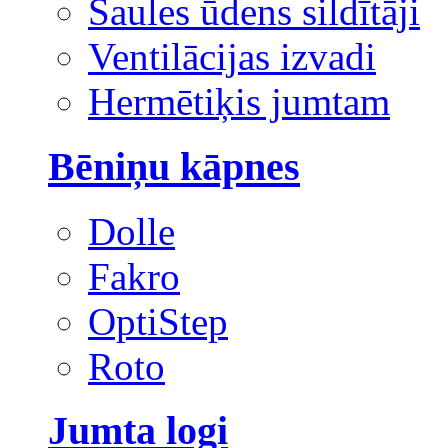
Saules ūdens sildītāji
Ventilācijas izvadi
Hermētiķis jumtam
Bēniņu kāpnes
Dolle
Fakro
OptiStep
Roto
Jumta logi