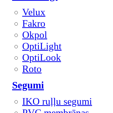
Velux
Fakro
Okpol
OptiLight
OptiLook
Roto
Segumi
IKO ruļļu segumi
PVC membrānas