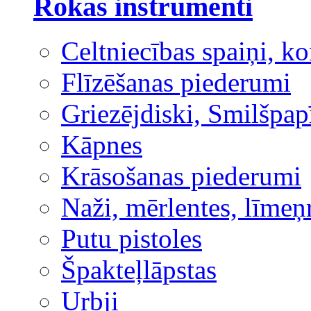
Rokas instrumenti
Celtniecības spaiņi, ko
Flīzēšanas piederumi
Griezējdiski, Smilšpap
Kāpnes
Krāsošanas piederumi
Naži, mērlentes, līmeņ
Putu pistoles
Špakteļlāpstas
Urbji