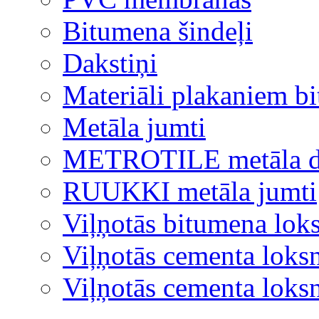
Bitumena šindeļi
Dakstiņi
Materiāli plakaniem b
Metāla jumti
METROTILE metāla d
RUUKKI metāla jumti
Viļņotās bitumena lok
Viļņotās cementa loks
Viļņotās cementa lok