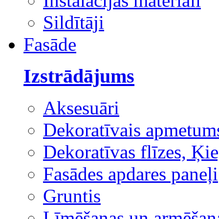
Instalācijas materiāli
Sildītāji
Fasāde
Izstrādājums
Aksesuāri
Dekoratīvais apmetum
Dekoratīvas flīzes, Ķie
Fasādes apdares paneļi
Gruntis
Līmēšanas un armēšana