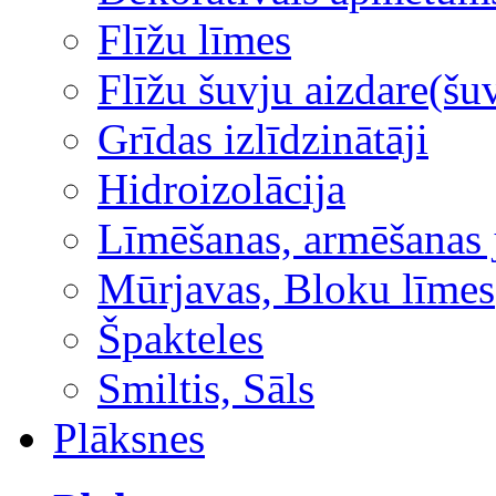
Flīžu līmes
Flīžu šuvju aizdare(šuv
Grīdas izlīdzinātāji
Hidroizolācija
Līmēšanas, armēšanas 
Mūrjavas, Bloku līmes
Špakteles
Smiltis, Sāls
Plāksnes