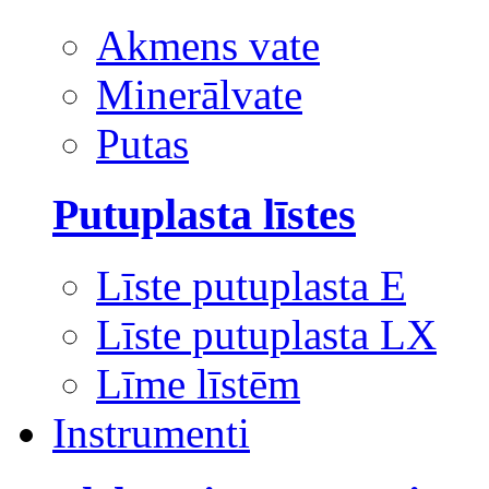
Akmens vate
Minerālvate
Putas
Putuplasta līstes
Līste putuplasta E
Līste putuplasta LX
Līme līstēm
Instrumenti