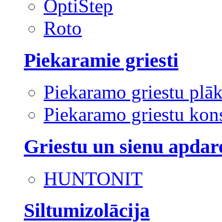
OptiStep
Roto
Piekaramie griesti
Piekaramo griestu plā
Piekaramo griestu kons
Griestu un sienu apdar
HUNTONIT
Siltumizolācija