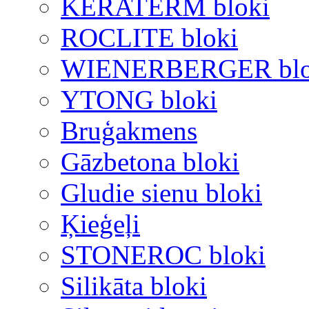
KERATERM bloki
ROCLITE bloki
WIENERBERGER blo
YTONG bloki
Bruģakmens
Gāzbetona bloki
Gludie sienu bloki
Ķieģeļi
STONEROC bloki
Silikāta bloki