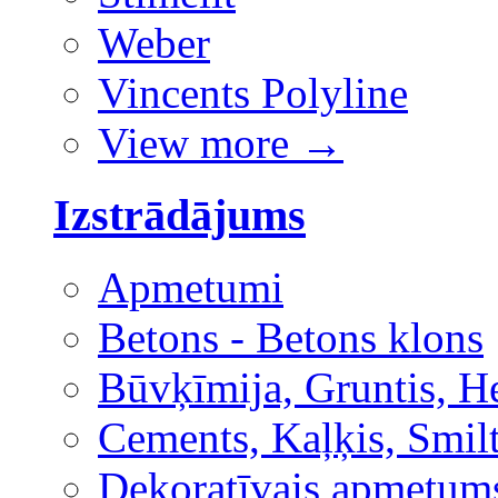
Weber
Vincents Polyline
View more
→
Izstrādājums
Apmetumi
Betons - Betons klons
Būvķīmija, Gruntis, H
Cements, Kaļķis, Smilt
Dekoratīvais apmetum