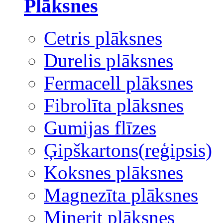
Plāksnes
Cetris plāksnes
Durelis plāksnes
Fermacell plāksnes
Fibrolīta plāksnes
Gumijas flīzes
Ģipškartons(reģipsis)
Koksnes plāksnes
Magnezīta plāksnes
Minerit plāksnes