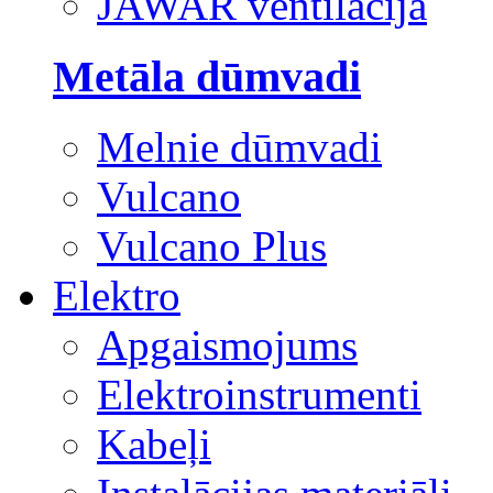
JAWAR ventilācija
Metāla dūmvadi
Melnie dūmvadi
Vulcano
Vulcano Plus
Elektro
Apgaismojums
Elektroinstrumenti
Kabeļi