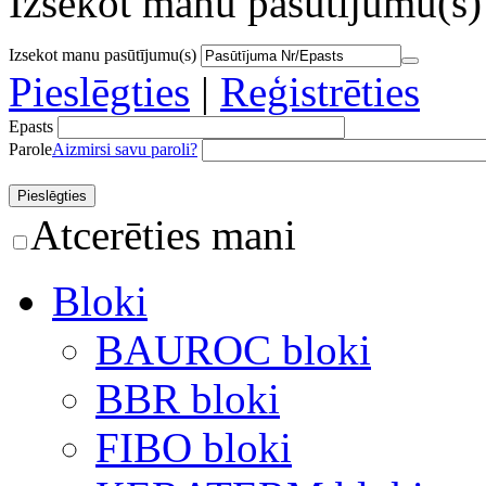
Izsekot manu pasūtījumu(s)
Izsekot manu pasūtījumu(s)
Pieslēgties
|
Reģistrēties
Epasts
Parole
Aizmirsi savu paroli?
Atcerēties mani
Bloki
BAUROC bloki
BBR bloki
FIBO bloki