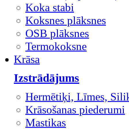
Koka stabi
Koksnes plāksnes
OSB plāksnes
Termokoksne
Krāsa
Izstrādājums
Hermētiķi, Līmes, Sili
Krāsošanas piederumi
Mastikas