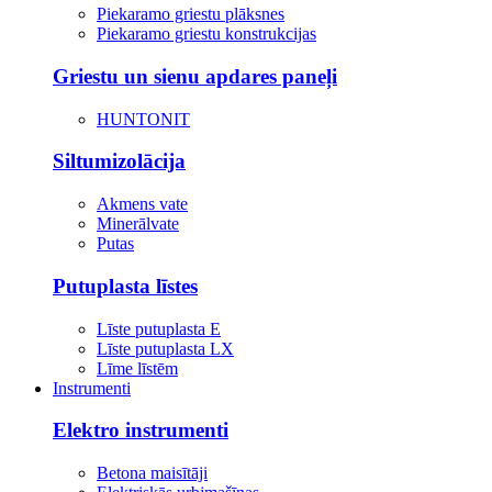
Piekaramo griestu plāksnes
Piekaramo griestu konstrukcijas
Griestu un sienu apdares paneļi
HUNTONIT
Siltumizolācija
Akmens vate
Minerālvate
Putas
Putuplasta līstes
Līste putuplasta E
Līste putuplasta LX
Līme līstēm
Instrumenti
Elektro instrumenti
Betona maisītāji