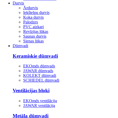
Durvis
Ārdurvis
Iekštelpu durvis
Koka durvis
Palodzes
PVC aizkari
Revīzijas lūkas
Saunas durvis
Sienas lūkas
Dūmvadi
Keramiskie dūmvadi
EKOmds dūmvads
JAWAR dūmvads
KOLEKT dūmvadi
SCHIEDEL dūmvadi
Ventilācijas bloki
EKOmds ventilācija
JAWAR ventilācija
Metāla dūmvadi