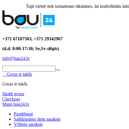
Šajā vietnē tiek izmantotas sīkdatnes, lai nodrošinātu labā
+371 67187503, +371 29342967
(d.d. 8:00-17:30, Se,Sv-slēgts)
info@bau24.lv
Grozs ir tukšs
Grozs ir tukšs
Skatīt grozu
Checkout
Mans bau24.lv
Pasūtījumi
Salīdzināmo lietu saraksts
Vēlmju saraksts