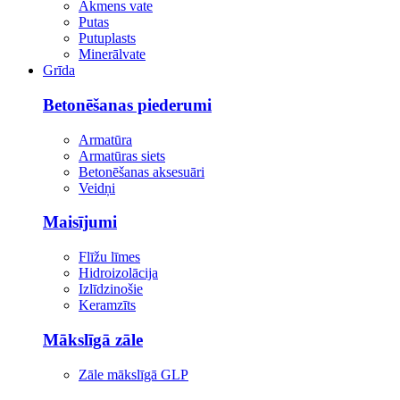
Akmens vate
Putas
Putuplasts
Minerālvate
Grīda
Betonēšanas piederumi
Armatūra
Armatūras siets
Betonēšanas aksesuāri
Veidņi
Maisījumi
Flīžu līmes
Hidroizolācija
Izlīdzinošie
Keramzīts
Mākslīgā zāle
Zāle mākslīgā GLP