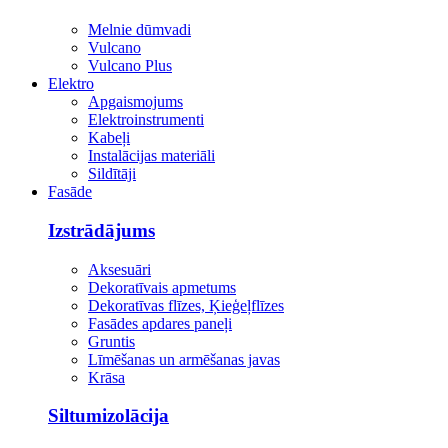
Melnie dūmvadi
Vulcano
Vulcano Plus
Elektro
Apgaismojums
Elektroinstrumenti
Kabeļi
Instalācijas materiāli
Sildītāji
Fasāde
Izstrādājums
Aksesuāri
Dekoratīvais apmetums
Dekoratīvas flīzes, Ķieģeļflīzes
Fasādes apdares paneļi
Gruntis
Līmēšanas un armēšanas javas
Krāsa
Siltumizolācija