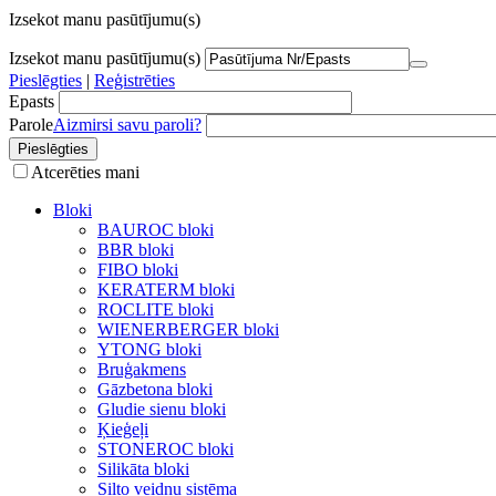
Izsekot manu pasūtījumu(s)
Izsekot manu pasūtījumu(s)
Pieslēgties
|
Reģistrēties
Epasts
Parole
Aizmirsi savu paroli?
Atcerēties mani
Bloki
BAUROC bloki
BBR bloki
FIBO bloki
KERATERM bloki
ROCLITE bloki
WIENERBERGER bloki
YTONG bloki
Bruģakmens
Gāzbetona bloki
Gludie sienu bloki
Ķieģeļi
STONEROC bloki
Silikāta bloki
Silto veidņu sistēma