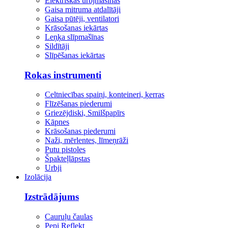
Elektriskās urbjmašīnas
Gaisa mitruma atdalītāji
Gaisa pūtēji, ventilatori
Krāsošanas iekārtas
Leņķa slīpmašīnas
Sildītāji
Slīpēšanas iekārtas
Rokas instrumenti
Celtniecības spaiņi, konteineri, ķerras
Flīzēšanas piederumi
Griezējdiski, Smilšpapīrs
Kāpnes
Krāsošanas piederumi
Naži, mērlentes, līmeņrāži
Putu pistoles
Špakteļlāpstas
Urbji
Izolācija
Izstrādājums
Cauruļu čaulas
Pepi Reflekt