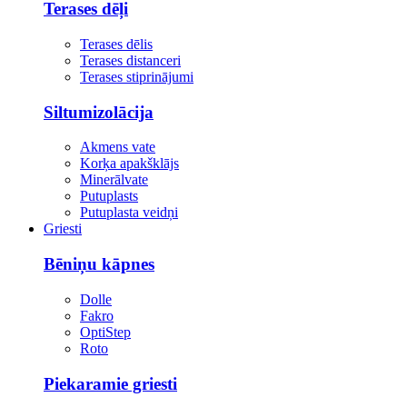
Terases dēļi
Terases dēlis
Terases distanceri
Terases stiprinājumi
Siltumizolācija
Akmens vate
Korķa apakšklājs
Minerālvate
Putuplasts
Putuplasta veidņi
Griesti
Bēniņu kāpnes
Dolle
Fakro
OptiStep
Roto
Piekaramie griesti