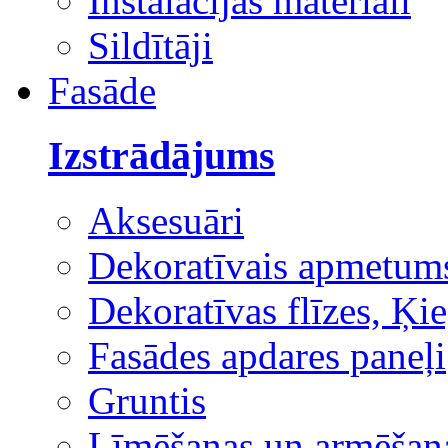
Instalācijas materiāli
Sildītāji
Fasāde
Izstrādājums
Aksesuāri
Dekoratīvais apmetum
Dekoratīvas flīzes, Ķie
Fasādes apdares paneļi
Gruntis
Līmēšanas un armēšana