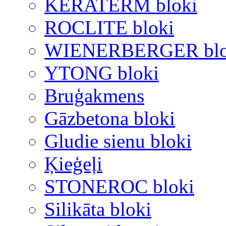
KERATERM bloki
ROCLITE bloki
WIENERBERGER blo
YTONG bloki
Bruģakmens
Gāzbetona bloki
Gludie sienu bloki
Ķieģeļi
STONEROC bloki
Silikāta bloki