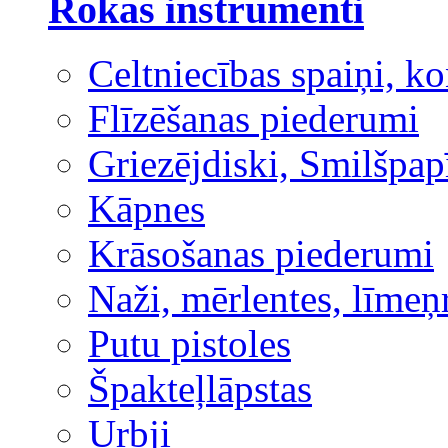
Rokas instrumenti
Celtniecības spaiņi, ko
Flīzēšanas piederumi
Griezējdiski, Smilšpap
Kāpnes
Krāsošanas piederumi
Naži, mērlentes, līmeņ
Putu pistoles
Špakteļlāpstas
Urbji