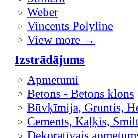
Weber
Vincents Polyline
View more
→
Izstrādājums
Apmetumi
Betons - Betons klons
Būvķīmija, Gruntis, H
Cements, Kaļķis, Smilt
Dekoratīvais apmetum