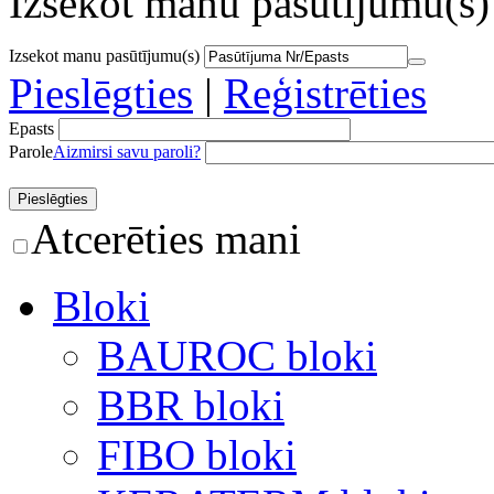
Izsekot manu pasūtījumu(s)
Izsekot manu pasūtījumu(s)
Pieslēgties
|
Reģistrēties
Epasts
Parole
Aizmirsi savu paroli?
Atcerēties mani
Bloki
BAUROC bloki
BBR bloki
FIBO bloki