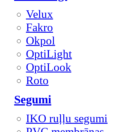
Velux
Fakro
Okpol
OptiLight
OptiLook
Roto
Segumi
IKO ruļļu segumi
PVC membrānas