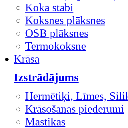
Koka stabi
Koksnes plāksnes
OSB plāksnes
Termokoksne
Krāsa
Izstrādājums
Hermētiķi, Līmes, Sili
Krāsošanas piederumi
Mastikas