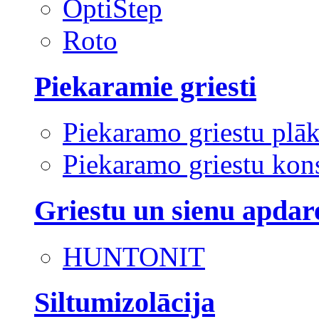
OptiStep
Roto
Piekaramie griesti
Piekaramo griestu plā
Piekaramo griestu kons
Griestu un sienu apdar
HUNTONIT
Siltumizolācija