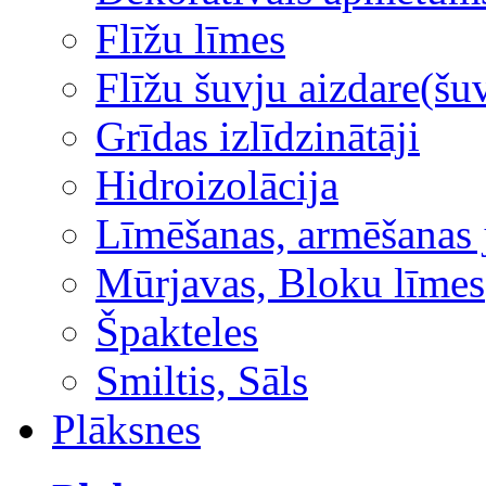
Flīžu līmes
Flīžu šuvju aizdare(šuv
Grīdas izlīdzinātāji
Hidroizolācija
Līmēšanas, armēšanas 
Mūrjavas, Bloku līmes
Špakteles
Smiltis, Sāls
Plāksnes