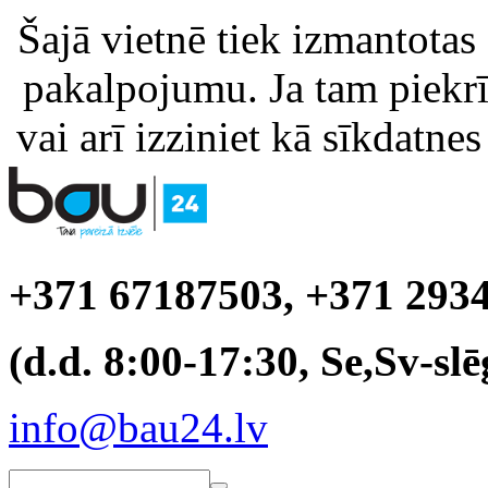
Šajā vietnē tiek izmantotas
pakalpojumu. Ja tam piekrīt
vai arī izziniet kā sīkdatnes
+371 67187503, +371 293
(d.d. 8:00-17:30, Se,Sv-slē
info@bau24.lv