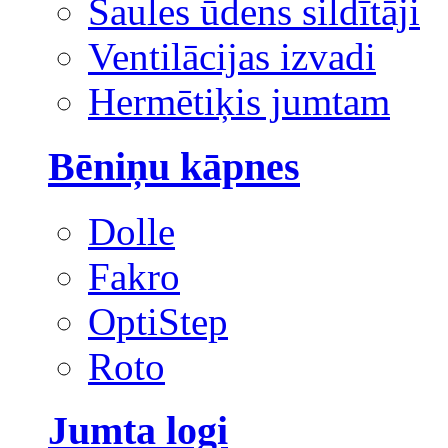
Saules ūdens sildītāji
Ventilācijas izvadi
Hermētiķis jumtam
Bēniņu kāpnes
Dolle
Fakro
OptiStep
Roto
Jumta logi