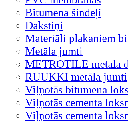
Bitumena šindeļi
Dakstiņi
Materiāli plakaniem b
Metāla jumti
METROTILE metāla d
RUUKKI metāla jumti
Viļņotās bitumena lok
Viļņotās cementa loks
Viļņotās cementa lok