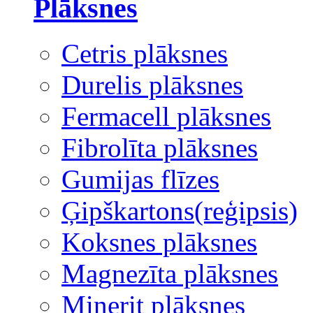
Plāksnes
Cetris plāksnes
Durelis plāksnes
Fermacell plāksnes
Fibrolīta plāksnes
Gumijas flīzes
Ģipškartons(reģipsis)
Koksnes plāksnes
Magnezīta plāksnes
Minerit plāksnes