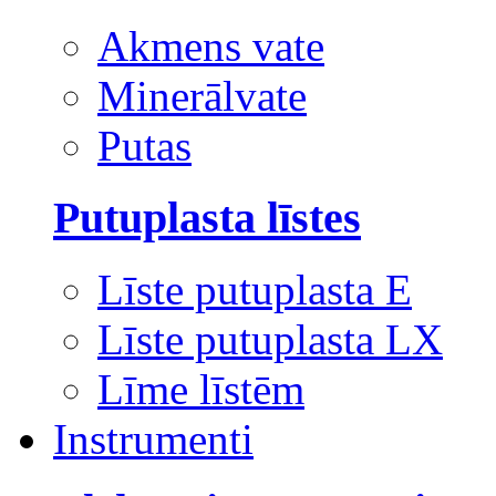
Akmens vate
Minerālvate
Putas
Putuplasta līstes
Līste putuplasta E
Līste putuplasta LX
Līme līstēm
Instrumenti