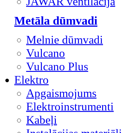
JAWAR ventilācija
Metāla dūmvadi
Melnie dūmvadi
Vulcano
Vulcano Plus
Elektro
Apgaismojums
Elektroinstrumenti
Kabeļi