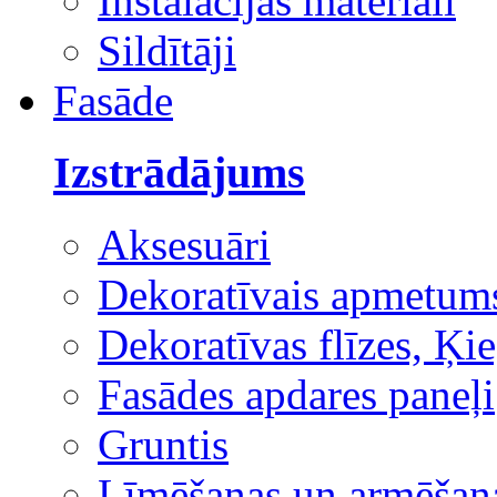
Instalācijas materiāli
Sildītāji
Fasāde
Izstrādājums
Aksesuāri
Dekoratīvais apmetum
Dekoratīvas flīzes, Ķie
Fasādes apdares paneļi
Gruntis
Līmēšanas un armēšana