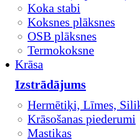
Koka stabi
Koksnes plāksnes
OSB plāksnes
Termokoksne
Krāsa
Izstrādājums
Hermētiķi, Līmes, Sili
Krāsošanas piederumi
Mastikas