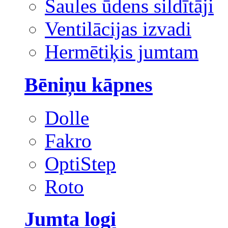
Saules ūdens sildītāji
Ventilācijas izvadi
Hermētiķis jumtam
Bēniņu kāpnes
Dolle
Fakro
OptiStep
Roto
Jumta logi