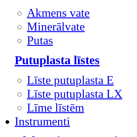
Akmens vate
Minerālvate
Putas
Putuplasta līstes
Līste putuplasta E
Līste putuplasta LX
Līme līstēm
Instrumenti