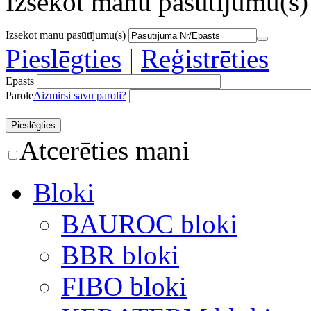
Izsekot manu pasūtījumu(s)
Izsekot manu pasūtījumu(s)
Pieslēgties
|
Reģistrēties
Epasts
Parole
Aizmirsi savu paroli?
Atcerēties mani
Bloki
BAUROC bloki
BBR bloki
FIBO bloki