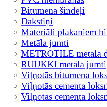
Bitumena šindeļi
Dakstiņi
Materiāli plakaniem b
Metāla jumti
METROTILE metāla d
RUUKKI metāla jumti
Viļņotās bitumena lok
Viļņotās cementa loks
Viļņotās cementa lok