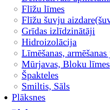
Flīžu līmes
Flīžu šuvju aizdare(šuv
Grīdas izlīdzinātāji
Hidroizolācija
Līmēšanas, armēšanas 
Mūrjavas, Bloku līmes
Špakteles
Smiltis, Sāls
Plāksnes