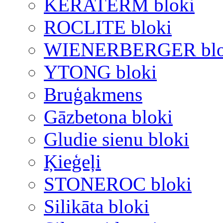
KERATERM bloki
ROCLITE bloki
WIENERBERGER blo
YTONG bloki
Bruģakmens
Gāzbetona bloki
Gludie sienu bloki
Ķieģeļi
STONEROC bloki
Silikāta bloki