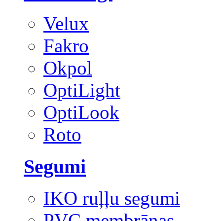
Velux
Fakro
Okpol
OptiLight
OptiLook
Roto
Segumi
IKO ruļļu segumi
PVC membrānas