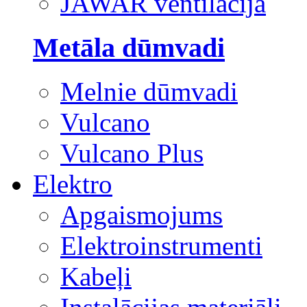
JAWAR ventilācija
Metāla dūmvadi
Melnie dūmvadi
Vulcano
Vulcano Plus
Elektro
Apgaismojums
Elektroinstrumenti
Kabeļi