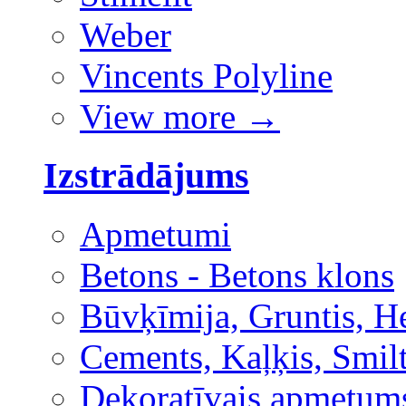
Weber
Vincents Polyline
View more
→
Izstrādājums
Apmetumi
Betons - Betons klons
Būvķīmija, Gruntis, H
Cements, Kaļķis, Smilt
Dekoratīvais apmetum