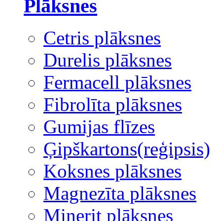
Plāksnes
Cetris plāksnes
Durelis plāksnes
Fermacell plāksnes
Fibrolīta plāksnes
Gumijas flīzes
Ģipškartons(reģipsis)
Koksnes plāksnes
Magnezīta plāksnes
Minerit plāksnes