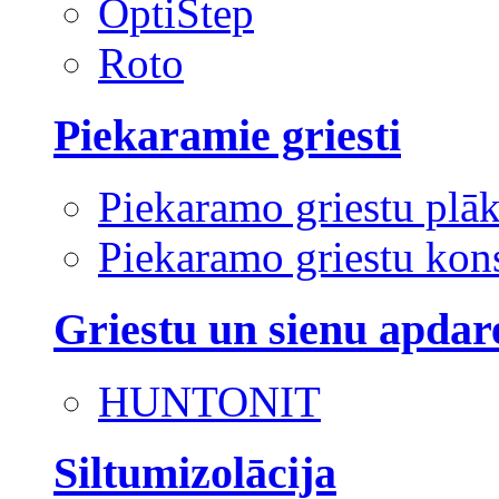
OptiStep
Roto
Piekaramie griesti
Piekaramo griestu plā
Piekaramo griestu kons
Griestu un sienu apdar
HUNTONIT
Siltumizolācija