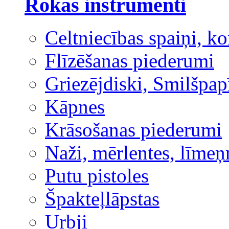
Rokas instrumenti
Celtniecības spaiņi, ko
Flīzēšanas piederumi
Griezējdiski, Smilšpap
Kāpnes
Krāsošanas piederumi
Naži, mērlentes, līmeņ
Putu pistoles
Špakteļlāpstas
Urbji