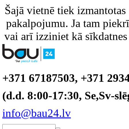
Šajā vietnē tiek izmantotas
pakalpojumu. Ja tam piekrīt
vai arī izziniet kā sīkdatnes
+371 67187503, +371 293
(d.d. 8:00-17:30, Se,Sv-slē
info@bau24.lv