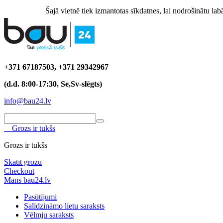
Šajā vietnē tiek izmantotas sīkdatnes, lai nodrošinātu labā
+371 67187503, +371 29342967
(d.d. 8:00-17:30, Se,Sv-slēgts)
info@bau24.lv
Grozs ir tukšs
Grozs ir tukšs
Skatīt grozu
Checkout
Mans bau24.lv
Pasūtījumi
Salīdzināmo lietu saraksts
Vēlmju saraksts