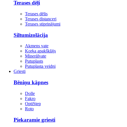
Terases dēļi
Terases dēlis
Terases distanceri
Terases stiprinājumi
Siltumizolācija
Akmens vate
Korķa apakšklājs
Minerālvate
Putuplasts
Putuplasta veidņi
Griesti
Bēniņu kāpnes
Dolle
Fakro
OptiStep
Roto
Piekaramie griesti