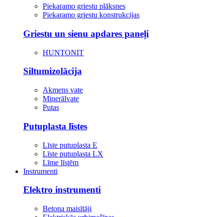
Piekaramo griestu plāksnes
Piekaramo griestu konstrukcijas
Griestu un sienu apdares paneļi
HUNTONIT
Siltumizolācija
Akmens vate
Minerālvate
Putas
Putuplasta līstes
Līste putuplasta E
Līste putuplasta LX
Līme līstēm
Instrumenti
Elektro instrumenti
Betona maisītāji