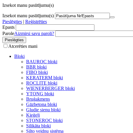
Izsekot manu pasūtījumu(s)
Izsekot manu pasūtījumu(s)
Pieslēgties
|
Reģistrēties
Epasts
Parole
Aizmirsi savu paroli?
Atcerēties mani
Bloki
BAUROC bloki
BBR bloki
FIBO bloki
KERATERM bloki
ROCLITE bloki
WIENERBERGER bloki
YTONG bloki
Bruģakmens
Gāzbetona bloki
Gludie sienu bloki
Ķieģeļi
STONEROC bloki
Silikāta bloki
Silto veidņu sistēma