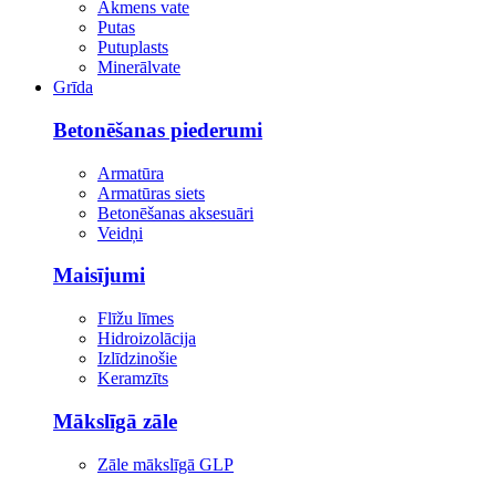
Akmens vate
Putas
Putuplasts
Minerālvate
Grīda
Betonēšanas piederumi
Armatūra
Armatūras siets
Betonēšanas aksesuāri
Veidņi
Maisījumi
Flīžu līmes
Hidroizolācija
Izlīdzinošie
Keramzīts
Mākslīgā zāle
Zāle mākslīgā GLP