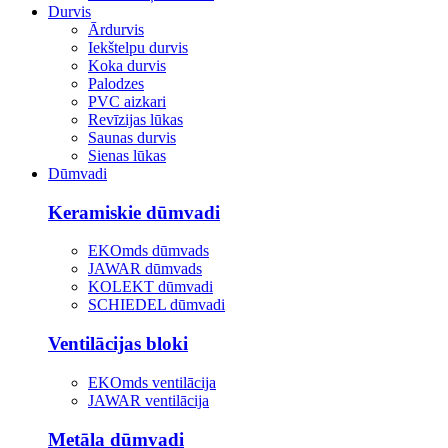
Durvis
Ārdurvis
Iekštelpu durvis
Koka durvis
Palodzes
PVC aizkari
Revīzijas lūkas
Saunas durvis
Sienas lūkas
Dūmvadi
Keramiskie dūmvadi
EKOmds dūmvads
JAWAR dūmvads
KOLEKT dūmvadi
SCHIEDEL dūmvadi
Ventilācijas bloki
EKOmds ventilācija
JAWAR ventilācija
Metāla dūmvadi