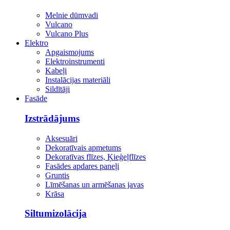
Melnie dūmvadi
Vulcano
Vulcano Plus
Elektro
Apgaismojums
Elektroinstrumenti
Kabeļi
Instalācijas materiāli
Sildītāji
Fasāde
Izstrādājums
Aksesuāri
Dekoratīvais apmetums
Dekoratīvas flīzes, Ķieģeļflīzes
Fasādes apdares paneļi
Gruntis
Līmēšanas un armēšanas javas
Krāsa
Siltumizolācija