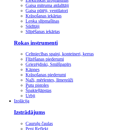
Elektriskās urbjmašīnas
Gaisa mitruma atdalītāji
Gaisa pūtēji, ventilatori
Krāsošanas iekārtas
Leņķa slīpmašīnas
Sildītāji
Slīpēšanas iekārtas
Rokas instrumenti
Celtniecības spaiņi, konteineri, ķerras
Flīzēšanas piederumi
Griezējdiski, Smilšpapīrs
Kāpnes
Krāsošanas piederumi
Naži, mērlentes, līmeņrāži
Putu pistoles
Špakteļlāpstas
Urbji
Izolācija
Izstrādājums
Cauruļu čaulas
Pepi Reflekt