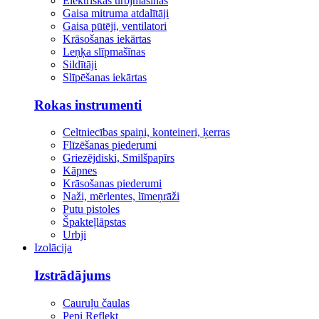
Elektriskās urbjmašīnas
Gaisa mitruma atdalītāji
Gaisa pūtēji, ventilatori
Krāsošanas iekārtas
Leņķa slīpmašīnas
Sildītāji
Slīpēšanas iekārtas
Rokas instrumenti
Celtniecības spaiņi, konteineri, ķerras
Flīzēšanas piederumi
Griezējdiski, Smilšpapīrs
Kāpnes
Krāsošanas piederumi
Naži, mērlentes, līmeņrāži
Putu pistoles
Špakteļlāpstas
Urbji
Izolācija
Izstrādājums
Cauruļu čaulas
Pepi Reflekt