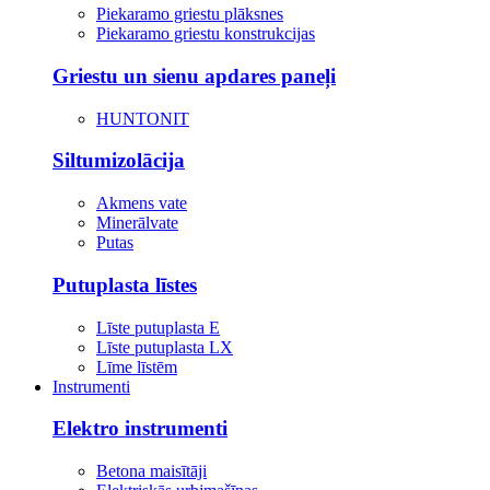
Piekaramo griestu plāksnes
Piekaramo griestu konstrukcijas
Griestu un sienu apdares paneļi
HUNTONIT
Siltumizolācija
Akmens vate
Minerālvate
Putas
Putuplasta līstes
Līste putuplasta E
Līste putuplasta LX
Līme līstēm
Instrumenti
Elektro instrumenti
Betona maisītāji