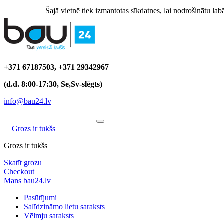
Šajā vietnē tiek izmantotas sīkdatnes, lai nodrošinātu labā
+371 67187503, +371 29342967
(d.d. 8:00-17:30, Se,Sv-slēgts)
info@bau24.lv
Grozs ir tukšs
Grozs ir tukšs
Skatīt grozu
Checkout
Mans bau24.lv
Pasūtījumi
Salīdzināmo lietu saraksts
Vēlmju saraksts