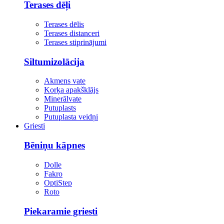
Terases dēļi
Terases dēlis
Terases distanceri
Terases stiprinājumi
Siltumizolācija
Akmens vate
Korķa apakšklājs
Minerālvate
Putuplasts
Putuplasta veidņi
Griesti
Bēniņu kāpnes
Dolle
Fakro
OptiStep
Roto
Piekaramie griesti