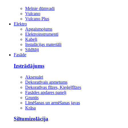
Melnie dūmvadi
Vulcano
Vulcano Plus
Elektro
Apgaismojums
Elektroinstrumenti
Kabeļi
Instalācijas materiāli
Sildītāji
Fasāde
Izstrādājums
Aksesuāri
Dekoratīvais apmetums
Dekoratīvas flīzes, Ķieģeļflīzes
Fasādes apdares paneļi
Gruntis
Līmēšanas un armēšanas javas
Krāsa
Siltumizolācija