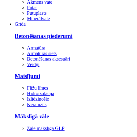
Akmens vate
Putas
Putuplasts
Minerālvate
Grīda
Betonēšanas piederumi
Armatūra
Armatūras siets
Betonēšanas aksesuāri
Veidņi
Maisījumi
Flīžu līmes
Hidroizolācija
Izlīdzinošie
Keramzīts
Mākslīgā zāle
Zāle mākslīgā GLP