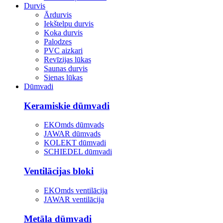
Durvis
Ārdurvis
Iekštelpu durvis
Koka durvis
Palodzes
PVC aizkari
Revīzijas lūkas
Saunas durvis
Sienas lūkas
Dūmvadi
Keramiskie dūmvadi
EKOmds dūmvads
JAWAR dūmvads
KOLEKT dūmvadi
SCHIEDEL dūmvadi
Ventilācijas bloki
EKOmds ventilācija
JAWAR ventilācija
Metāla dūmvadi