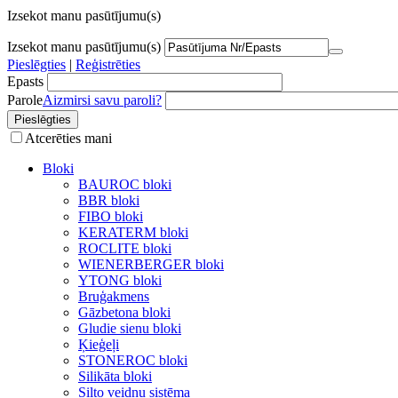
Izsekot manu pasūtījumu(s)
Izsekot manu pasūtījumu(s)
Pieslēgties
|
Reģistrēties
Epasts
Parole
Aizmirsi savu paroli?
Atcerēties mani
Bloki
BAUROC bloki
BBR bloki
FIBO bloki
KERATERM bloki
ROCLITE bloki
WIENERBERGER bloki
YTONG bloki
Bruģakmens
Gāzbetona bloki
Gludie sienu bloki
Ķieģeļi
STONEROC bloki
Silikāta bloki
Silto veidņu sistēma