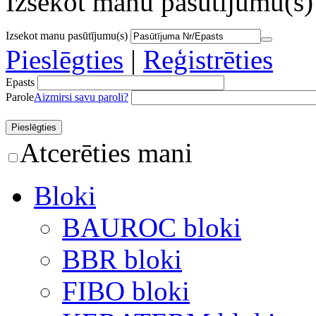
Izsekot manu pasūtījumu(s)
Izsekot manu pasūtījumu(s)
Pieslēgties
|
Reģistrēties
Epasts
Parole
Aizmirsi savu paroli?
Atcerēties mani
Bloki
BAUROC bloki
BBR bloki
FIBO bloki