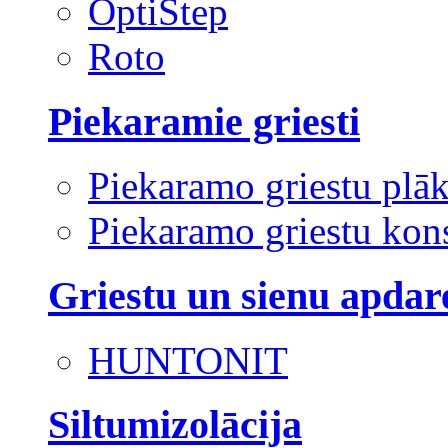
OptiStep
Roto
Piekaramie griesti
Piekaramo griestu plā
Piekaramo griestu kons
Griestu un sienu apdar
HUNTONIT
Siltumizolācija