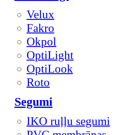
Velux
Fakro
Okpol
OptiLight
OptiLook
Roto
Segumi
IKO ruļļu segumi
PVC membrānas