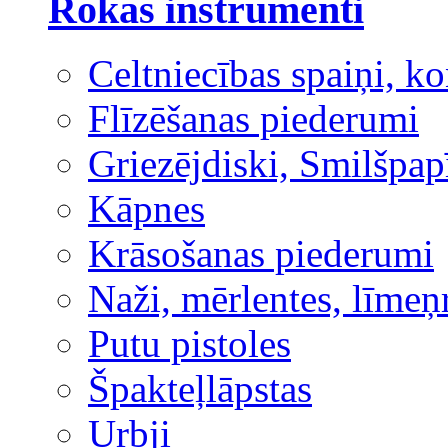
Rokas instrumenti
Celtniecības spaiņi, ko
Flīzēšanas piederumi
Griezējdiski, Smilšpap
Kāpnes
Krāsošanas piederumi
Naži, mērlentes, līmeņ
Putu pistoles
Špakteļlāpstas
Urbji