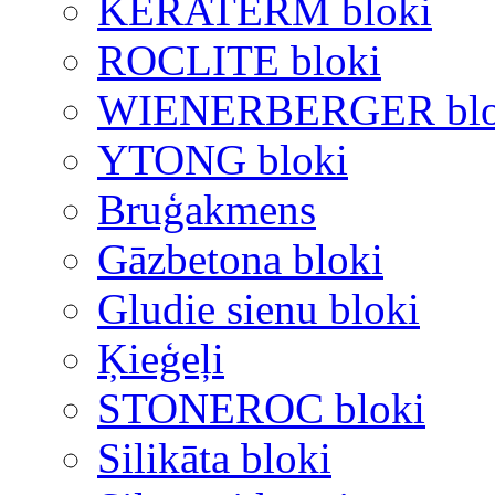
KERATERM bloki
ROCLITE bloki
WIENERBERGER blo
YTONG bloki
Bruģakmens
Gāzbetona bloki
Gludie sienu bloki
Ķieģeļi
STONEROC bloki
Silikāta bloki