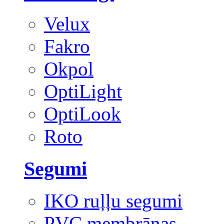
Velux
Fakro
Okpol
OptiLight
OptiLook
Roto
Segumi
IKO ruļļu segumi
PVC membrānas