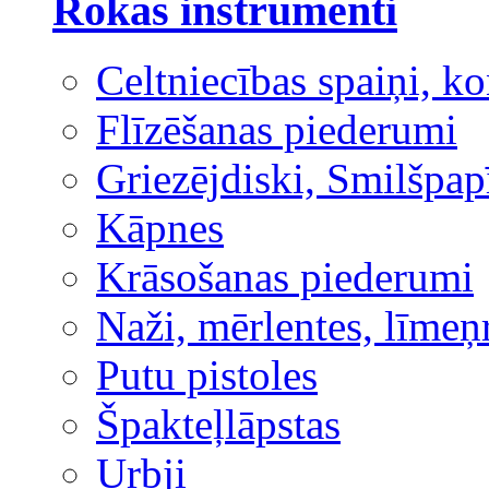
Rokas instrumenti
Celtniecības spaiņi, ko
Flīzēšanas piederumi
Griezējdiski, Smilšpap
Kāpnes
Krāsošanas piederumi
Naži, mērlentes, līmeņ
Putu pistoles
Špakteļlāpstas
Urbji