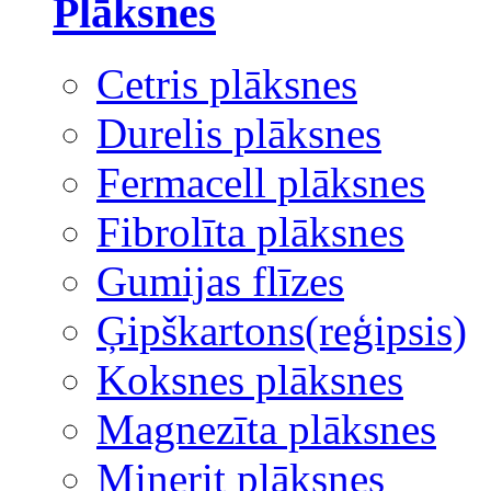
Plāksnes
Cetris plāksnes
Durelis plāksnes
Fermacell plāksnes
Fibrolīta plāksnes
Gumijas flīzes
Ģipškartons(reģipsis)
Koksnes plāksnes
Magnezīta plāksnes
Minerit plāksnes