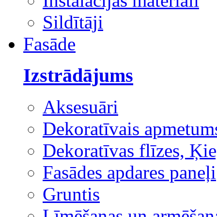
Instalācijas materiāli
Sildītāji
Fasāde
Izstrādājums
Aksesuāri
Dekoratīvais apmetum
Dekoratīvas flīzes, Ķie
Fasādes apdares paneļi
Gruntis
Līmēšanas un armēšana