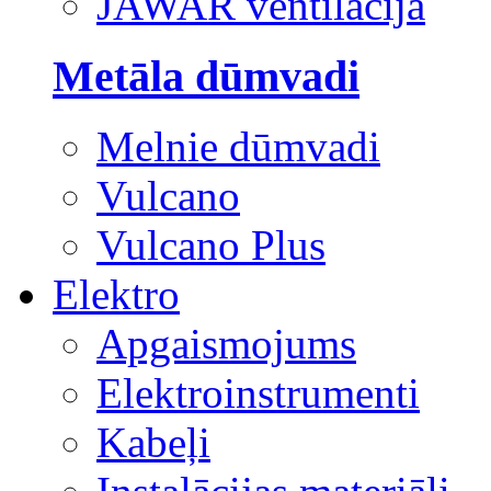
JAWAR ventilācija
Metāla dūmvadi
Melnie dūmvadi
Vulcano
Vulcano Plus
Elektro
Apgaismojums
Elektroinstrumenti
Kabeļi