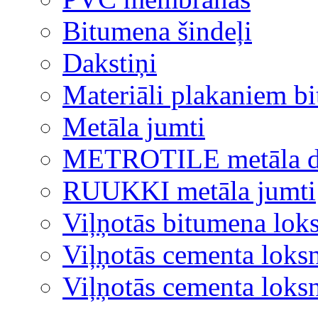
Bitumena šindeļi
Dakstiņi
Materiāli plakaniem b
Metāla jumti
METROTILE metāla d
RUUKKI metāla jumti
Viļņotās bitumena lok
Viļņotās cementa loks
Viļņotās cementa lok