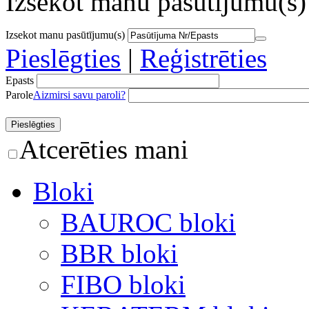
Izsekot manu pasūtījumu(s)
Izsekot manu pasūtījumu(s)
Pieslēgties
|
Reģistrēties
Epasts
Parole
Aizmirsi savu paroli?
Atcerēties mani
Bloki
BAUROC bloki
BBR bloki
FIBO bloki