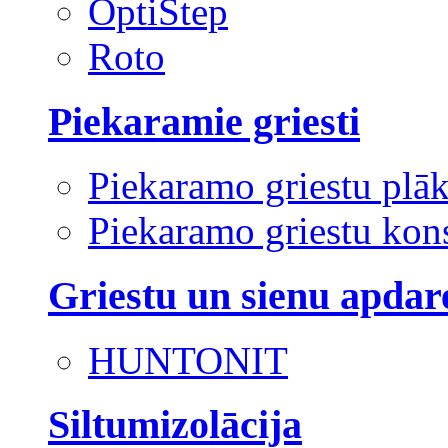
OptiStep
Roto
Piekaramie griesti
Piekaramo griestu plā
Piekaramo griestu kons
Griestu un sienu apdar
HUNTONIT
Siltumizolācija