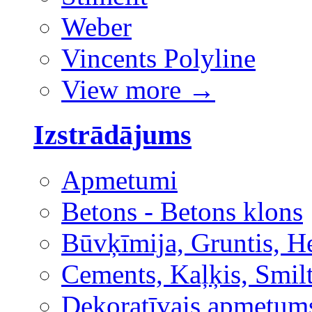
Weber
Vincents Polyline
View more
→
Izstrādājums
Apmetumi
Betons - Betons klons
Būvķīmija, Gruntis, H
Cements, Kaļķis, Smilt
Dekoratīvais apmetum