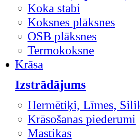
Koka stabi
Koksnes plāksnes
OSB plāksnes
Termokoksne
Krāsa
Izstrādājums
Hermētiķi, Līmes, Sili
Krāsošanas piederumi
Mastikas