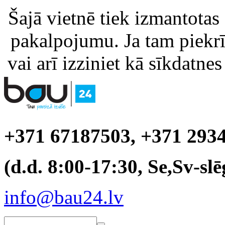
Šajā vietnē tiek izmantotas
pakalpojumu. Ja tam piekrīt
vai arī izziniet kā sīkdatnes
+371 67187503, +371 293
(d.d. 8:00-17:30, Se,Sv-slē
info@bau24.lv