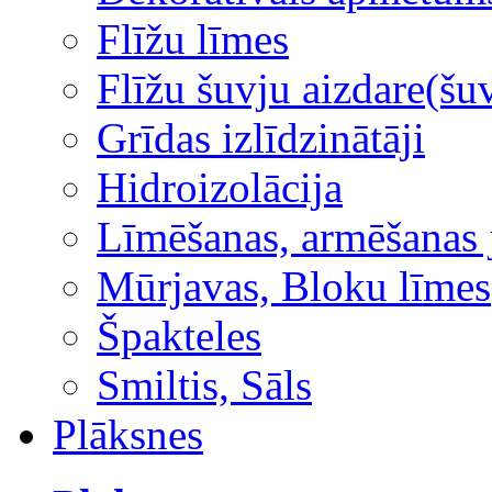
Flīžu līmes
Flīžu šuvju aizdare(šuv
Grīdas izlīdzinātāji
Hidroizolācija
Līmēšanas, armēšanas 
Mūrjavas, Bloku līmes
Špakteles
Smiltis, Sāls
Plāksnes