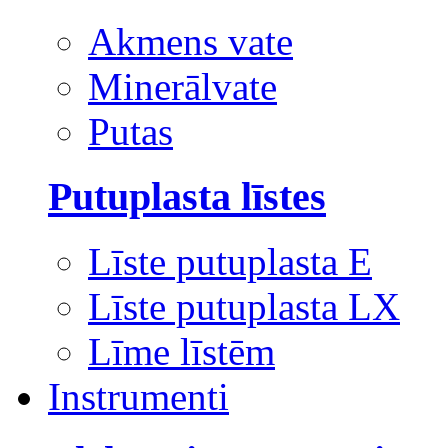
Akmens vate
Minerālvate
Putas
Putuplasta līstes
Līste putuplasta E
Līste putuplasta LX
Līme līstēm
Instrumenti