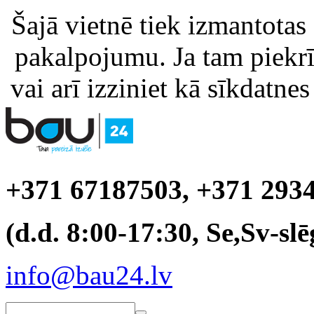
Šajā vietnē tiek izmantotas
pakalpojumu. Ja tam piekrīt
vai arī izziniet kā sīkdatnes
+371 67187503, +371 293
(d.d. 8:00-17:30, Se,Sv-slē
info@bau24.lv