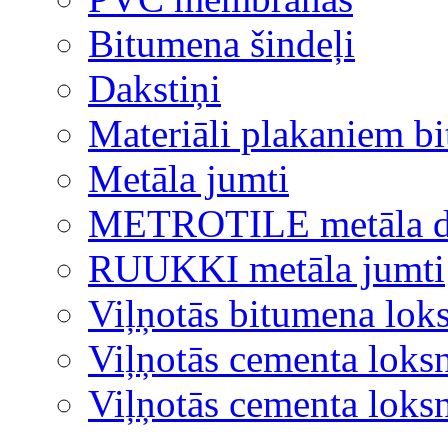
Bitumena šindeļi
Dakstiņi
Materiāli plakaniem b
Metāla jumti
METROTILE metāla d
RUUKKI metāla jumti
Viļņotās bitumena lok
Viļņotās cementa loks
Viļņotās cementa lok