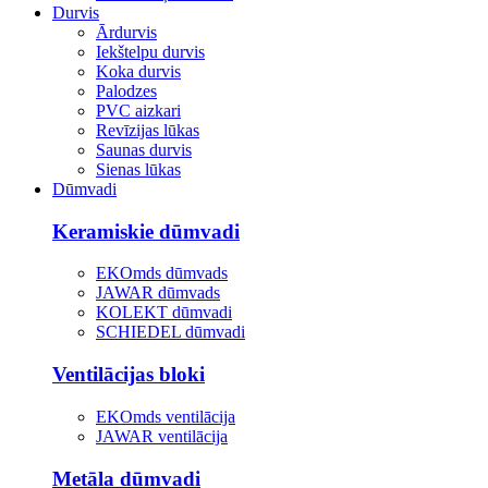
Durvis
Ārdurvis
Iekštelpu durvis
Koka durvis
Palodzes
PVC aizkari
Revīzijas lūkas
Saunas durvis
Sienas lūkas
Dūmvadi
Keramiskie dūmvadi
EKOmds dūmvads
JAWAR dūmvads
KOLEKT dūmvadi
SCHIEDEL dūmvadi
Ventilācijas bloki
EKOmds ventilācija
JAWAR ventilācija
Metāla dūmvadi