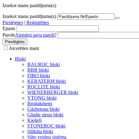
Izsekot manu pasūtījumu(s)
Izsekot manu pasūtījumu(s)
Pieslēgties
|
Reģistrēties
Epasts
Parole
Aizmirsi savu paroli?
Atcerēties mani
Bloki
BAUROC bloki
BBR bloki
FIBO bloki
KERATERM bloki
ROCLITE bloki
WIENERBERGER bloki
YTONG bloki
Bruģakmens
Gāzbetona bloki
Gludie sienu bloki
Ķieģeļi
STONEROC bloki
Silikāta bloki
Silto veidņu sistēma