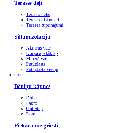
Terases dēļi
Terases dēlis
Terases distanceri
Terases stiprinājumi
Siltumizolācija
Akmens vate
Korķa apakšklājs
Minerālvate
Putuplasts
Putuplasta veidņi
Griesti
Bēniņu kāpnes
Dolle
Fakro
OptiStep
Roto
Piekaramie griesti