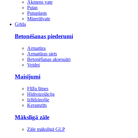
Akmens vate
Putas
Putuplasts
Minerālvate
Grīda
Betonēšanas piederumi
Armatūra
Armatūras siets
Betonēšanas aksesuāri
Veidņi
Maisījumi
Flīžu līmes
Hidroizolācija
Izlīdzinošie
Keramzīts
Mākslīgā zāle
Zāle mākslīgā GLP