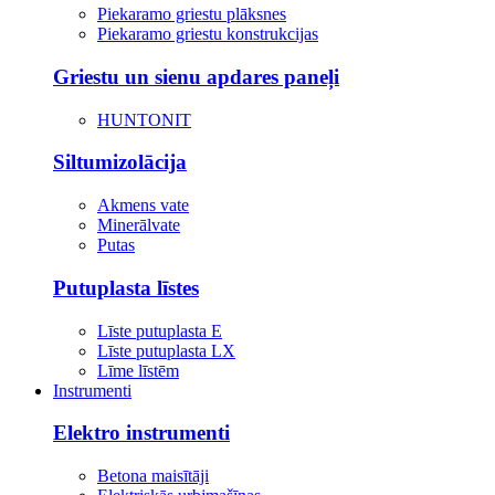
Piekaramo griestu plāksnes
Piekaramo griestu konstrukcijas
Griestu un sienu apdares paneļi
HUNTONIT
Siltumizolācija
Akmens vate
Minerālvate
Putas
Putuplasta līstes
Līste putuplasta E
Līste putuplasta LX
Līme līstēm
Instrumenti
Elektro instrumenti
Betona maisītāji