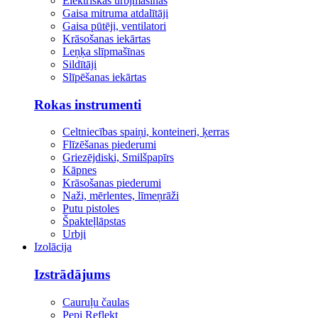
Elektriskās urbjmašīnas
Gaisa mitruma atdalītāji
Gaisa pūtēji, ventilatori
Krāsošanas iekārtas
Leņķa slīpmašīnas
Sildītāji
Slīpēšanas iekārtas
Rokas instrumenti
Celtniecības spaiņi, konteineri, ķerras
Flīzēšanas piederumi
Griezējdiski, Smilšpapīrs
Kāpnes
Krāsošanas piederumi
Naži, mērlentes, līmeņrāži
Putu pistoles
Špakteļlāpstas
Urbji
Izolācija
Izstrādājums
Cauruļu čaulas
Pepi Reflekt