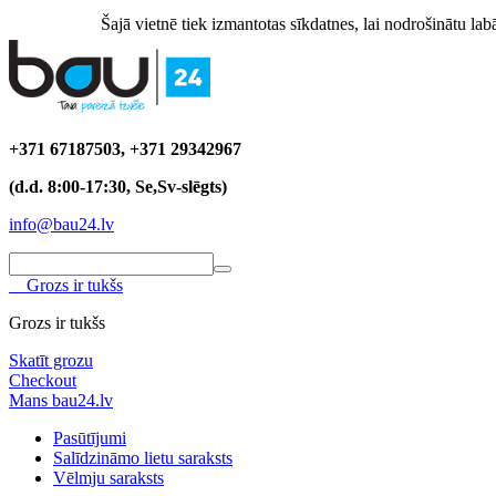
Šajā vietnē tiek izmantotas sīkdatnes, lai nodrošinātu labā
+371 67187503, +371 29342967
(d.d. 8:00-17:30, Se,Sv-slēgts)
info@bau24.lv
Grozs ir tukšs
Grozs ir tukšs
Skatīt grozu
Checkout
Mans bau24.lv
Pasūtījumi
Salīdzināmo lietu saraksts
Vēlmju saraksts