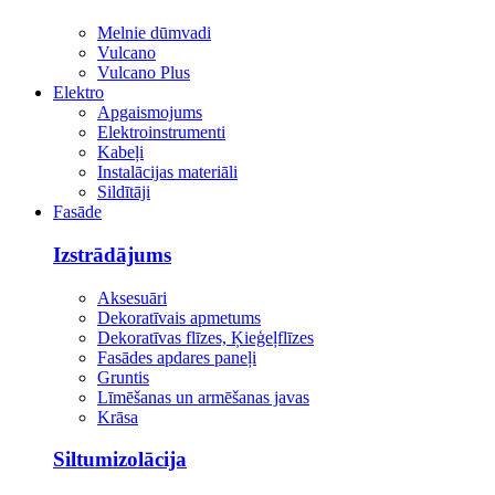
Melnie dūmvadi
Vulcano
Vulcano Plus
Elektro
Apgaismojums
Elektroinstrumenti
Kabeļi
Instalācijas materiāli
Sildītāji
Fasāde
Izstrādājums
Aksesuāri
Dekoratīvais apmetums
Dekoratīvas flīzes, Ķieģeļflīzes
Fasādes apdares paneļi
Gruntis
Līmēšanas un armēšanas javas
Krāsa
Siltumizolācija