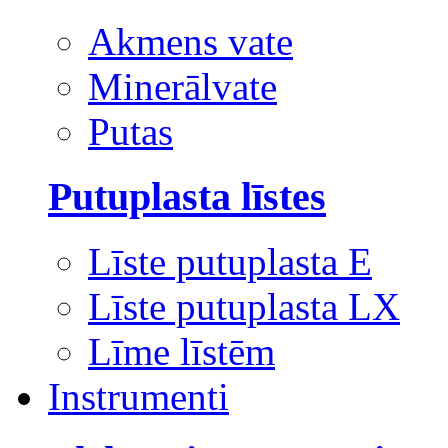
Akmens vate
Minerālvate
Putas
Putuplasta līstes
Līste putuplasta E
Līste putuplasta LX
Līme līstēm
Instrumenti