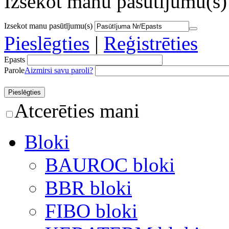
Izsekot manu pasūtījumu(s)
Izsekot manu pasūtījumu(s)
Pieslēgties
|
Reģistrēties
Epasts
Parole
Aizmirsi savu paroli?
Atcerēties mani
Bloki
BAUROC bloki
BBR bloki
FIBO bloki