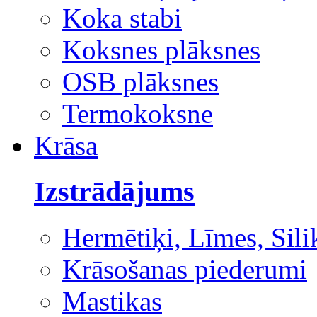
Koka stabi
Koksnes plāksnes
OSB plāksnes
Termokoksne
Krāsa
Izstrādājums
Hermētiķi, Līmes, Sili
Krāsošanas piederumi
Mastikas