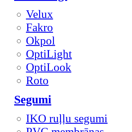
Velux
Fakro
Okpol
OptiLight
OptiLook
Roto
Segumi
IKO ruļļu segumi
PVC membrānas