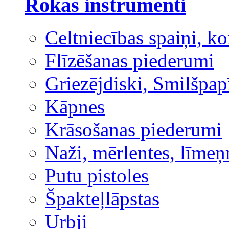
Rokas instrumenti
Celtniecības spaiņi, ko
Flīzēšanas piederumi
Griezējdiski, Smilšpap
Kāpnes
Krāsošanas piederumi
Naži, mērlentes, līmeņ
Putu pistoles
Špakteļlāpstas
Urbji