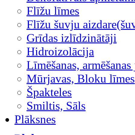
Flīžu līmes
Flīžu šuvju aizdare(šuv
Grīdas izlīdzinātāji
Hidroizolācija
Līmēšanas, armēšanas 
Mūrjavas, Bloku līmes
Špakteles
Smiltis, Sāls
Plāksnes