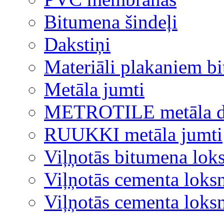
Bitumena šindeļi
Dakstiņi
Materiāli plakaniem b
Metāla jumti
METROTILE metāla d
RUUKKI metāla jumti
Viļņotās bitumena lok
Viļņotās cementa loks
Viļņotās cementa lok