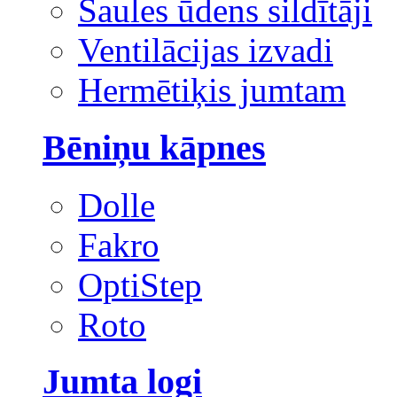
Saules ūdens sildītāji
Ventilācijas izvadi
Hermētiķis jumtam
Bēniņu kāpnes
Dolle
Fakro
OptiStep
Roto
Jumta logi