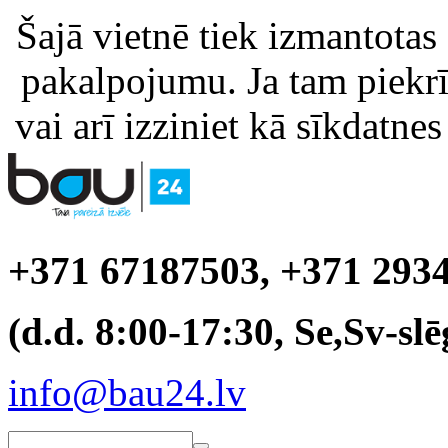
Šajā vietnē tiek izmantotas
pakalpojumu. Ja tam piekrīt
vai arī izziniet kā sīkdatnes
+371 67187503, +371 293
(d.d. 8:00-17:30, Se,Sv-slē
info@bau24.lv