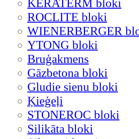
KERATERM bloki
ROCLITE bloki
WIENERBERGER blo
YTONG bloki
Bruģakmens
Gāzbetona bloki
Gludie sienu bloki
Ķieģeļi
STONEROC bloki
Silikāta bloki