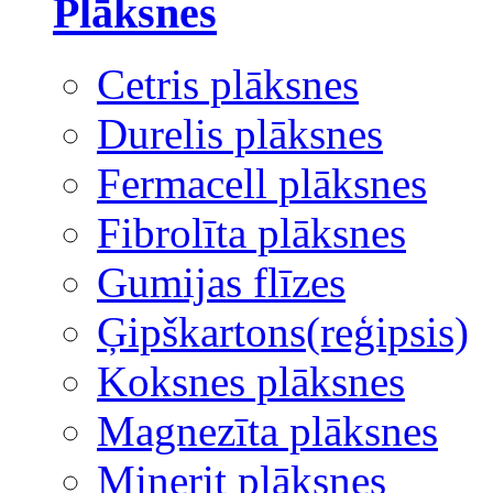
Plāksnes
Cetris plāksnes
Durelis plāksnes
Fermacell plāksnes
Fibrolīta plāksnes
Gumijas flīzes
Ģipškartons(reģipsis)
Koksnes plāksnes
Magnezīta plāksnes
Minerit plāksnes