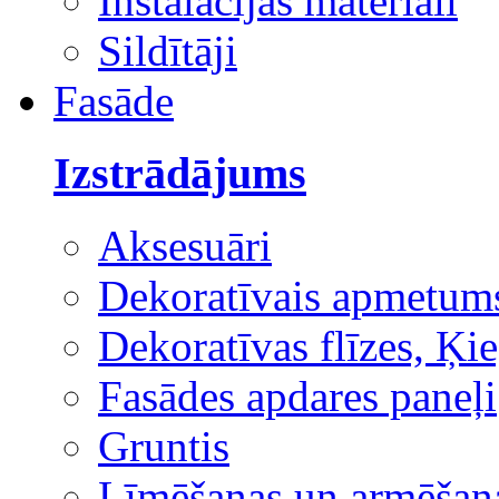
Instalācijas materiāli
Sildītāji
Fasāde
Izstrādājums
Aksesuāri
Dekoratīvais apmetum
Dekoratīvas flīzes, Ķie
Fasādes apdares paneļi
Gruntis
Līmēšanas un armēšana