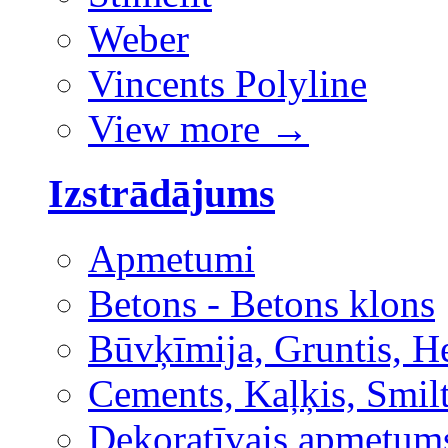
Weber
Vincents Polyline
View more
→
Izstrādājums
Apmetumi
Betons - Betons klons
Būvķīmija, Gruntis, H
Cements, Kaļķis, Smilt
Dekoratīvais apmetum