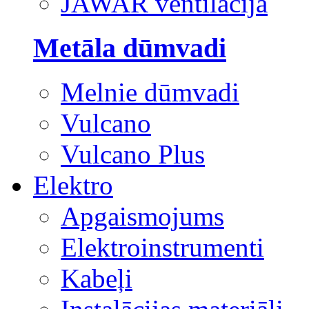
JAWAR ventilācija
Metāla dūmvadi
Melnie dūmvadi
Vulcano
Vulcano Plus
Elektro
Apgaismojums
Elektroinstrumenti
Kabeļi