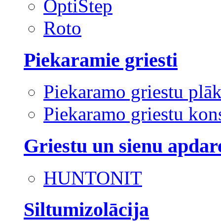
OptiStep
Roto
Piekaramie griesti
Piekaramo griestu plā
Piekaramo griestu kons
Griestu un sienu apdar
HUNTONIT
Siltumizolācija