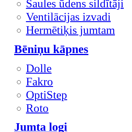
Saules ūdens sildītāji
Ventilācijas izvadi
Hermētiķis jumtam
Bēniņu kāpnes
Dolle
Fakro
OptiStep
Roto
Jumta logi