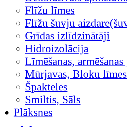
Flīžu līmes
Flīžu šuvju aizdare(šuv
Grīdas izlīdzinātāji
Hidroizolācija
Līmēšanas, armēšanas 
Mūrjavas, Bloku līmes
Špakteles
Smiltis, Sāls
Plāksnes