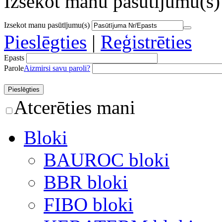
Izsekot manu pasūtījumu(s)
Izsekot manu pasūtījumu(s)
Pieslēgties
|
Reģistrēties
Epasts
Parole
Aizmirsi savu paroli?
Atcerēties mani
Bloki
BAUROC bloki
BBR bloki
FIBO bloki