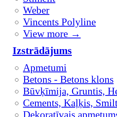
Weber
Vincents Polyline
View more
→
Izstrādājums
Apmetumi
Betons - Betons klons
Būvķīmija, Gruntis, H
Cements, Kaļķis, Smilt
Dekoratīvais apmetum