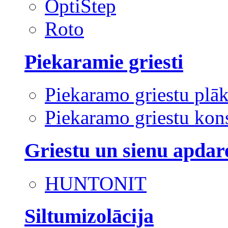
OptiStep
Roto
Piekaramie griesti
Piekaramo griestu plā
Piekaramo griestu kons
Griestu un sienu apdar
HUNTONIT
Siltumizolācija