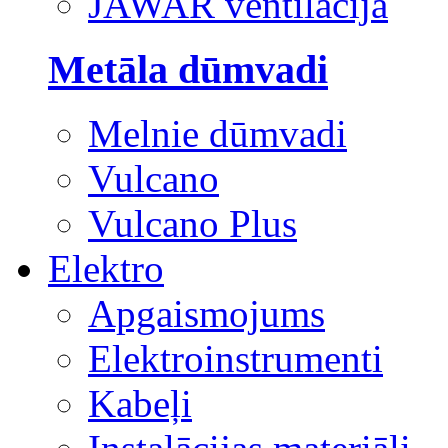
JAWAR ventilācija
Metāla dūmvadi
Melnie dūmvadi
Vulcano
Vulcano Plus
Elektro
Apgaismojums
Elektroinstrumenti
Kabeļi