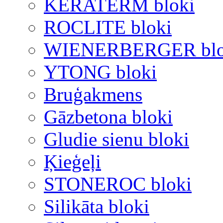
KERATERM bloki
ROCLITE bloki
WIENERBERGER blo
YTONG bloki
Bruģakmens
Gāzbetona bloki
Gludie sienu bloki
Ķieģeļi
STONEROC bloki
Silikāta bloki