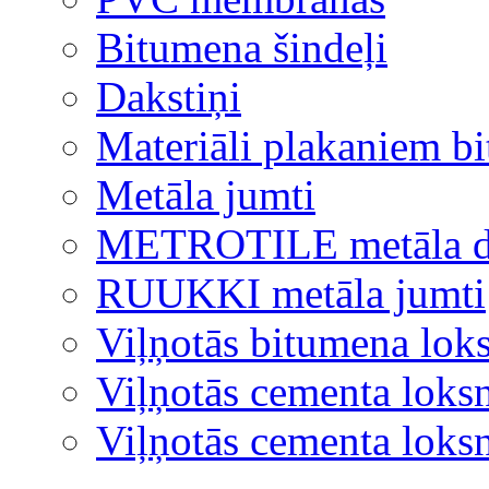
Bitumena šindeļi
Dakstiņi
Materiāli plakaniem b
Metāla jumti
METROTILE metāla d
RUUKKI metāla jumti
Viļņotās bitumena lok
Viļņotās cementa loks
Viļņotās cementa lok