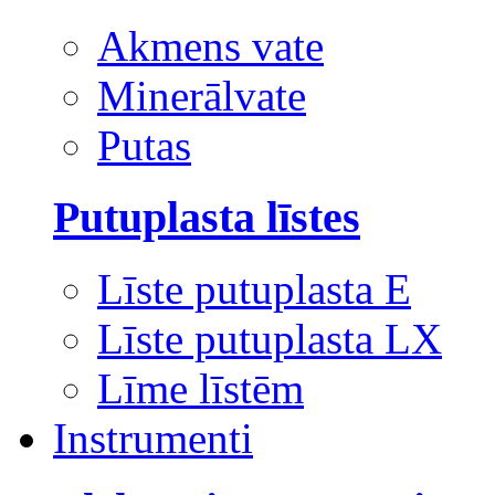
Akmens vate
Minerālvate
Putas
Putuplasta līstes
Līste putuplasta E
Līste putuplasta LX
Līme līstēm
Instrumenti