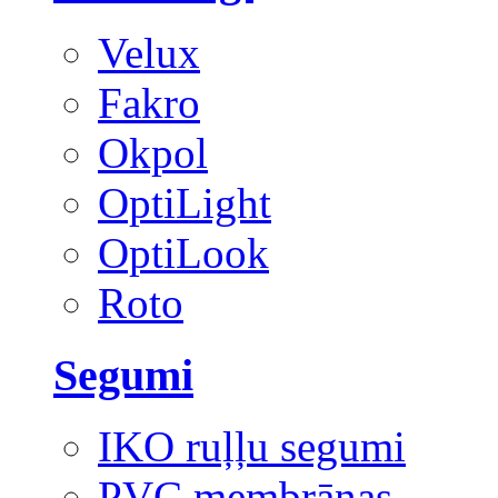
Velux
Fakro
Okpol
OptiLight
OptiLook
Roto
Segumi
IKO ruļļu segumi
PVC membrānas