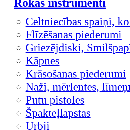
Rokas instrumenti
Celtniecības spaiņi, ko
Flīzēšanas piederumi
Griezējdiski, Smilšpap
Kāpnes
Krāsošanas piederumi
Naži, mērlentes, līmeņ
Putu pistoles
Špakteļlāpstas
Urbji