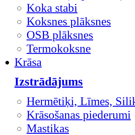
Koka stabi
Koksnes plāksnes
OSB plāksnes
Termokoksne
Krāsa
Izstrādājums
Hermētiķi, Līmes, Sili
Krāsošanas piederumi
Mastikas