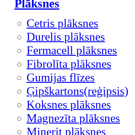
Plāksnes
Cetris plāksnes
Durelis plāksnes
Fermacell plāksnes
Fibrolīta plāksnes
Gumijas flīzes
Ģipškartons(reģipsis)
Koksnes plāksnes
Magnezīta plāksnes
Minerit plāksnes