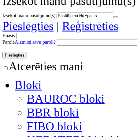
Izsekot manu pasūtījumu(s)
Izsekot manu pasūtījumu(s)
Pieslēgties
|
Reģistrēties
Epasts
Parole
Aizmirsi savu paroli?
Atcerēties mani
Bloki
BAUROC bloki
BBR bloki
FIBO bloki