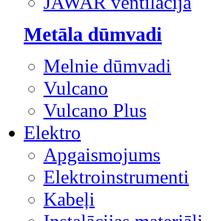
JAWAR ventilācija
Metāla dūmvadi
Melnie dūmvadi
Vulcano
Vulcano Plus
Elektro
Apgaismojums
Elektroinstrumenti
Kabeļi