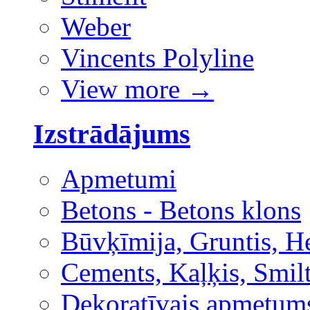
Weber
Vincents Polyline
View more
→
Izstrādājums
Apmetumi
Betons - Betons klons
Būvķīmija, Gruntis, H
Cements, Kaļķis, Smilt
Dekoratīvais apmetum