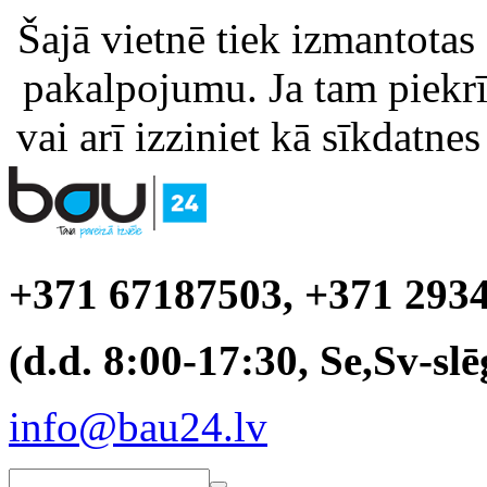
Šajā vietnē tiek izmantotas
pakalpojumu. Ja tam piekrīt
vai arī izziniet kā sīkdatnes
+371 67187503, +371 293
(d.d. 8:00-17:30, Se,Sv-slē
info@bau24.lv