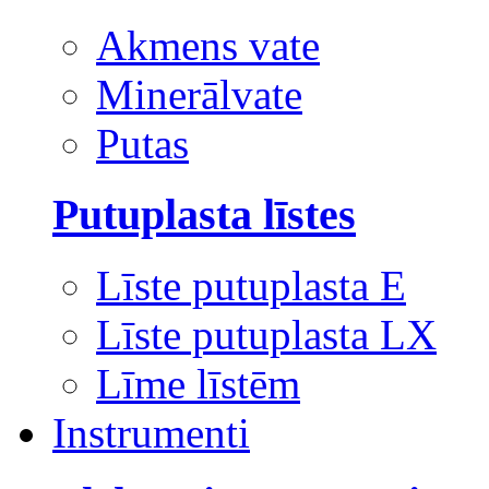
Akmens vate
Minerālvate
Putas
Putuplasta līstes
Līste putuplasta E
Līste putuplasta LX
Līme līstēm
Instrumenti