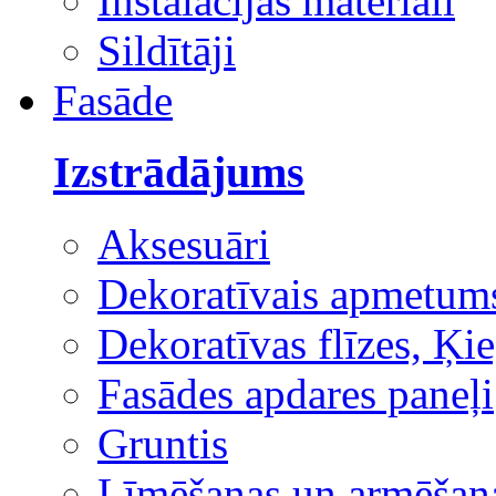
Instalācijas materiāli
Sildītāji
Fasāde
Izstrādājums
Aksesuāri
Dekoratīvais apmetum
Dekoratīvas flīzes, Ķie
Fasādes apdares paneļi
Gruntis
Līmēšanas un armēšana