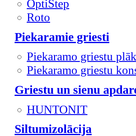
OptiStep
Roto
Piekaramie griesti
Piekaramo griestu plā
Piekaramo griestu kons
Griestu un sienu apdar
HUNTONIT
Siltumizolācija