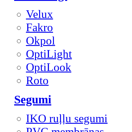
Velux
Fakro
Okpol
OptiLight
OptiLook
Roto
Segumi
IKO ruļļu segumi
PVC membrānas