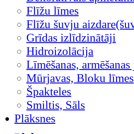
Flīžu līmes
Flīžu šuvju aizdare(šuv
Grīdas izlīdzinātāji
Hidroizolācija
Līmēšanas, armēšanas 
Mūrjavas, Bloku līmes
Špakteles
Smiltis, Sāls
Plāksnes