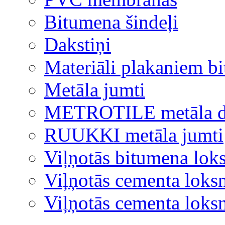
Bitumena šindeļi
Dakstiņi
Materiāli plakaniem b
Metāla jumti
METROTILE metāla d
RUUKKI metāla jumti
Viļņotās bitumena lok
Viļņotās cementa loks
Viļņotās cementa lok