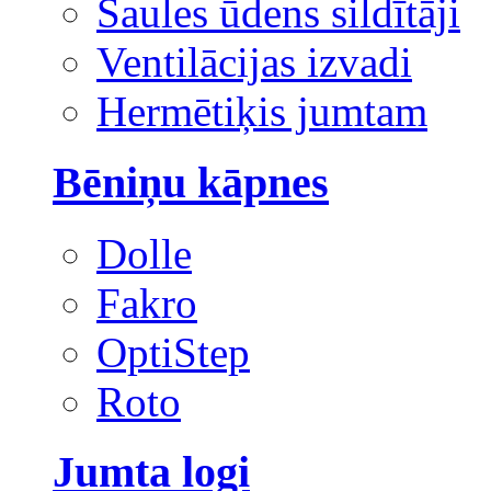
Saules ūdens sildītāji
Ventilācijas izvadi
Hermētiķis jumtam
Bēniņu kāpnes
Dolle
Fakro
OptiStep
Roto
Jumta logi