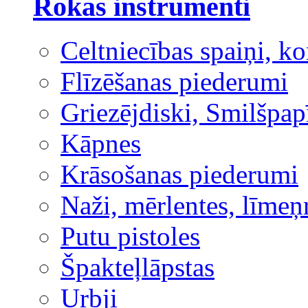
Rokas instrumenti
Celtniecības spaiņi, ko
Flīzēšanas piederumi
Griezējdiski, Smilšpap
Kāpnes
Krāsošanas piederumi
Naži, mērlentes, līmeņ
Putu pistoles
Špakteļlāpstas
Urbji