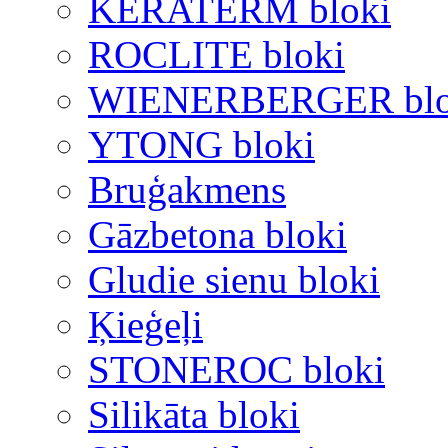
KERATERM bloki
ROCLITE bloki
WIENERBERGER blo
YTONG bloki
Bruģakmens
Gāzbetona bloki
Gludie sienu bloki
Ķieģeļi
STONEROC bloki
Silikāta bloki