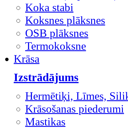
Koka stabi
Koksnes plāksnes
OSB plāksnes
Termokoksne
Krāsa
Izstrādājums
Hermētiķi, Līmes, Sili
Krāsošanas piederumi
Mastikas