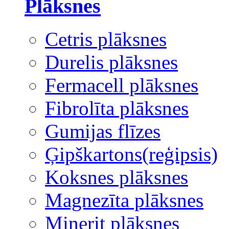
Plāksnes
Cetris plāksnes
Durelis plāksnes
Fermacell plāksnes
Fibrolīta plāksnes
Gumijas flīzes
Ģipškartons(reģipsis)
Koksnes plāksnes
Magnezīta plāksnes
Minerit plāksnes