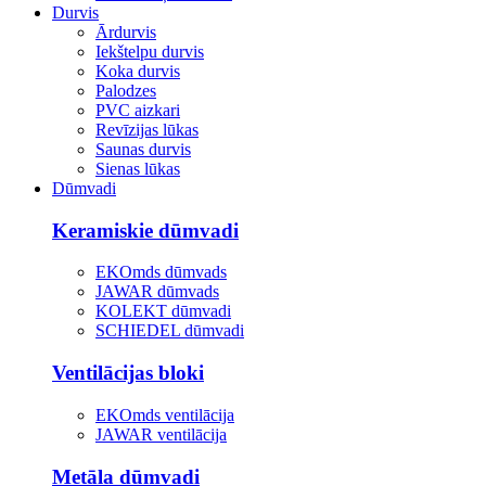
Durvis
Ārdurvis
Iekštelpu durvis
Koka durvis
Palodzes
PVC aizkari
Revīzijas lūkas
Saunas durvis
Sienas lūkas
Dūmvadi
Keramiskie dūmvadi
EKOmds dūmvads
JAWAR dūmvads
KOLEKT dūmvadi
SCHIEDEL dūmvadi
Ventilācijas bloki
EKOmds ventilācija
JAWAR ventilācija
Metāla dūmvadi