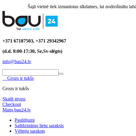
Šajā vietnē tiek izmantotas sīkdatnes, lai nodrošinātu labā
+371 67187503, +371 29342967
(d.d. 8:00-17:30, Se,Sv-slēgts)
info@bau24.lv
Grozs ir tukšs
Grozs ir tukšs
Skatīt grozu
Checkout
Mans bau24.lv
Pasūtījumi
Salīdzināmo lietu saraksts
Vēlmju saraksts