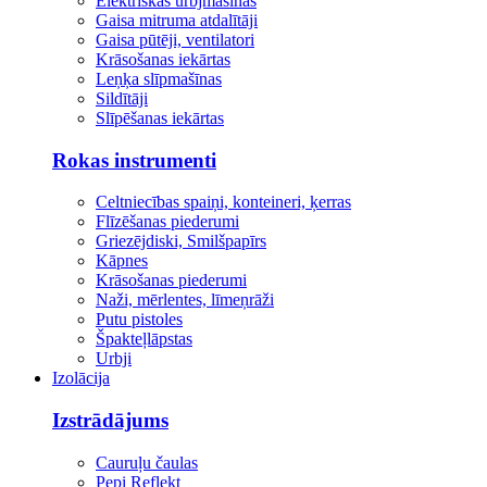
Elektriskās urbjmašīnas
Gaisa mitruma atdalītāji
Gaisa pūtēji, ventilatori
Krāsošanas iekārtas
Leņķa slīpmašīnas
Sildītāji
Slīpēšanas iekārtas
Rokas instrumenti
Celtniecības spaiņi, konteineri, ķerras
Flīzēšanas piederumi
Griezējdiski, Smilšpapīrs
Kāpnes
Krāsošanas piederumi
Naži, mērlentes, līmeņrāži
Putu pistoles
Špakteļlāpstas
Urbji
Izolācija
Izstrādājums
Cauruļu čaulas
Pepi Reflekt