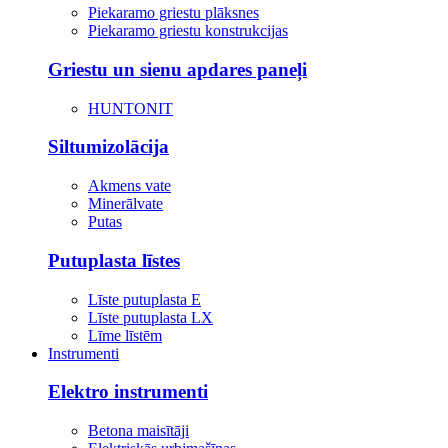
Piekaramo griestu plāksnes
Piekaramo griestu konstrukcijas
Griestu un sienu apdares paneļi
HUNTONIT
Siltumizolācija
Akmens vate
Minerālvate
Putas
Putuplasta līstes
Līste putuplasta E
Līste putuplasta LX
Līme līstēm
Instrumenti
Elektro instrumenti
Betona maisītāji