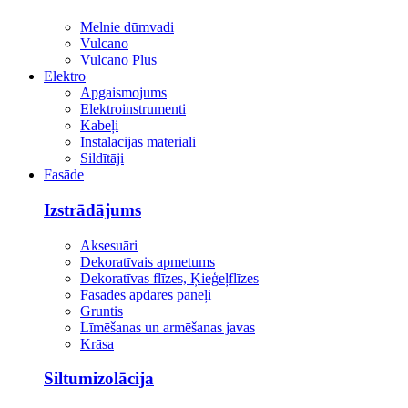
Melnie dūmvadi
Vulcano
Vulcano Plus
Elektro
Apgaismojums
Elektroinstrumenti
Kabeļi
Instalācijas materiāli
Sildītāji
Fasāde
Izstrādājums
Aksesuāri
Dekoratīvais apmetums
Dekoratīvas flīzes, Ķieģeļflīzes
Fasādes apdares paneļi
Gruntis
Līmēšanas un armēšanas javas
Krāsa
Siltumizolācija