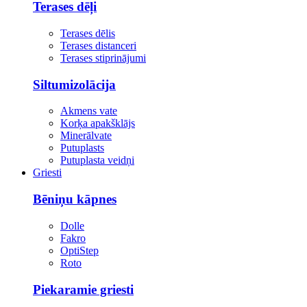
Terases dēļi
Terases dēlis
Terases distanceri
Terases stiprinājumi
Siltumizolācija
Akmens vate
Korķa apakšklājs
Minerālvate
Putuplasts
Putuplasta veidņi
Griesti
Bēniņu kāpnes
Dolle
Fakro
OptiStep
Roto
Piekaramie griesti