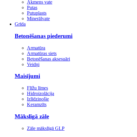
Akmens vate
Putas
Putuplasts
Minerālvate
Grīda
Betonēšanas piederumi
Armatūra
Armatūras siets
Betonēšanas aksesuāri
Veidņi
Maisījumi
Flīžu līmes
Hidroizolācija
Izlīdzinošie
Keramzīts
Mākslīgā zāle
Zāle mākslīgā GLP