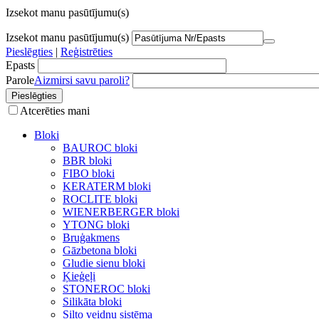
Izsekot manu pasūtījumu(s)
Izsekot manu pasūtījumu(s)
Pieslēgties
|
Reģistrēties
Epasts
Parole
Aizmirsi savu paroli?
Atcerēties mani
Bloki
BAUROC bloki
BBR bloki
FIBO bloki
KERATERM bloki
ROCLITE bloki
WIENERBERGER bloki
YTONG bloki
Bruģakmens
Gāzbetona bloki
Gludie sienu bloki
Ķieģeļi
STONEROC bloki
Silikāta bloki
Silto veidņu sistēma