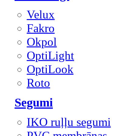
Velux
Fakro
Okpol
OptiLight
OptiLook
Roto
Segumi
IKO ruļļu segumi
PVC membrānas