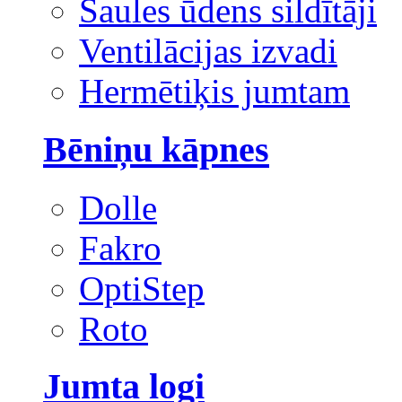
Saules ūdens sildītāji
Ventilācijas izvadi
Hermētiķis jumtam
Bēniņu kāpnes
Dolle
Fakro
OptiStep
Roto
Jumta logi