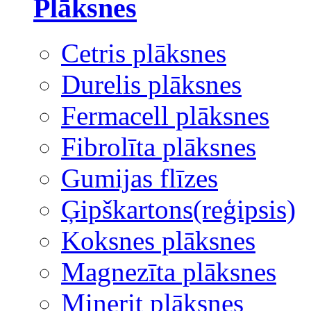
Plāksnes
Cetris plāksnes
Durelis plāksnes
Fermacell plāksnes
Fibrolīta plāksnes
Gumijas flīzes
Ģipškartons(reģipsis)
Koksnes plāksnes
Magnezīta plāksnes
Minerit plāksnes