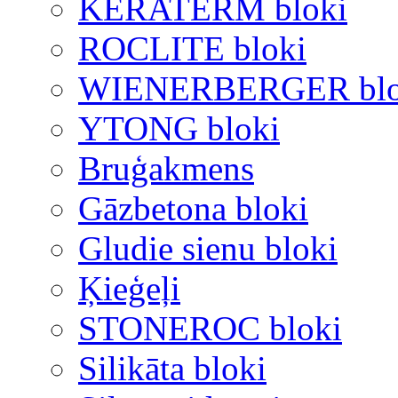
KERATERM bloki
ROCLITE bloki
WIENERBERGER blo
YTONG bloki
Bruģakmens
Gāzbetona bloki
Gludie sienu bloki
Ķieģeļi
STONEROC bloki
Silikāta bloki