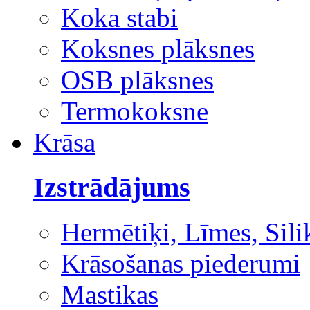
Koka stabi
Koksnes plāksnes
OSB plāksnes
Termokoksne
Krāsa
Izstrādājums
Hermētiķi, Līmes, Sili
Krāsošanas piederumi
Mastikas