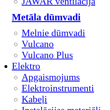
JAWAR ventilācija
Metāla dūmvadi
Melnie dūmvadi
Vulcano
Vulcano Plus
Elektro
Apgaismojums
Elektroinstrumenti
Kabeļi