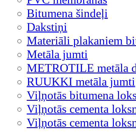
Bitumena šindeļi
Dakstiņi
Materiāli plakaniem b
Metāla jumti
METROTILE metāla d
RUUKKI metāla jumti
Viļņotās bitumena lok
Viļņotās cementa loks
Viļņotās cementa lok