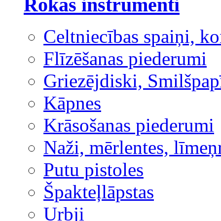
Rokas instrumenti
Celtniecības spaiņi, ko
Flīzēšanas piederumi
Griezējdiski, Smilšpap
Kāpnes
Krāsošanas piederumi
Naži, mērlentes, līmeņ
Putu pistoles
Špakteļlāpstas
Urbji