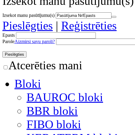
Izsekot manu pasūtījumu(s)
Izsekot manu pasūtījumu(s)
Pieslēgties
|
Reģistrēties
Epasts
Parole
Aizmirsi savu paroli?
Atcerēties mani
Bloki
BAUROC bloki
BBR bloki
FIBO bloki