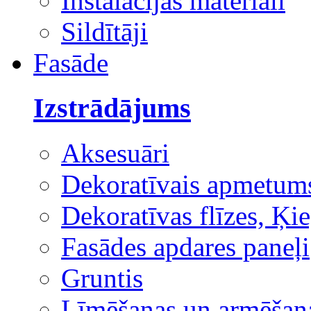
Instalācijas materiāli
Sildītāji
Fasāde
Izstrādājums
Aksesuāri
Dekoratīvais apmetum
Dekoratīvas flīzes, Ķie
Fasādes apdares paneļi
Gruntis
Līmēšanas un armēšana