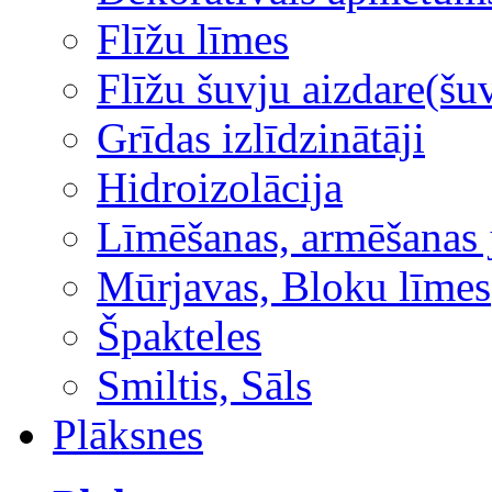
Flīžu līmes
Flīžu šuvju aizdare(šuv
Grīdas izlīdzinātāji
Hidroizolācija
Līmēšanas, armēšanas 
Mūrjavas, Bloku līmes
Špakteles
Smiltis, Sāls
Plāksnes