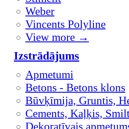
Weber
Vincents Polyline
View more
→
Izstrādājums
Apmetumi
Betons - Betons klons
Būvķīmija, Gruntis, H
Cements, Kaļķis, Smilt
Dekoratīvais apmetum