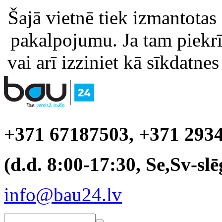
Šajā vietnē tiek izmantotas
pakalpojumu. Ja tam piekrīt
vai arī izziniet kā sīkdatnes
+371 67187503, +371 293
(d.d. 8:00-17:30, Se,Sv-slē
info@bau24.lv