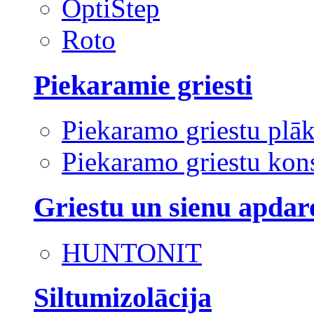
OptiStep
Roto
Piekaramie griesti
Piekaramo griestu plā
Piekaramo griestu kons
Griestu un sienu apdar
HUNTONIT
Siltumizolācija