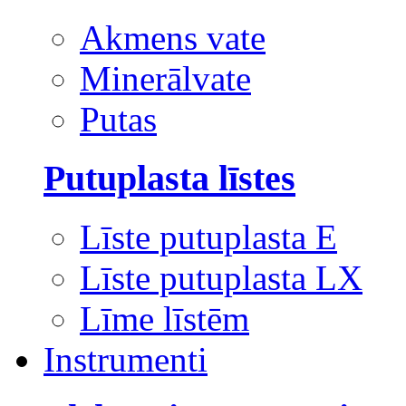
Akmens vate
Minerālvate
Putas
Putuplasta līstes
Līste putuplasta E
Līste putuplasta LX
Līme līstēm
Instrumenti