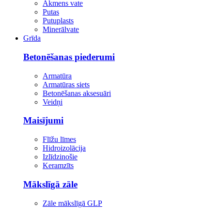
Akmens vate
Putas
Putuplasts
Minerālvate
Grīda
Betonēšanas piederumi
Armatūra
Armatūras siets
Betonēšanas aksesuāri
Veidņi
Maisījumi
Flīžu līmes
Hidroizolācija
Izlīdzinošie
Keramzīts
Mākslīgā zāle
Zāle mākslīgā GLP