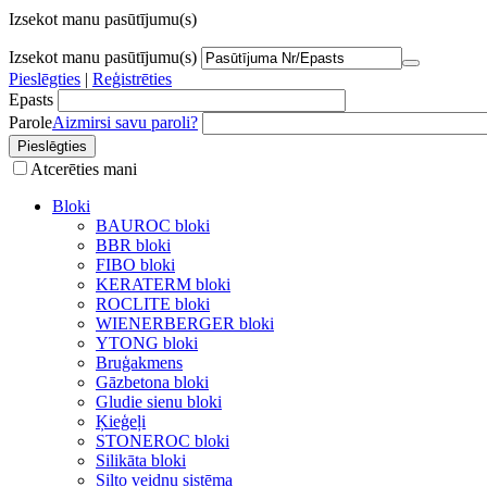
Izsekot manu pasūtījumu(s)
Izsekot manu pasūtījumu(s)
Pieslēgties
|
Reģistrēties
Epasts
Parole
Aizmirsi savu paroli?
Atcerēties mani
Bloki
BAUROC bloki
BBR bloki
FIBO bloki
KERATERM bloki
ROCLITE bloki
WIENERBERGER bloki
YTONG bloki
Bruģakmens
Gāzbetona bloki
Gludie sienu bloki
Ķieģeļi
STONEROC bloki
Silikāta bloki
Silto veidņu sistēma