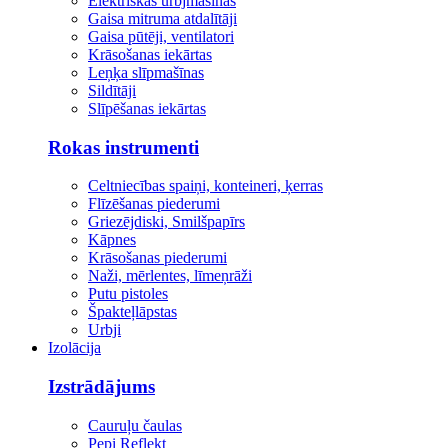
Elektriskās urbjmašīnas
Gaisa mitruma atdalītāji
Gaisa pūtēji, ventilatori
Krāsošanas iekārtas
Leņķa slīpmašīnas
Sildītāji
Slīpēšanas iekārtas
Rokas instrumenti
Celtniecības spaiņi, konteineri, ķerras
Flīzēšanas piederumi
Griezējdiski, Smilšpapīrs
Kāpnes
Krāsošanas piederumi
Naži, mērlentes, līmeņrāži
Putu pistoles
Špakteļlāpstas
Urbji
Izolācija
Izstrādājums
Cauruļu čaulas
Pepi Reflekt