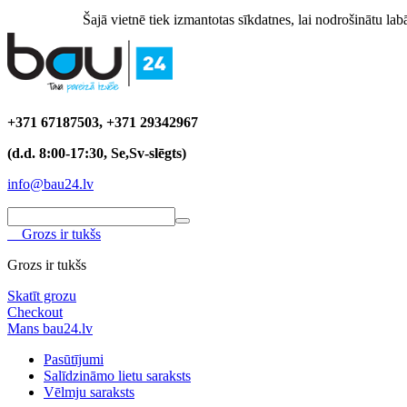
Šajā vietnē tiek izmantotas sīkdatnes, lai nodrošinātu labā
+371 67187503, +371 29342967
(d.d. 8:00-17:30, Se,Sv-slēgts)
info@bau24.lv
Grozs ir tukšs
Grozs ir tukšs
Skatīt grozu
Checkout
Mans bau24.lv
Pasūtījumi
Salīdzināmo lietu saraksts
Vēlmju saraksts