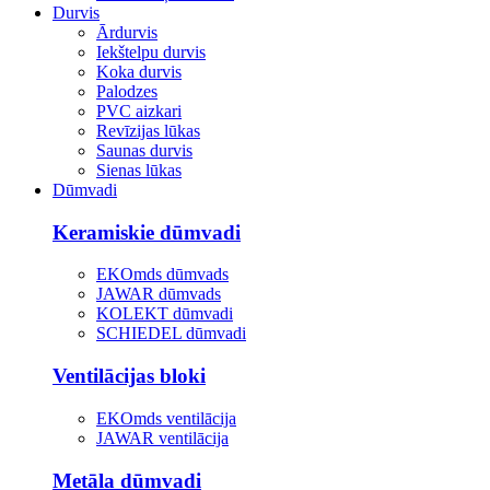
Durvis
Ārdurvis
Iekštelpu durvis
Koka durvis
Palodzes
PVC aizkari
Revīzijas lūkas
Saunas durvis
Sienas lūkas
Dūmvadi
Keramiskie dūmvadi
EKOmds dūmvads
JAWAR dūmvads
KOLEKT dūmvadi
SCHIEDEL dūmvadi
Ventilācijas bloki
EKOmds ventilācija
JAWAR ventilācija
Metāla dūmvadi