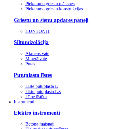
Piekaramo griestu plāksnes
Piekaramo griestu konstrukcijas
Griestu un sienu apdares paneļi
HUNTONIT
Siltumizolācija
Akmens vate
Minerālvate
Putas
Putuplasta līstes
Līste putuplasta E
Līste putuplasta LX
Līme līstēm
Instrumenti
Elektro instrumenti
Betona maisītāji