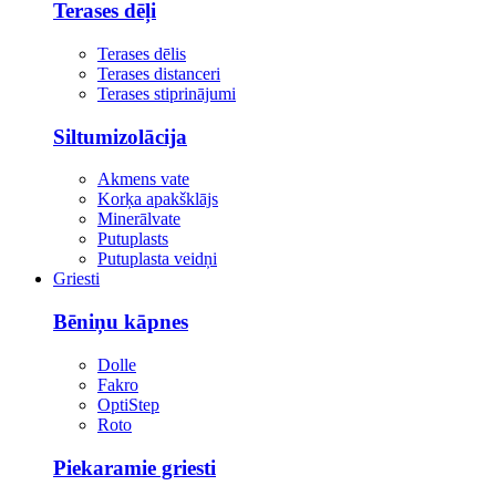
Terases dēļi
Terases dēlis
Terases distanceri
Terases stiprinājumi
Siltumizolācija
Akmens vate
Korķa apakšklājs
Minerālvate
Putuplasts
Putuplasta veidņi
Griesti
Bēniņu kāpnes
Dolle
Fakro
OptiStep
Roto
Piekaramie griesti