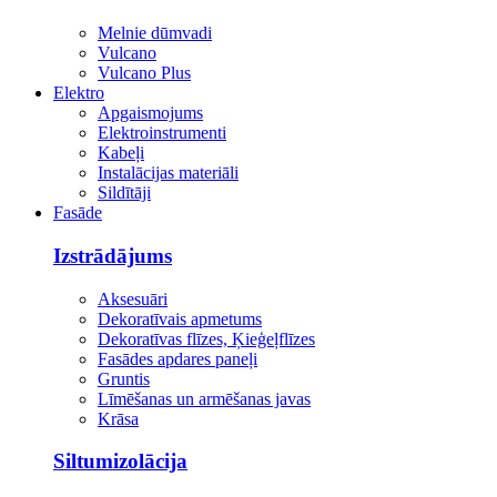
Melnie dūmvadi
Vulcano
Vulcano Plus
Elektro
Apgaismojums
Elektroinstrumenti
Kabeļi
Instalācijas materiāli
Sildītāji
Fasāde
Izstrādājums
Aksesuāri
Dekoratīvais apmetums
Dekoratīvas flīzes, Ķieģeļflīzes
Fasādes apdares paneļi
Gruntis
Līmēšanas un armēšanas javas
Krāsa
Siltumizolācija