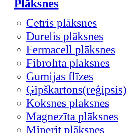
Plāksnes
Cetris plāksnes
Durelis plāksnes
Fermacell plāksnes
Fibrolīta plāksnes
Gumijas flīzes
Ģipškartons(reģipsis)
Koksnes plāksnes
Magnezīta plāksnes
Minerit plāksnes