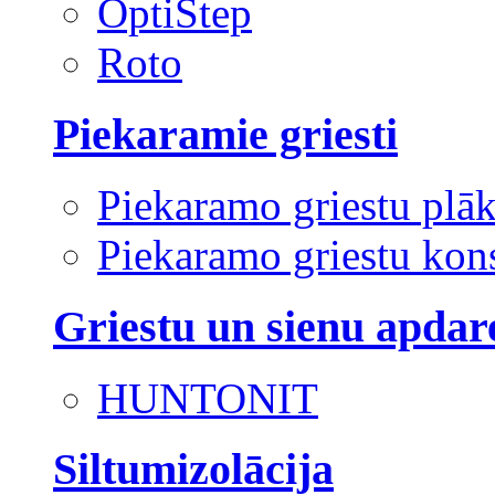
OptiStep
Roto
Piekaramie griesti
Piekaramo griestu plā
Piekaramo griestu kons
Griestu un sienu apdar
HUNTONIT
Siltumizolācija