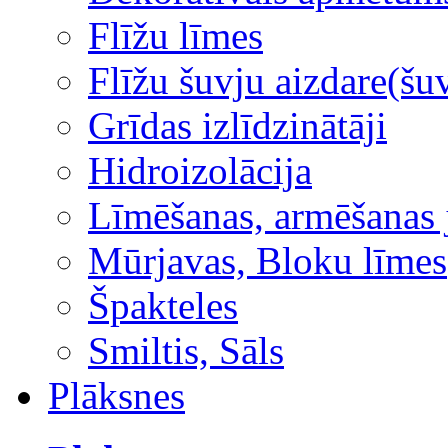
Flīžu līmes
Flīžu šuvju aizdare(šuv
Grīdas izlīdzinātāji
Hidroizolācija
Līmēšanas, armēšanas 
Mūrjavas, Bloku līmes
Špakteles
Smiltis, Sāls
Plāksnes