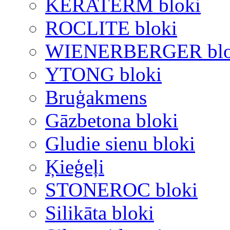
KERATERM bloki
ROCLITE bloki
WIENERBERGER blo
YTONG bloki
Bruģakmens
Gāzbetona bloki
Gludie sienu bloki
Ķieģeļi
STONEROC bloki
Silikāta bloki