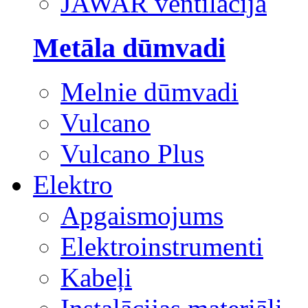
JAWAR ventilācija
Metāla dūmvadi
Melnie dūmvadi
Vulcano
Vulcano Plus
Elektro
Apgaismojums
Elektroinstrumenti
Kabeļi