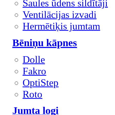
Saules ūdens sildītāji
Ventilācijas izvadi
Hermētiķis jumtam
Bēniņu kāpnes
Dolle
Fakro
OptiStep
Roto
Jumta logi