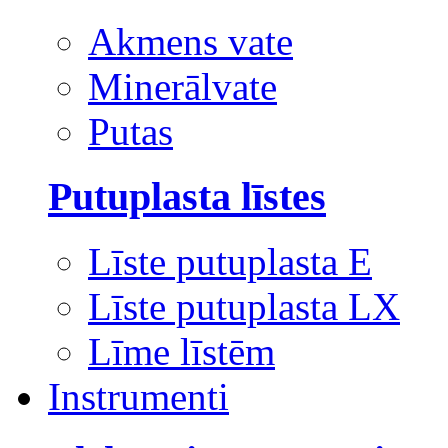
Akmens vate
Minerālvate
Putas
Putuplasta līstes
Līste putuplasta E
Līste putuplasta LX
Līme līstēm
Instrumenti