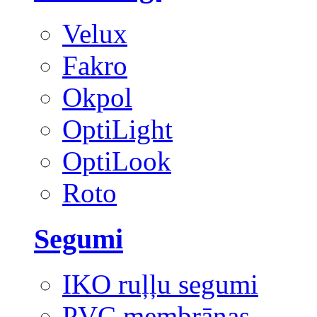
Velux
Fakro
Okpol
OptiLight
OptiLook
Roto
Segumi
IKO ruļļu segumi
PVC membrānas