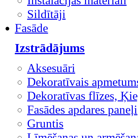
Instalācijas materiāli
Sildītāji
Fasāde
Izstrādājums
Aksesuāri
Dekoratīvais apmetum
Dekoratīvas flīzes, Ķie
Fasādes apdares paneļi
Gruntis
Līmēšanas un armēšana