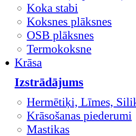
Koka stabi
Koksnes plāksnes
OSB plāksnes
Termokoksne
Krāsa
Izstrādājums
Hermētiķi, Līmes, Sili
Krāsošanas piederumi
Mastikas