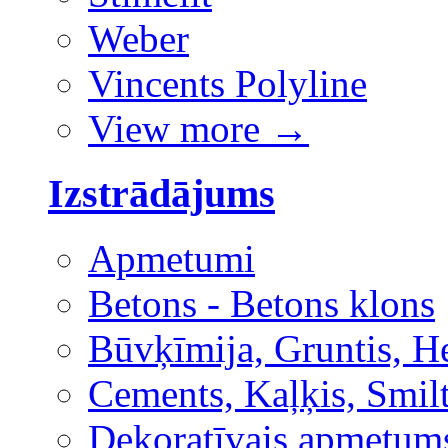
Weber
Vincents Polyline
View more
→
Izstrādājums
Apmetumi
Betons - Betons klons
Būvķīmija, Gruntis, H
Cements, Kaļķis, Smilt
Dekoratīvais apmetum