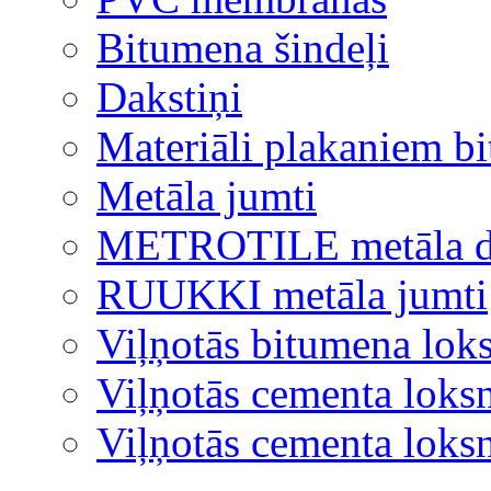
Bitumena šindeļi
Dakstiņi
Materiāli plakaniem b
Metāla jumti
METROTILE metāla d
RUUKKI metāla jumti
Viļņotās bitumena lok
Viļņotās cementa loks
Viļņotās cementa lok