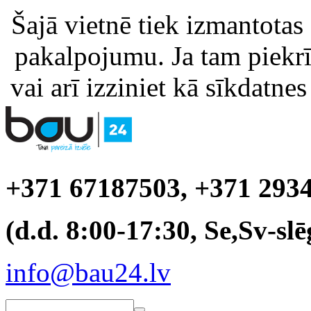
Šajā vietnē tiek izmantotas
pakalpojumu. Ja tam piekrīt
vai arī izziniet kā sīkdatnes
+371 67187503, +371 293
(d.d. 8:00-17:30, Se,Sv-slē
info@bau24.lv