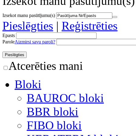
Izsekot manu pasūtījumu(s)
Izsekot manu pasūtījumu(s)
Pieslēgties
|
Reģistrēties
Epasts
Parole
Aizmirsi savu paroli?
Atcerēties mani
Bloki
BAUROC bloki
BBR bloki
FIBO bloki