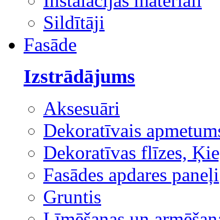
Instalācijas materiāli
Sildītāji
Fasāde
Izstrādājums
Aksesuāri
Dekoratīvais apmetum
Dekoratīvas flīzes, Ķie
Fasādes apdares paneļi
Gruntis
Līmēšanas un armēšana