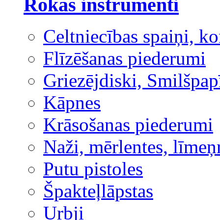
Rokas instrumenti
Celtniecības spaiņi, ko
Flīzēšanas piederumi
Griezējdiski, Smilšpap
Kāpnes
Krāsošanas piederumi
Naži, mērlentes, līmeņ
Putu pistoles
Špakteļlāpstas
Urbji