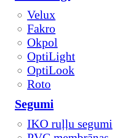
Velux
Fakro
Okpol
OptiLight
OptiLook
Roto
Segumi
IKO ruļļu segumi
PVC membrānas