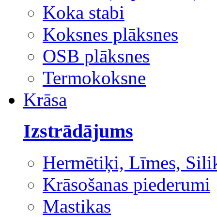
Koka stabi
Koksnes plāksnes
OSB plāksnes
Termokoksne
Krāsa
Izstrādājums
Hermētiķi, Līmes, Sili
Krāsošanas piederumi
Mastikas