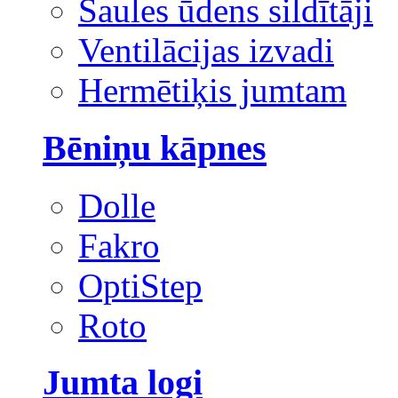
Saules ūdens sildītāji
Ventilācijas izvadi
Hermētiķis jumtam
Bēniņu kāpnes
Dolle
Fakro
OptiStep
Roto
Jumta logi