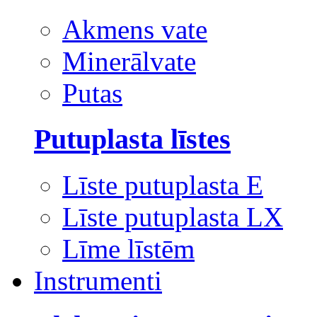
Akmens vate
Minerālvate
Putas
Putuplasta līstes
Līste putuplasta E
Līste putuplasta LX
Līme līstēm
Instrumenti