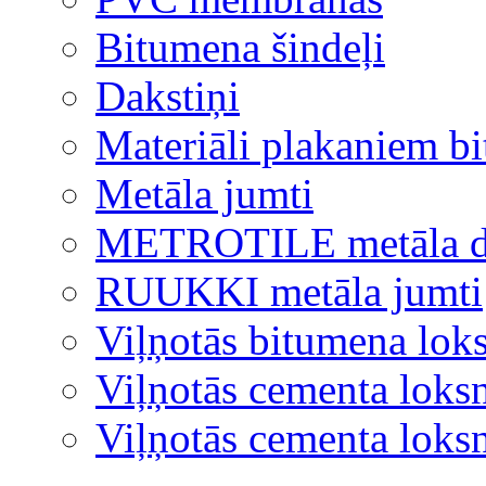
Bitumena šindeļi
Dakstiņi
Materiāli plakaniem b
Metāla jumti
METROTILE metāla d
RUUKKI metāla jumti
Viļņotās bitumena lok
Viļņotās cementa loks
Viļņotās cementa lok