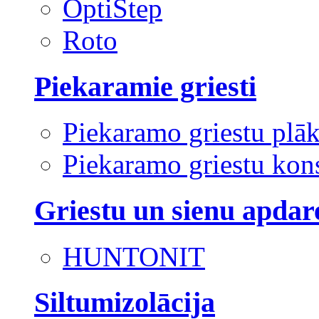
OptiStep
Roto
Piekaramie griesti
Piekaramo griestu plā
Piekaramo griestu kons
Griestu un sienu apdar
HUNTONIT
Siltumizolācija