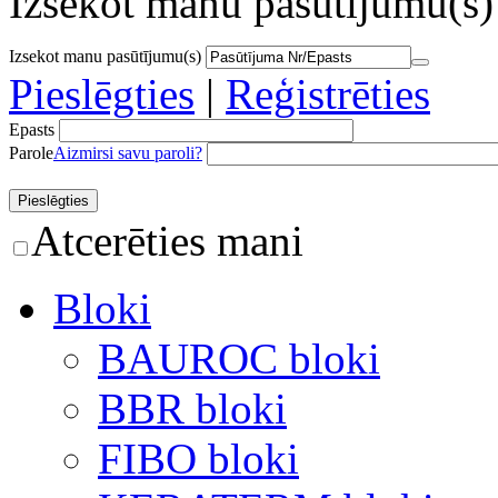
Izsekot manu pasūtījumu(s)
Izsekot manu pasūtījumu(s)
Pieslēgties
|
Reģistrēties
Epasts
Parole
Aizmirsi savu paroli?
Atcerēties mani
Bloki
BAUROC bloki
BBR bloki
FIBO bloki