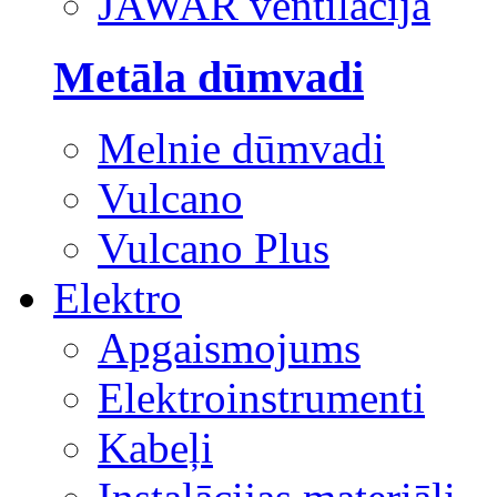
JAWAR ventilācija
Metāla dūmvadi
Melnie dūmvadi
Vulcano
Vulcano Plus
Elektro
Apgaismojums
Elektroinstrumenti
Kabeļi