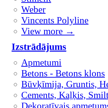
Weber
Vincents Polyline
View more
→
Izstrādājums
Apmetumi
Betons - Betons klons
Būvķīmija, Gruntis, H
Cements, Kaļķis, Smilt
Dekoratīvais apmetum