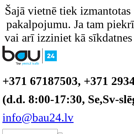
Šajā vietnē tiek izmantotas
pakalpojumu. Ja tam piekrīt
vai arī izziniet kā sīkdatnes
+371 67187503, +371 293
(d.d. 8:00-17:30, Se,Sv-slē
info@bau24.lv