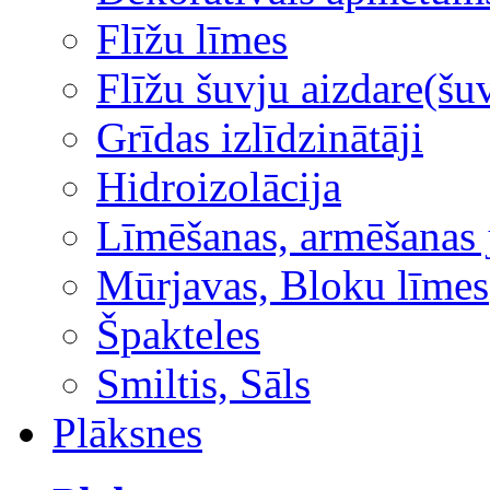
Flīžu līmes
Flīžu šuvju aizdare(šuv
Grīdas izlīdzinātāji
Hidroizolācija
Līmēšanas, armēšanas 
Mūrjavas, Bloku līmes
Špakteles
Smiltis, Sāls
Plāksnes