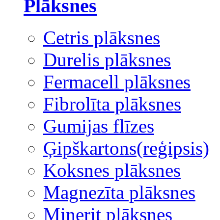
Plāksnes
Cetris plāksnes
Durelis plāksnes
Fermacell plāksnes
Fibrolīta plāksnes
Gumijas flīzes
Ģipškartons(reģipsis)
Koksnes plāksnes
Magnezīta plāksnes
Minerit plāksnes