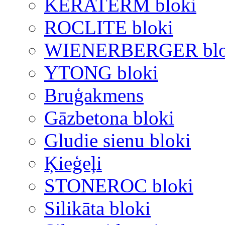
KERATERM bloki
ROCLITE bloki
WIENERBERGER blo
YTONG bloki
Bruģakmens
Gāzbetona bloki
Gludie sienu bloki
Ķieģeļi
STONEROC bloki
Silikāta bloki