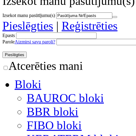
Izsekot manu pasūtījumu(s)
Izsekot manu pasūtījumu(s)
Pieslēgties
|
Reģistrēties
Epasts
Parole
Aizmirsi savu paroli?
Atcerēties mani
Bloki
BAUROC bloki
BBR bloki
FIBO bloki