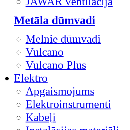
JAWAR ventilācija
Metāla dūmvadi
Melnie dūmvadi
Vulcano
Vulcano Plus
Elektro
Apgaismojums
Elektroinstrumenti
Kabeļi