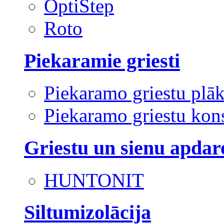
OptiStep
Roto
Piekaramie griesti
Piekaramo griestu plā
Piekaramo griestu kons
Griestu un sienu apdar
HUNTONIT
Siltumizolācija