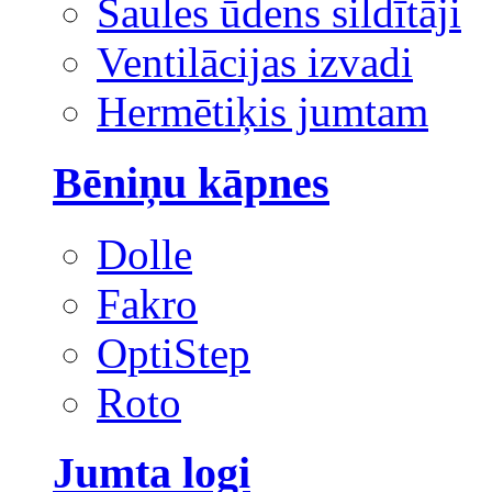
Saules ūdens sildītāji
Ventilācijas izvadi
Hermētiķis jumtam
Bēniņu kāpnes
Dolle
Fakro
OptiStep
Roto
Jumta logi