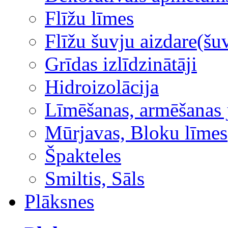
Flīžu līmes
Flīžu šuvju aizdare(šuv
Grīdas izlīdzinātāji
Hidroizolācija
Līmēšanas, armēšanas 
Mūrjavas, Bloku līmes
Špakteles
Smiltis, Sāls
Plāksnes