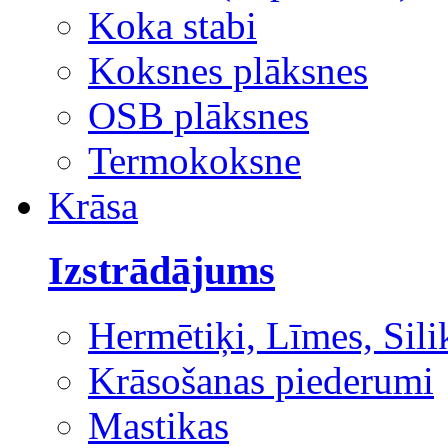
Koka stabi
Koksnes plāksnes
OSB plāksnes
Termokoksne
Krāsa
Izstrādājums
Hermētiķi, Līmes, Sili
Krāsošanas piederumi
Mastikas