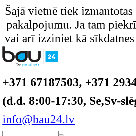
Šajā vietnē tiek izmantotas
pakalpojumu. Ja tam piekrīt
vai arī izziniet kā sīkdatnes
+371 67187503, +371 293
(d.d. 8:00-17:30, Se,Sv-slē
info@bau24.lv