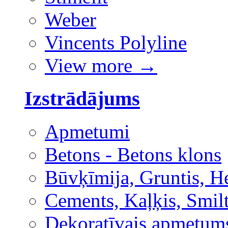
Weber
Vincents Polyline
View more
→
Izstrādājums
Apmetumi
Betons - Betons klons
Būvķīmija, Gruntis, H
Cements, Kaļķis, Smilt
Dekoratīvais apmetum