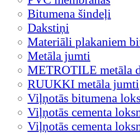
Bitumena šindeļi
Dakstiņi
Materiāli plakaniem b
Metāla jumti
METROTILE metāla d
RUUKKI metāla jumti
Viļņotās bitumena lok
Viļņotās cementa loks
Viļņotās cementa lok