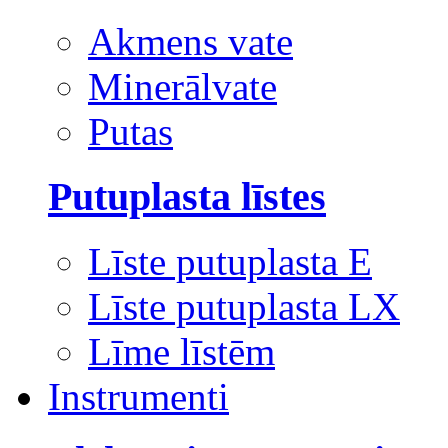
Akmens vate
Minerālvate
Putas
Putuplasta līstes
Līste putuplasta E
Līste putuplasta LX
Līme līstēm
Instrumenti