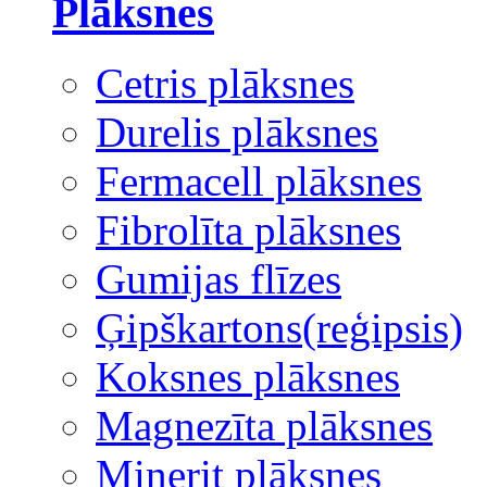
Plāksnes
Cetris plāksnes
Durelis plāksnes
Fermacell plāksnes
Fibrolīta plāksnes
Gumijas flīzes
Ģipškartons(reģipsis)
Koksnes plāksnes
Magnezīta plāksnes
Minerit plāksnes