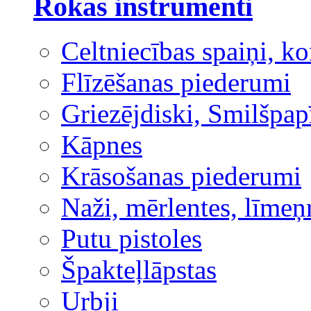
Rokas instrumenti
Celtniecības spaiņi, ko
Flīzēšanas piederumi
Griezējdiski, Smilšpap
Kāpnes
Krāsošanas piederumi
Naži, mērlentes, līmeņ
Putu pistoles
Špakteļlāpstas
Urbji