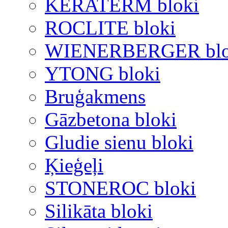
KERATERM bloki
ROCLITE bloki
WIENERBERGER blo
YTONG bloki
Bruģakmens
Gāzbetona bloki
Gludie sienu bloki
Ķieģeļi
STONEROC bloki
Silikāta bloki