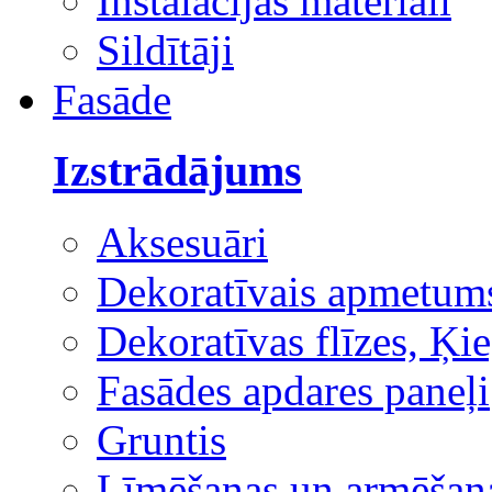
Instalācijas materiāli
Sildītāji
Fasāde
Izstrādājums
Aksesuāri
Dekoratīvais apmetum
Dekoratīvas flīzes, Ķie
Fasādes apdares paneļi
Gruntis
Līmēšanas un armēšana