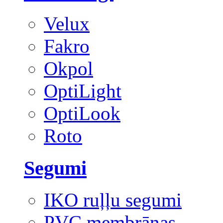
Velux
Fakro
Okpol
OptiLight
OptiLook
Roto
Segumi
IKO ruļļu segumi
PVC membrānas