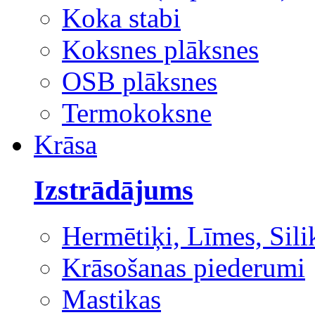
Koka stabi
Koksnes plāksnes
OSB plāksnes
Termokoksne
Krāsa
Izstrādājums
Hermētiķi, Līmes, Sili
Krāsošanas piederumi
Mastikas