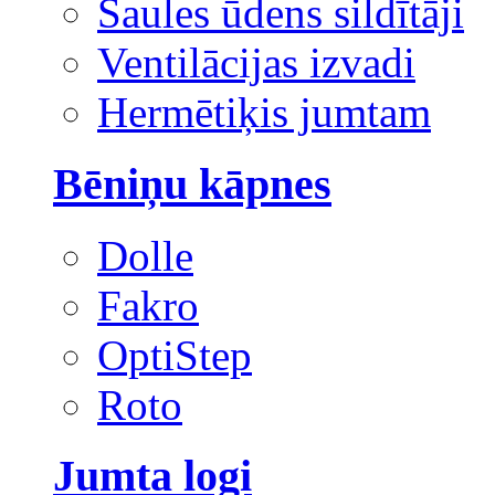
Saules ūdens sildītāji
Ventilācijas izvadi
Hermētiķis jumtam
Bēniņu kāpnes
Dolle
Fakro
OptiStep
Roto
Jumta logi