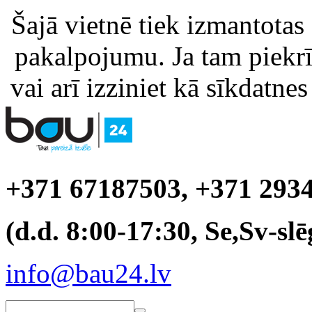
Šajā vietnē tiek izmantotas
pakalpojumu. Ja tam piekrīt
vai arī izziniet kā sīkdatnes
+371 67187503, +371 293
(d.d. 8:00-17:30, Se,Sv-slē
info@bau24.lv