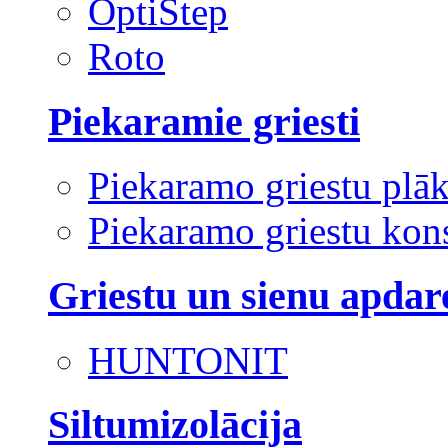
OptiStep
Roto
Piekaramie griesti
Piekaramo griestu plā
Piekaramo griestu kons
Griestu un sienu apdar
HUNTONIT
Siltumizolācija