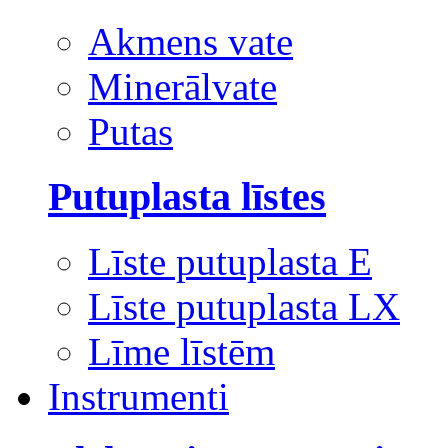
Akmens vate
Minerālvate
Putas
Putuplasta līstes
Līste putuplasta E
Līste putuplasta LX
Līme līstēm
Instrumenti