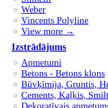
Weber
Vincents Polyline
View more
→
Izstrādājums
Apmetumi
Betons - Betons klons
Būvķīmija, Gruntis, H
Cements, Kaļķis, Smilt
Dekoratīvais apmetum