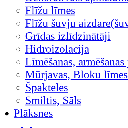
Flīžu līmes
Flīžu šuvju aizdare(šuv
Grīdas izlīdzinātāji
Hidroizolācija
Līmēšanas, armēšanas 
Mūrjavas, Bloku līmes
Špakteles
Smiltis, Sāls
Plāksnes