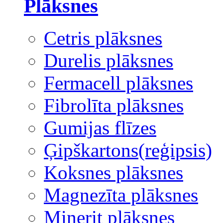
Plāksnes
Cetris plāksnes
Durelis plāksnes
Fermacell plāksnes
Fibrolīta plāksnes
Gumijas flīzes
Ģipškartons(reģipsis)
Koksnes plāksnes
Magnezīta plāksnes
Minerit plāksnes