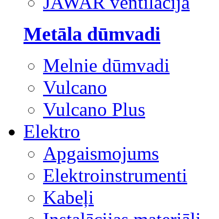
JAWAR ventilācija
Metāla dūmvadi
Melnie dūmvadi
Vulcano
Vulcano Plus
Elektro
Apgaismojums
Elektroinstrumenti
Kabeļi