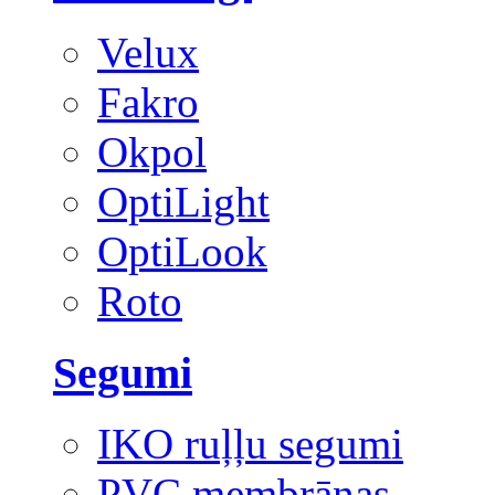
Velux
Fakro
Okpol
OptiLight
OptiLook
Roto
Segumi
IKO ruļļu segumi
PVC membrānas