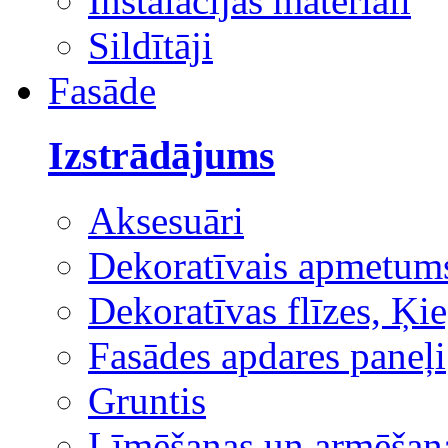
Instalācijas materiāli
Sildītāji
Fasāde
Izstrādājums
Aksesuāri
Dekoratīvais apmetum
Dekoratīvas flīzes, Ķie
Fasādes apdares paneļi
Gruntis
Līmēšanas un armēšana