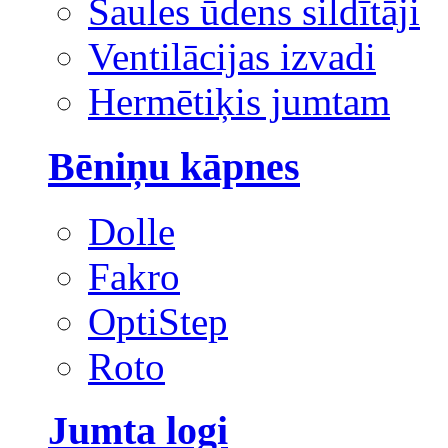
Saules ūdens sildītāji
Ventilācijas izvadi
Hermētiķis jumtam
Bēniņu kāpnes
Dolle
Fakro
OptiStep
Roto
Jumta logi