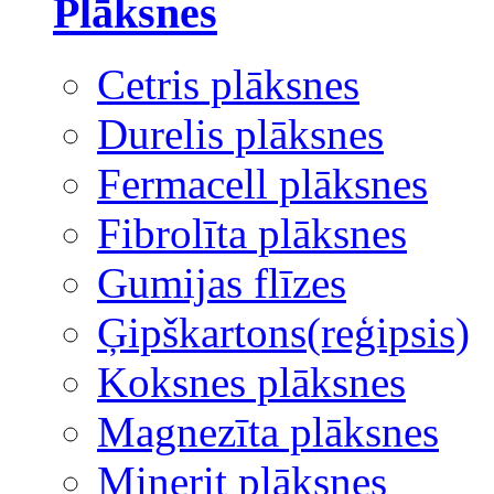
Plāksnes
Cetris plāksnes
Durelis plāksnes
Fermacell plāksnes
Fibrolīta plāksnes
Gumijas flīzes
Ģipškartons(reģipsis)
Koksnes plāksnes
Magnezīta plāksnes
Minerit plāksnes