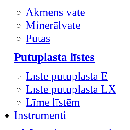
Akmens vate
Minerālvate
Putas
Putuplasta līstes
Līste putuplasta E
Līste putuplasta LX
Līme līstēm
Instrumenti