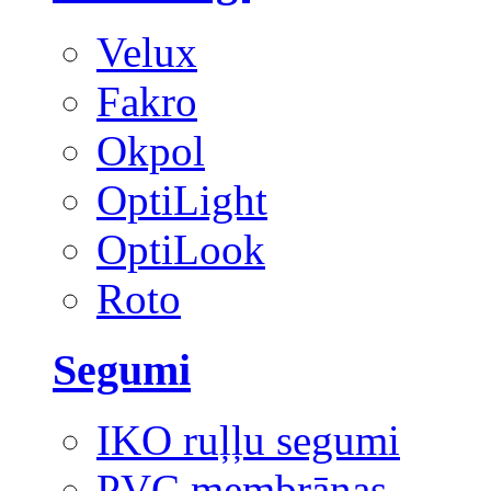
Velux
Fakro
Okpol
OptiLight
OptiLook
Roto
Segumi
IKO ruļļu segumi
PVC membrānas