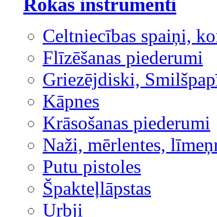
Rokas instrumenti
Celtniecības spaiņi, ko
Flīzēšanas piederumi
Griezējdiski, Smilšpap
Kāpnes
Krāsošanas piederumi
Naži, mērlentes, līmeņ
Putu pistoles
Špakteļlāpstas
Urbji