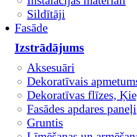
Instalācijas materiāli
Sildītāji
Fasāde
Izstrādājums
Aksesuāri
Dekoratīvais apmetum
Dekoratīvas flīzes, Ķie
Fasādes apdares paneļi
Gruntis
Līmēšanas un armēšana