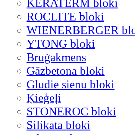
KERATERM bloki
ROCLITE bloki
WIENERBERGER blo
YTONG bloki
Bruģakmens
Gāzbetona bloki
Gludie sienu bloki
Ķieģeļi
STONEROC bloki
Silikāta bloki