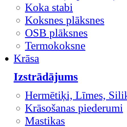
Koka stabi
Koksnes plāksnes
OSB plāksnes
Termokoksne
Krāsa
Izstrādājums
Hermētiķi, Līmes, Sili
Krāsošanas piederumi
Mastikas