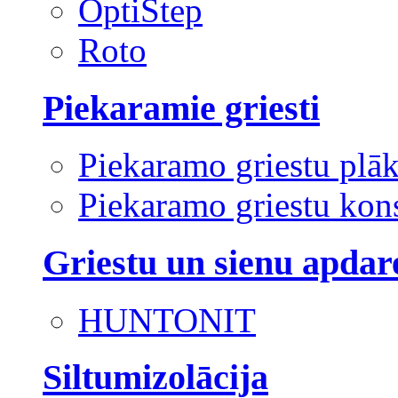
OptiStep
Roto
Piekaramie griesti
Piekaramo griestu plā
Piekaramo griestu kons
Griestu un sienu apdar
HUNTONIT
Siltumizolācija