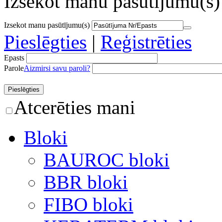
Izsekot manu pasūtījumu(s)
Izsekot manu pasūtījumu(s)
Pieslēgties
|
Reģistrēties
Epasts
Parole
Aizmirsi savu paroli?
Atcerēties mani
Bloki
BAUROC bloki
BBR bloki
FIBO bloki