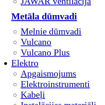
JAWAR ventilācija
Metāla dūmvadi
Melnie dūmvadi
Vulcano
Vulcano Plus
Elektro
Apgaismojums
Elektroinstrumenti
Kabeļi