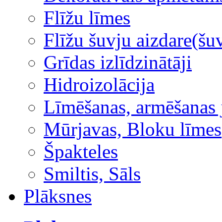
Flīžu līmes
Flīžu šuvju aizdare(šuv
Grīdas izlīdzinātāji
Hidroizolācija
Līmēšanas, armēšanas 
Mūrjavas, Bloku līmes
Špakteles
Smiltis, Sāls
Plāksnes