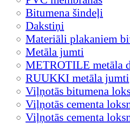
Bitumena šindeļi
Dakstiņi
Materiāli plakaniem b
Metāla jumti
METROTILE metāla d
RUUKKI metāla jumti
Viļņotās bitumena lok
Viļņotās cementa loks
Viļņotās cementa lok