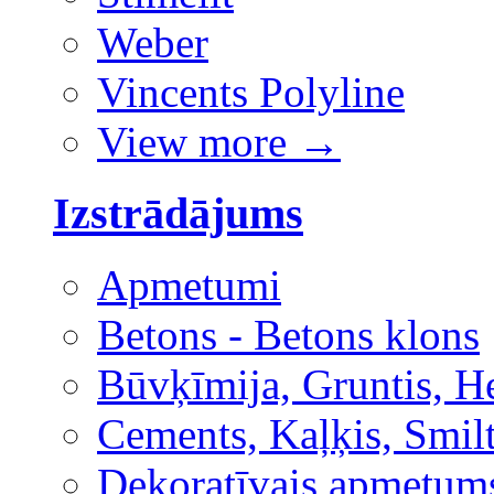
Weber
Vincents Polyline
View more
→
Izstrādājums
Apmetumi
Betons - Betons klons
Būvķīmija, Gruntis, H
Cements, Kaļķis, Smilt
Dekoratīvais apmetum