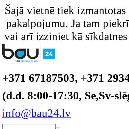
Šajā vietnē tiek izmantotas
pakalpojumu. Ja tam piekrīt
vai arī izziniet kā sīkdatnes
+371 67187503, +371 293
(d.d. 8:00-17:30, Se,Sv-slē
info@bau24.lv