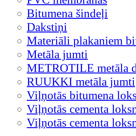
Bitumena šindeļi
Dakstiņi
Materiāli plakaniem b
Metāla jumti
METROTILE metāla d
RUUKKI metāla jumti
Viļņotās bitumena lok
Viļņotās cementa loks
Viļņotās cementa lok