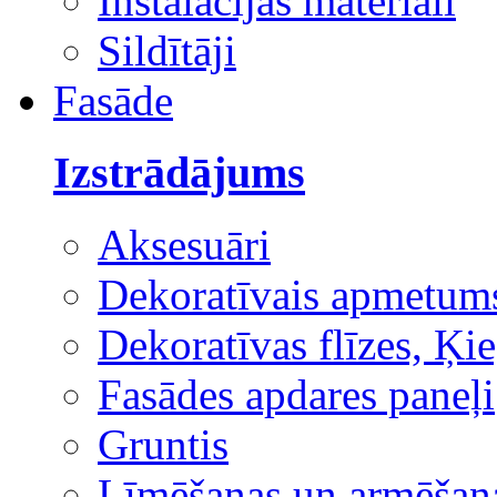
Instalācijas materiāli
Sildītāji
Fasāde
Izstrādājums
Aksesuāri
Dekoratīvais apmetum
Dekoratīvas flīzes, Ķie
Fasādes apdares paneļi
Gruntis
Līmēšanas un armēšana