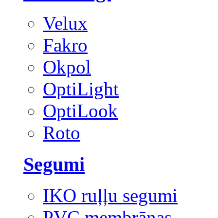
Velux
Fakro
Okpol
OptiLight
OptiLook
Roto
Segumi
IKO ruļļu segumi
PVC membrānas