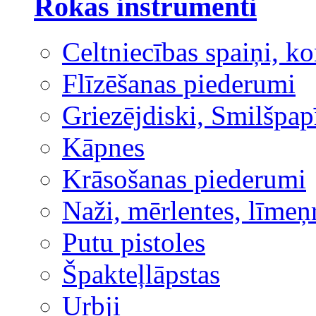
Rokas instrumenti
Celtniecības spaiņi, ko
Flīzēšanas piederumi
Griezējdiski, Smilšpap
Kāpnes
Krāsošanas piederumi
Naži, mērlentes, līmeņ
Putu pistoles
Špakteļlāpstas
Urbji