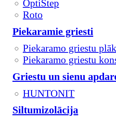
OptiStep
Roto
Piekaramie griesti
Piekaramo griestu plā
Piekaramo griestu kons
Griestu un sienu apdar
HUNTONIT
Siltumizolācija