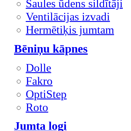
Saules ūdens sildītāji
Ventilācijas izvadi
Hermētiķis jumtam
Bēniņu kāpnes
Dolle
Fakro
OptiStep
Roto
Jumta logi