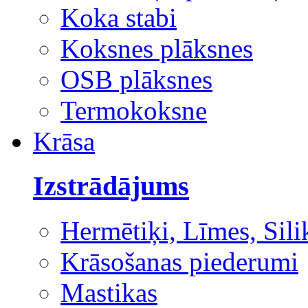
Koka stabi
Koksnes plāksnes
OSB plāksnes
Termokoksne
Krāsa
Izstrādājums
Hermētiķi, Līmes, Sili
Krāsošanas piederumi
Mastikas