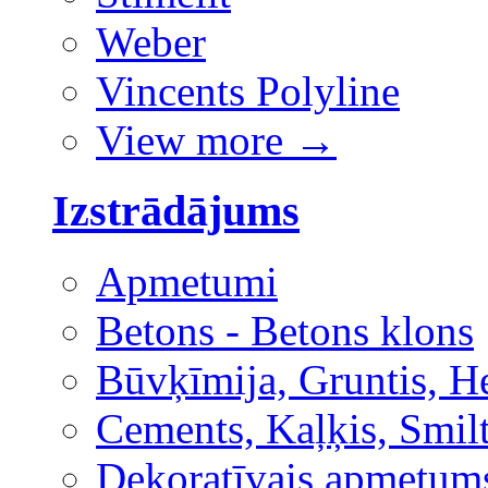
Weber
Vincents Polyline
View more
→
Izstrādājums
Apmetumi
Betons - Betons klons
Būvķīmija, Gruntis, H
Cements, Kaļķis, Smilt
Dekoratīvais apmetum