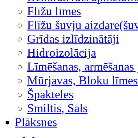
Flīžu līmes
Flīžu šuvju aizdare(šuv
Grīdas izlīdzinātāji
Hidroizolācija
Līmēšanas, armēšanas 
Mūrjavas, Bloku līmes
Špakteles
Smiltis, Sāls
Plāksnes