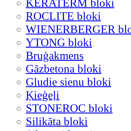
KERATERM bloki
ROCLITE bloki
WIENERBERGER blo
YTONG bloki
Bruģakmens
Gāzbetona bloki
Gludie sienu bloki
Ķieģeļi
STONEROC bloki
Silikāta bloki