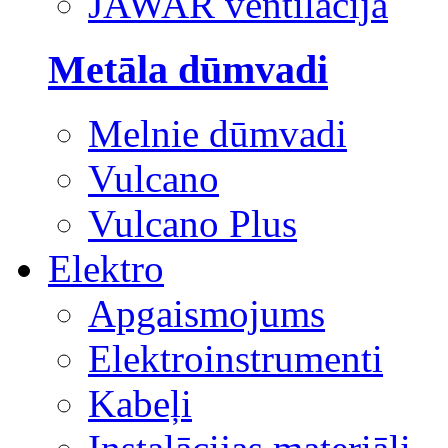
JAWAR ventilācija
Metāla dūmvadi
Melnie dūmvadi
Vulcano
Vulcano Plus
Elektro
Apgaismojums
Elektroinstrumenti
Kabeļi