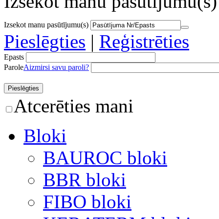
Izsekot manu pasūtījumu(s)
Izsekot manu pasūtījumu(s)
Pieslēgties
|
Reģistrēties
Epasts
Parole
Aizmirsi savu paroli?
Atcerēties mani
Bloki
BAUROC bloki
BBR bloki
FIBO bloki