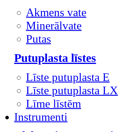
Akmens vate
Minerālvate
Putas
Putuplasta līstes
Līste putuplasta E
Līste putuplasta LX
Līme līstēm
Instrumenti