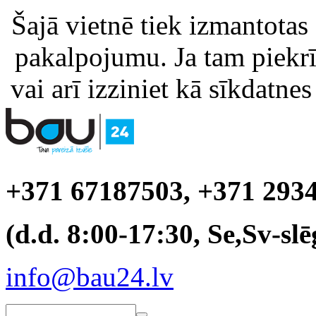
Šajā vietnē tiek izmantotas
pakalpojumu. Ja tam piekrīt
vai arī izziniet kā sīkdatnes
+371 67187503, +371 293
(d.d. 8:00-17:30, Se,Sv-slē
info@bau24.lv