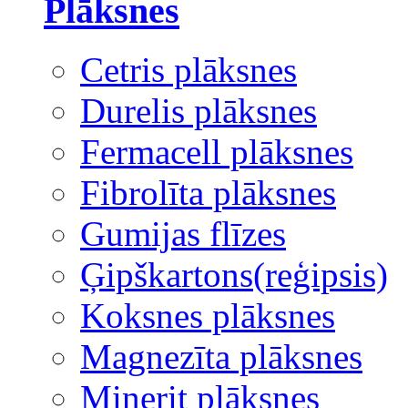
Plāksnes
Cetris plāksnes
Durelis plāksnes
Fermacell plāksnes
Fibrolīta plāksnes
Gumijas flīzes
Ģipškartons(reģipsis)
Koksnes plāksnes
Magnezīta plāksnes
Minerit plāksnes