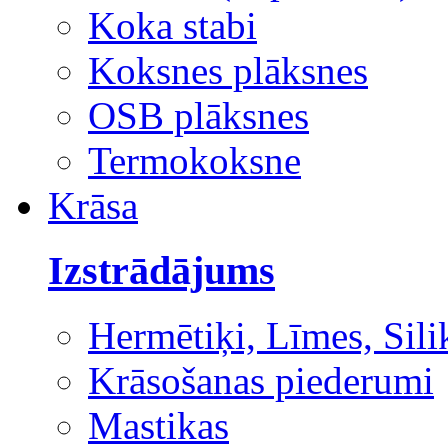
Koka stabi
Koksnes plāksnes
OSB plāksnes
Termokoksne
Krāsa
Izstrādājums
Hermētiķi, Līmes, Sili
Krāsošanas piederumi
Mastikas