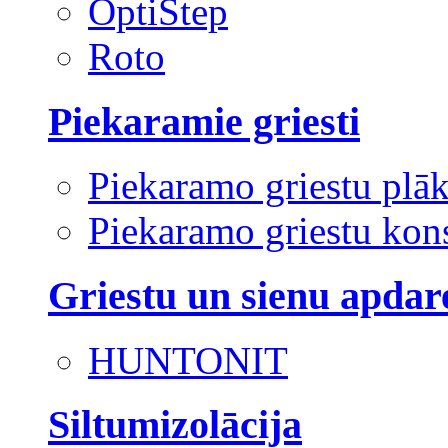
OptiStep
Roto
Piekaramie griesti
Piekaramo griestu plā
Piekaramo griestu kons
Griestu un sienu apdar
HUNTONIT
Siltumizolācija