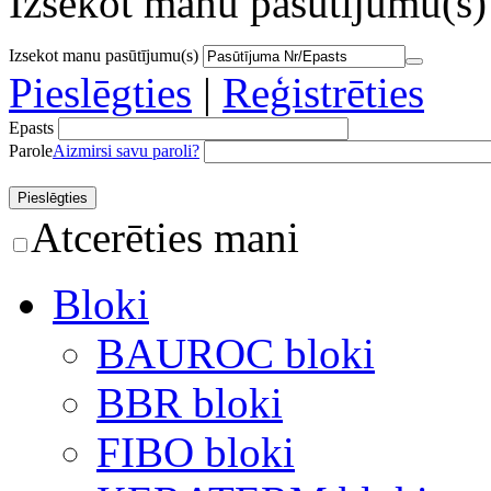
Izsekot manu pasūtījumu(s)
Izsekot manu pasūtījumu(s)
Pieslēgties
|
Reģistrēties
Epasts
Parole
Aizmirsi savu paroli?
Atcerēties mani
Bloki
BAUROC bloki
BBR bloki
FIBO bloki