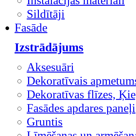
Instalācijas materiāli
Sildītāji
Fasāde
Izstrādājums
Aksesuāri
Dekoratīvais apmetum
Dekoratīvas flīzes, Ķie
Fasādes apdares paneļi
Gruntis
Līmēšanas un armēšana