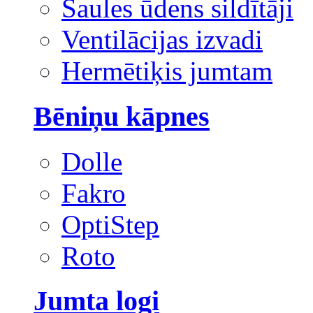
Saules ūdens sildītāji
Ventilācijas izvadi
Hermētiķis jumtam
Bēniņu kāpnes
Dolle
Fakro
OptiStep
Roto
Jumta logi