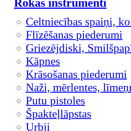
Rokas instrumenti
Celtniecības spaiņi, ko
Flīzēšanas piederumi
Griezējdiski, Smilšpap
Kāpnes
Krāsošanas piederumi
Naži, mērlentes, līmeņ
Putu pistoles
Špakteļlāpstas
Urbji