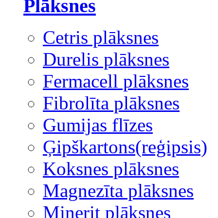
Plāksnes
Cetris plāksnes
Durelis plāksnes
Fermacell plāksnes
Fibrolīta plāksnes
Gumijas flīzes
Ģipškartons(reģipsis)
Koksnes plāksnes
Magnezīta plāksnes
Minerit plāksnes