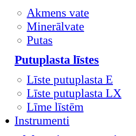
Akmens vate
Minerālvate
Putas
Putuplasta līstes
Līste putuplasta E
Līste putuplasta LX
Līme līstēm
Instrumenti