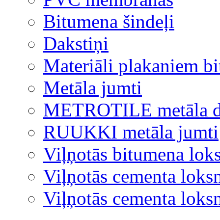
Bitumena šindeļi
Dakstiņi
Materiāli plakaniem b
Metāla jumti
METROTILE metāla d
RUUKKI metāla jumti
Viļņotās bitumena lok
Viļņotās cementa loks
Viļņotās cementa lok