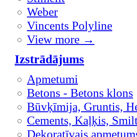
Weber
Vincents Polyline
View more
→
Izstrādājums
Apmetumi
Betons - Betons klons
Būvķīmija, Gruntis, H
Cements, Kaļķis, Smilt
Dekoratīvais apmetum