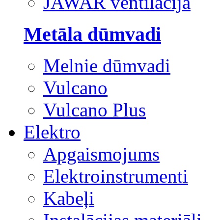
JAWAR ventilācija
Metāla dūmvadi
Melnie dūmvadi
Vulcano
Vulcano Plus
Elektro
Apgaismojums
Elektroinstrumenti
Kabeļi