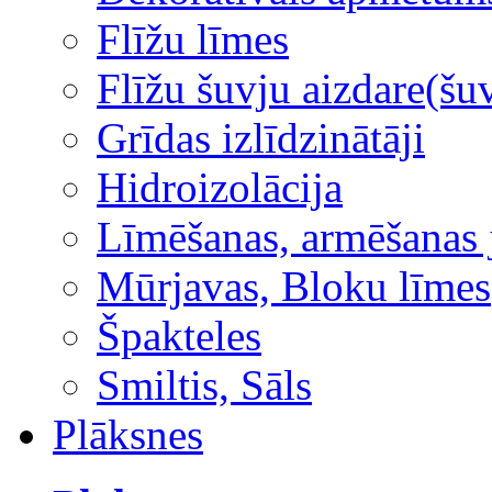
Flīžu līmes
Flīžu šuvju aizdare(šuv
Grīdas izlīdzinātāji
Hidroizolācija
Līmēšanas, armēšanas 
Mūrjavas, Bloku līmes
Špakteles
Smiltis, Sāls
Plāksnes