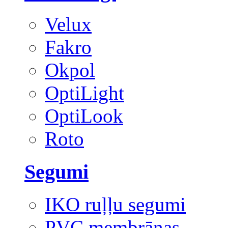
Velux
Fakro
Okpol
OptiLight
OptiLook
Roto
Segumi
IKO ruļļu segumi
PVC membrānas