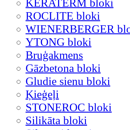
KERATERM bloki
ROCLITE bloki
WIENERBERGER blo
YTONG bloki
Bruģakmens
Gāzbetona bloki
Gludie sienu bloki
Ķieģeļi
STONEROC bloki
Silikāta bloki