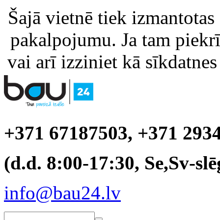
Šajā vietnē tiek izmantotas
pakalpojumu. Ja tam piekrīt
vai arī izziniet kā sīkdatnes
+371 67187503, +371 293
(d.d. 8:00-17:30, Se,Sv-slē
info@bau24.lv