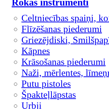
Rokas instrumenti
Celtniecības spaiņi, ko
Flīzēšanas piederumi
Griezējdiski, Smilšpap
Kāpnes
Krāsošanas piederumi
Naži, mērlentes, līmeņ
Putu pistoles
Špakteļlāpstas
Urbji