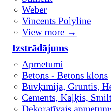
Weber
Vincents Polyline
View more
→
Izstrādājums
Apmetumi
Betons - Betons klons
Būvķīmija, Gruntis, H
Cements, Kaļķis, Smilt
Dekoratīvais apmetum