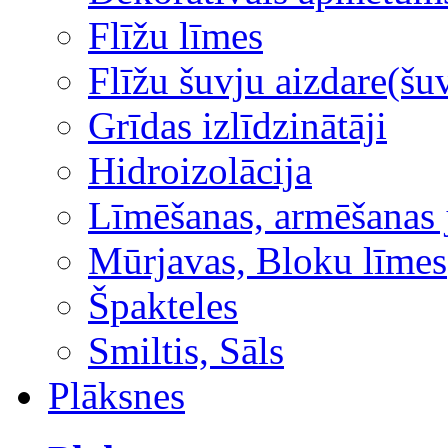
Flīžu līmes
Flīžu šuvju aizdare(šuv
Grīdas izlīdzinātāji
Hidroizolācija
Līmēšanas, armēšanas 
Mūrjavas, Bloku līmes
Špakteles
Smiltis, Sāls
Plāksnes