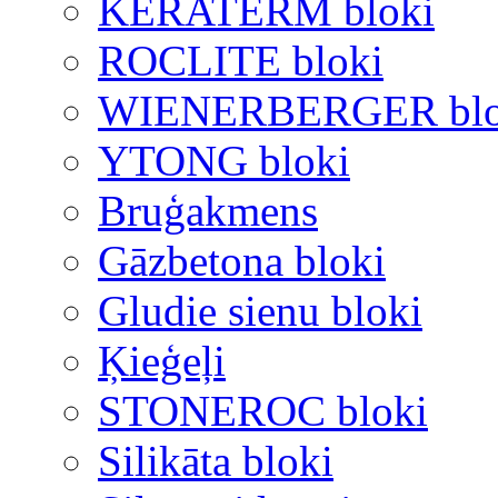
KERATERM bloki
ROCLITE bloki
WIENERBERGER blo
YTONG bloki
Bruģakmens
Gāzbetona bloki
Gludie sienu bloki
Ķieģeļi
STONEROC bloki
Silikāta bloki