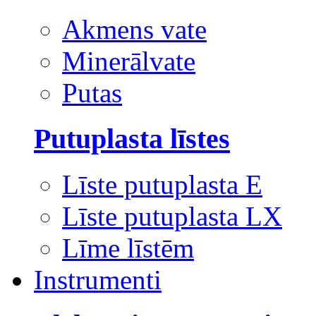
Akmens vate
Minerālvate
Putas
Putuplasta līstes
Līste putuplasta E
Līste putuplasta LX
Līme līstēm
Instrumenti