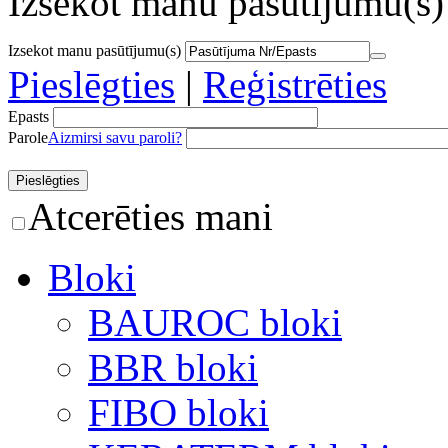
Izsekot manu pasūtījumu(s)
Izsekot manu pasūtījumu(s)
Pieslēgties
|
Reģistrēties
Epasts
Parole
Aizmirsi savu paroli?
Atcerēties mani
Bloki
BAUROC bloki
BBR bloki
FIBO bloki