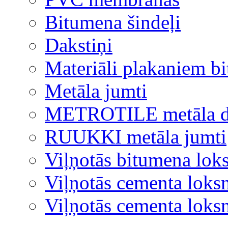
Bitumena šindeļi
Dakstiņi
Materiāli plakaniem b
Metāla jumti
METROTILE metāla d
RUUKKI metāla jumti
Viļņotās bitumena lok
Viļņotās cementa loks
Viļņotās cementa lok