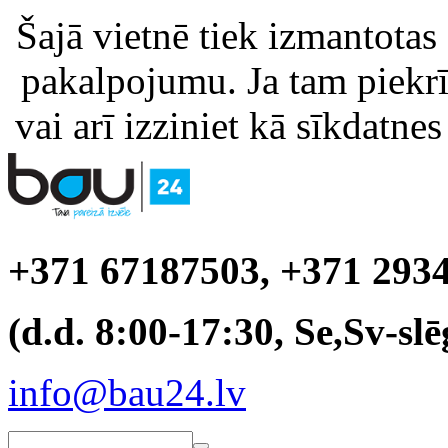
Šajā vietnē tiek izmantotas
pakalpojumu. Ja tam piekrīt
vai arī izziniet kā sīkdatnes
+371 67187503, +371 293
(d.d. 8:00-17:30, Se,Sv-slē
info@bau24.lv