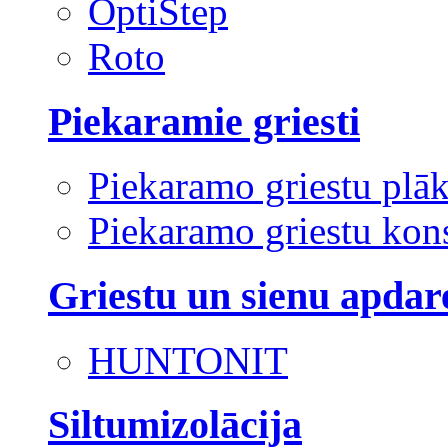
OptiStep
Roto
Piekaramie griesti
Piekaramo griestu plā
Piekaramo griestu kons
Griestu un sienu apdar
HUNTONIT
Siltumizolācija