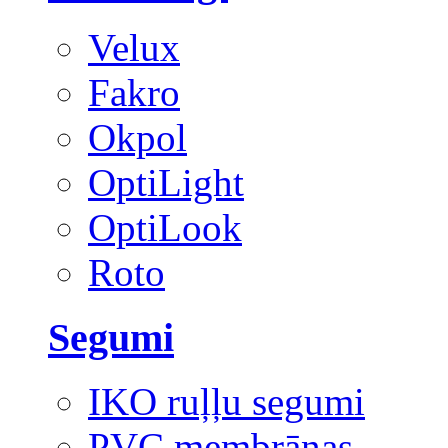
Velux
Fakro
Okpol
OptiLight
OptiLook
Roto
Segumi
IKO ruļļu segumi
PVC membrānas