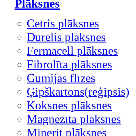
Plāksnes
Cetris plāksnes
Durelis plāksnes
Fermacell plāksnes
Fibrolīta plāksnes
Gumijas flīzes
Ģipškartons(reģipsis)
Koksnes plāksnes
Magnezīta plāksnes
Minerit plāksnes