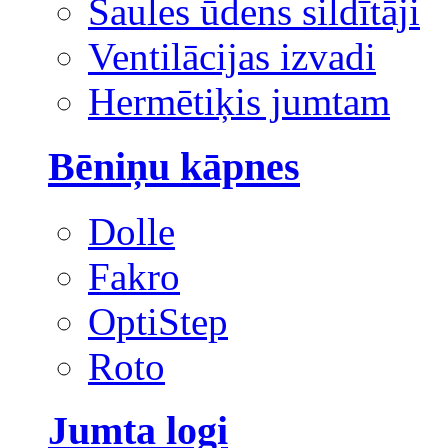
Saules ūdens sildītāji
Ventilācijas izvadi
Hermētiķis jumtam
Bēniņu kāpnes
Dolle
Fakro
OptiStep
Roto
Jumta logi