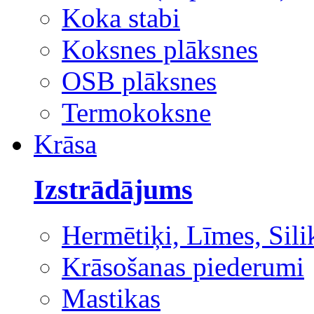
Koka stabi
Koksnes plāksnes
OSB plāksnes
Termokoksne
Krāsa
Izstrādājums
Hermētiķi, Līmes, Sili
Krāsošanas piederumi
Mastikas