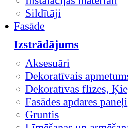
Instalācijas materiāli
Sildītāji
Fasāde
Izstrādājums
Aksesuāri
Dekoratīvais apmetum
Dekoratīvas flīzes, Ķie
Fasādes apdares paneļi
Gruntis
Līmēšanas un armēšana