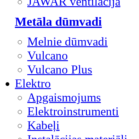
JAWAR ventilācija
Metāla dūmvadi
Melnie dūmvadi
Vulcano
Vulcano Plus
Elektro
Apgaismojums
Elektroinstrumenti
Kabeļi