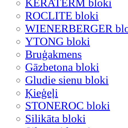
KERATERM bloki
ROCLITE bloki
WIENERBERGER blo
YTONG bloki
Bruģakmens
Gāzbetona bloki
Gludie sienu bloki
Ķieģeļi
STONEROC bloki
Silikāta bloki