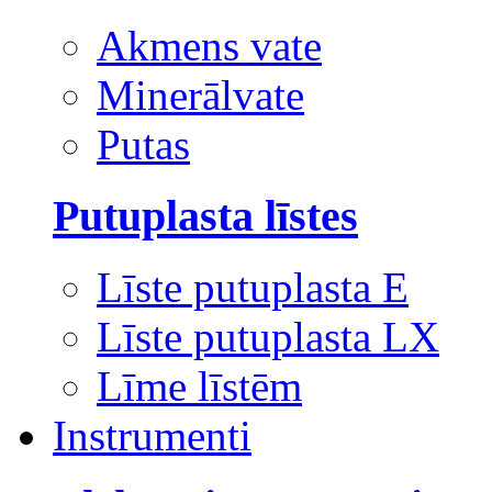
Akmens vate
Minerālvate
Putas
Putuplasta līstes
Līste putuplasta E
Līste putuplasta LX
Līme līstēm
Instrumenti