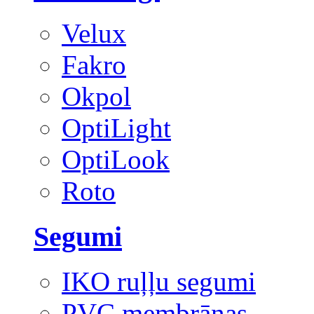
Velux
Fakro
Okpol
OptiLight
OptiLook
Roto
Segumi
IKO ruļļu segumi
PVC membrānas