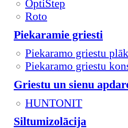
OptiStep
Roto
Piekaramie griesti
Piekaramo griestu plā
Piekaramo griestu kons
Griestu un sienu apdar
HUNTONIT
Siltumizolācija