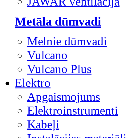
JAWAR ventilācija
Metāla dūmvadi
Melnie dūmvadi
Vulcano
Vulcano Plus
Elektro
Apgaismojums
Elektroinstrumenti
Kabeļi