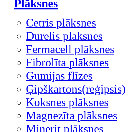
Plāksnes
Cetris plāksnes
Durelis plāksnes
Fermacell plāksnes
Fibrolīta plāksnes
Gumijas flīzes
Ģipškartons(reģipsis)
Koksnes plāksnes
Magnezīta plāksnes
Minerit plāksnes