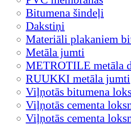
Bitumena šindeļi
Dakstiņi
Materiāli plakaniem b
Metāla jumti
METROTILE metāla d
RUUKKI metāla jumti
Viļņotās bitumena lok
Viļņotās cementa loks
Viļņotās cementa lok