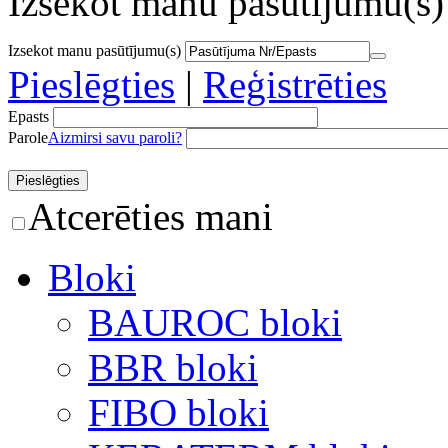
Izsekot manu pasūtījumu(s)
Izsekot manu pasūtījumu(s)
Pieslēgties
|
Reģistrēties
Epasts
Parole
Aizmirsi savu paroli?
Atcerēties mani
Bloki
BAUROC bloki
BBR bloki
FIBO bloki