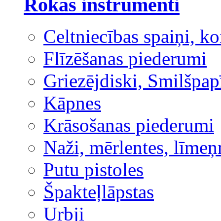
Rokas instrumenti
Celtniecības spaiņi, ko
Flīzēšanas piederumi
Griezējdiski, Smilšpap
Kāpnes
Krāsošanas piederumi
Naži, mērlentes, līmeņ
Putu pistoles
Špakteļlāpstas
Urbji