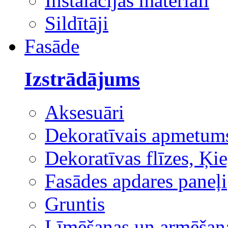
Instalācijas materiāli
Sildītāji
Fasāde
Izstrādājums
Aksesuāri
Dekoratīvais apmetum
Dekoratīvas flīzes, Ķie
Fasādes apdares paneļi
Gruntis
Līmēšanas un armēšana