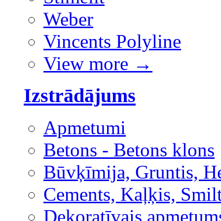
Weber
Vincents Polyline
View more
→
Izstrādājums
Apmetumi
Betons - Betons klons
Būvķīmija, Gruntis, H
Cements, Kaļķis, Smilt
Dekoratīvais apmetum