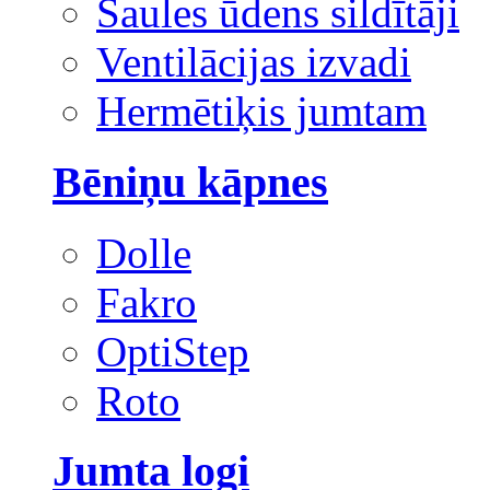
Saules ūdens sildītāji
Ventilācijas izvadi
Hermētiķis jumtam
Bēniņu kāpnes
Dolle
Fakro
OptiStep
Roto
Jumta logi