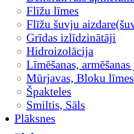
Flīžu līmes
Flīžu šuvju aizdare(šuv
Grīdas izlīdzinātāji
Hidroizolācija
Līmēšanas, armēšanas 
Mūrjavas, Bloku līmes
Špakteles
Smiltis, Sāls
Plāksnes