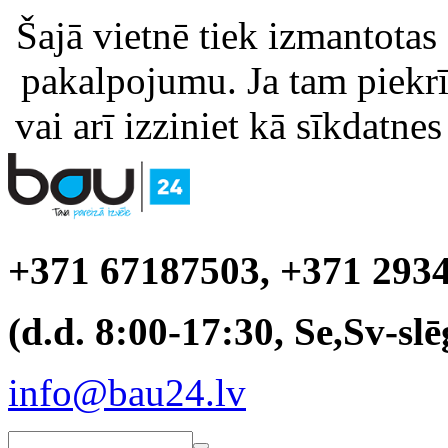
Šajā vietnē tiek izmantotas
pakalpojumu. Ja tam piekrīt
vai arī izziniet kā sīkdatnes
+371 67187503, +371 293
(d.d. 8:00-17:30, Se,Sv-slē
info@bau24.lv