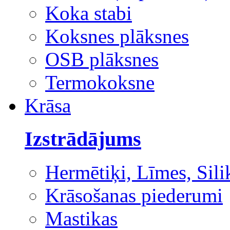
Koka stabi
Koksnes plāksnes
OSB plāksnes
Termokoksne
Krāsa
Izstrādājums
Hermētiķi, Līmes, Sili
Krāsošanas piederumi
Mastikas