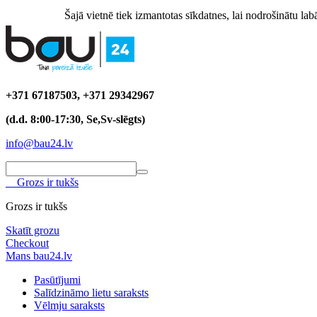
Šajā vietnē tiek izmantotas sīkdatnes, lai nodrošinātu labā
+371 67187503, +371 29342967
(d.d. 8:00-17:30, Se,Sv-slēgts)
info@bau24.lv
Grozs ir tukšs
Grozs ir tukšs
Skatīt grozu
Checkout
Mans bau24.lv
Pasūtījumi
Salīdzināmo lietu saraksts
Vēlmju saraksts