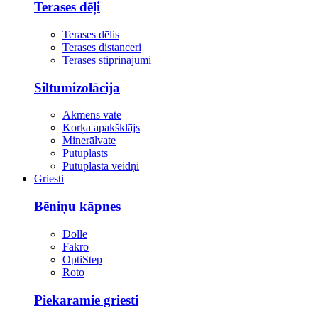
Terases dēļi
Terases dēlis
Terases distanceri
Terases stiprinājumi
Siltumizolācija
Akmens vate
Korķa apakšklājs
Minerālvate
Putuplasts
Putuplasta veidņi
Griesti
Bēniņu kāpnes
Dolle
Fakro
OptiStep
Roto
Piekaramie griesti