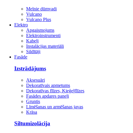
Melnie dūmvadi
Vulcano
Vulcano Plus
Elektro
Apgaismojums
Elektroinstrumenti
Kabeļi
Instalācijas materiāli
Sildītāji
Fasāde
Izstrādājums
Aksesuāri
Dekoratīvais apmetums
Dekoratīvas flīzes, Ķieģeļflīzes
Fasādes apdares paneļi
Gruntis
Līmēšanas un armēšanas javas
Krāsa
Siltumizolācija