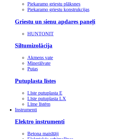
Piekaramo griestu plāksnes
Piekaramo griestu konstrukcijas
Griestu un sienu apdares paneļi
HUNTONIT
Siltumizolācija
Akmens vate
Minerālvate
Putas
Putuplasta līstes
Līste putuplasta E
Līste putuplasta LX
Līme līstēm
Instrumenti
Elektro instrumenti
Betona maisītāji