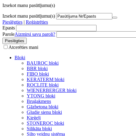
Izsekot manu pasūtījumu(s)
Izsekot manu pasūtījumu(s)
Pieslēgties
|
Reģistrēties
Epasts
Parole
Aizmirsi savu paroli?
Atcerēties mani
Bloki
BAUROC bloki
BBR bloki
FIBO bloki
KERATERM bloki
ROCLITE bloki
WIENERBERGER bloki
YTONG bloki
Bruģakmens
Gāzbetona bloki
Gludie sienu bloki
Ķieģeļi
STONEROC bloki
Silikāta bloki
Silto veidņu sistēma