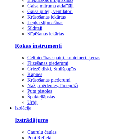
Elektriskās urbjmašīnas
Gaisa mitruma atdalītāji
Gaisa pūtēji, ventilatori
Krāsošanas iekārtas
Leņķa slīpmašīnas
Sildītāji
Slīpēšanas iekārtas
Rokas instrumenti
Celtniecības spaiņi, konteineri, ķerras
Flīzēšanas piederumi
Griezējdiski, Smilšpapīrs
Kāpnes
Krāsošanas piederumi
Naži, mērlentes, līmeņrāži
Putu pistoles
Špakteļlāpstas
Urbji
Izolācija
Izstrādājums
Cauruļu čaulas
Pepi Reflekt