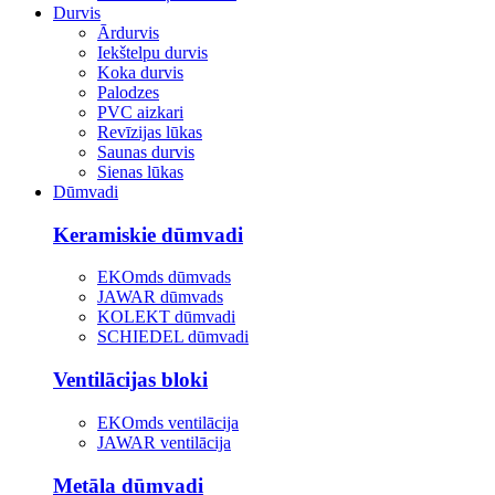
Durvis
Ārdurvis
Iekštelpu durvis
Koka durvis
Palodzes
PVC aizkari
Revīzijas lūkas
Saunas durvis
Sienas lūkas
Dūmvadi
Keramiskie dūmvadi
EKOmds dūmvads
JAWAR dūmvads
KOLEKT dūmvadi
SCHIEDEL dūmvadi
Ventilācijas bloki
EKOmds ventilācija
JAWAR ventilācija
Metāla dūmvadi