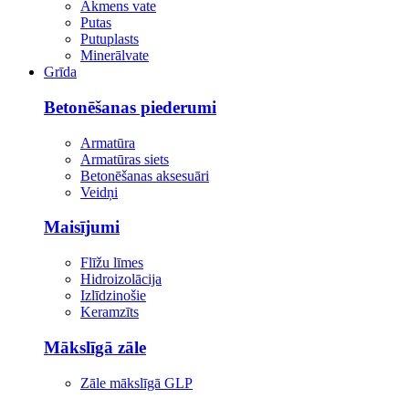
Akmens vate
Putas
Putuplasts
Minerālvate
Grīda
Betonēšanas piederumi
Armatūra
Armatūras siets
Betonēšanas aksesuāri
Veidņi
Maisījumi
Flīžu līmes
Hidroizolācija
Izlīdzinošie
Keramzīts
Mākslīgā zāle
Zāle mākslīgā GLP