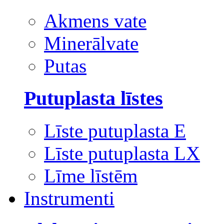
Akmens vate
Minerālvate
Putas
Putuplasta līstes
Līste putuplasta E
Līste putuplasta LX
Līme līstēm
Instrumenti