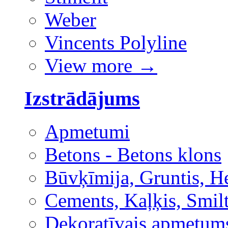
Weber
Vincents Polyline
View more
→
Izstrādājums
Apmetumi
Betons - Betons klons
Būvķīmija, Gruntis, H
Cements, Kaļķis, Smilt
Dekoratīvais apmetum