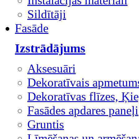
Instalācijas materiāli
Sildītāji
Fasāde
Izstrādājums
Aksesuāri
Dekoratīvais apmetum
Dekoratīvas flīzes, Ķie
Fasādes apdares paneļi
Gruntis
Līmēšanas un armēšana