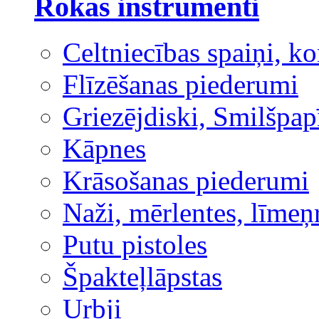
Rokas instrumenti
Celtniecības spaiņi, ko
Flīzēšanas piederumi
Griezējdiski, Smilšpap
Kāpnes
Krāsošanas piederumi
Naži, mērlentes, līmeņ
Putu pistoles
Špakteļlāpstas
Urbji