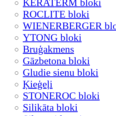
KERATERM bloki
ROCLITE bloki
WIENERBERGER blo
YTONG bloki
Bruģakmens
Gāzbetona bloki
Gludie sienu bloki
Ķieģeļi
STONEROC bloki
Silikāta bloki