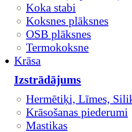
Koka stabi
Koksnes plāksnes
OSB plāksnes
Termokoksne
Krāsa
Izstrādājums
Hermētiķi, Līmes, Sili
Krāsošanas piederumi
Mastikas