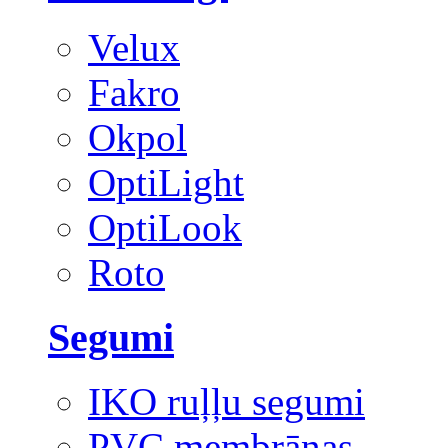
Velux
Fakro
Okpol
OptiLight
OptiLook
Roto
Segumi
IKO ruļļu segumi
PVC membrānas