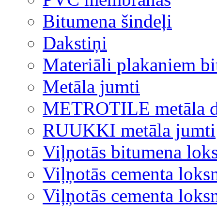
Bitumena šindeļi
Dakstiņi
Materiāli plakaniem b
Metāla jumti
METROTILE metāla d
RUUKKI metāla jumti
Viļņotās bitumena lok
Viļņotās cementa loks
Viļņotās cementa lok