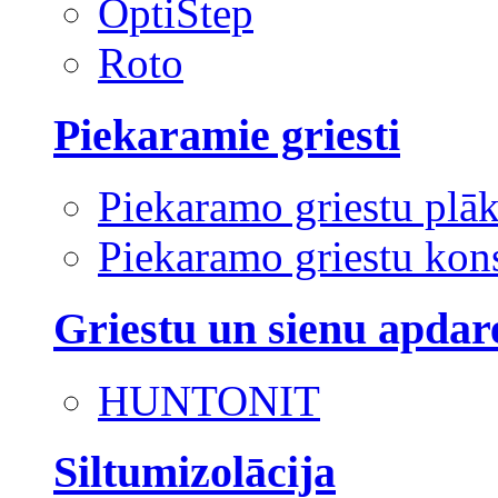
OptiStep
Roto
Piekaramie griesti
Piekaramo griestu plā
Piekaramo griestu kons
Griestu un sienu apdar
HUNTONIT
Siltumizolācija