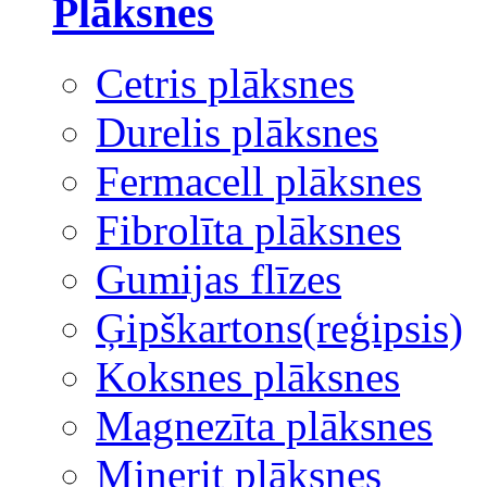
Plāksnes
Cetris plāksnes
Durelis plāksnes
Fermacell plāksnes
Fibrolīta plāksnes
Gumijas flīzes
Ģipškartons(reģipsis)
Koksnes plāksnes
Magnezīta plāksnes
Minerit plāksnes