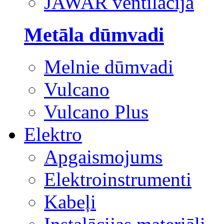
JAWAR ventilācija
Metāla dūmvadi
Melnie dūmvadi
Vulcano
Vulcano Plus
Elektro
Apgaismojums
Elektroinstrumenti
Kabeļi