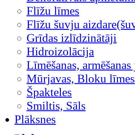
Flīžu līmes
Flīžu šuvju aizdare(šuv
Grīdas izlīdzinātāji
Hidroizolācija
Līmēšanas, armēšanas 
Mūrjavas, Bloku līmes
Špakteles
Smiltis, Sāls
Plāksnes