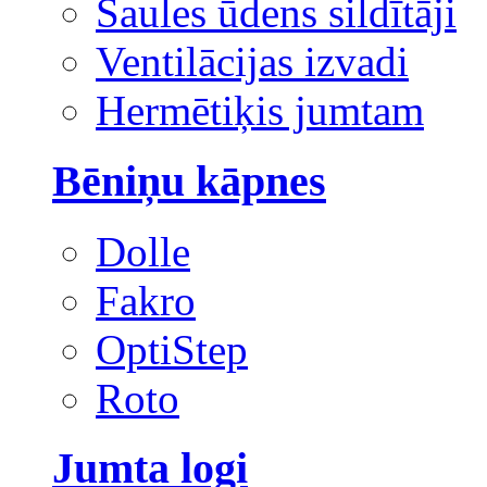
Saules ūdens sildītāji
Ventilācijas izvadi
Hermētiķis jumtam
Bēniņu kāpnes
Dolle
Fakro
OptiStep
Roto
Jumta logi