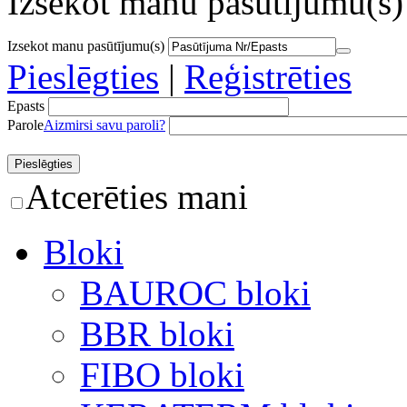
Izsekot manu pasūtījumu(s)
Izsekot manu pasūtījumu(s)
Pieslēgties
|
Reģistrēties
Epasts
Parole
Aizmirsi savu paroli?
Atcerēties mani
Bloki
BAUROC bloki
BBR bloki
FIBO bloki