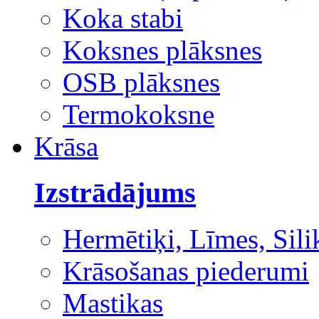
Koka stabi
Koksnes plāksnes
OSB plāksnes
Termokoksne
Krāsa
Izstrādājums
Hermētiķi, Līmes, Sili
Krāsošanas piederumi
Mastikas