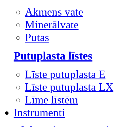
Akmens vate
Minerālvate
Putas
Putuplasta līstes
Līste putuplasta E
Līste putuplasta LX
Līme līstēm
Instrumenti