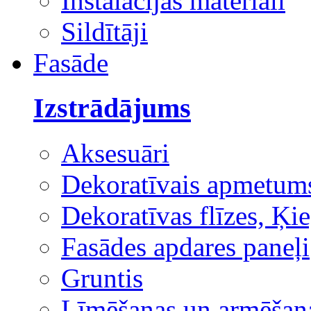
Instalācijas materiāli
Sildītāji
Fasāde
Izstrādājums
Aksesuāri
Dekoratīvais apmetum
Dekoratīvas flīzes, Ķie
Fasādes apdares paneļi
Gruntis
Līmēšanas un armēšana