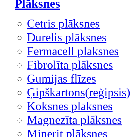
Plāksnes
Cetris plāksnes
Durelis plāksnes
Fermacell plāksnes
Fibrolīta plāksnes
Gumijas flīzes
Ģipškartons(reģipsis)
Koksnes plāksnes
Magnezīta plāksnes
Minerit plāksnes