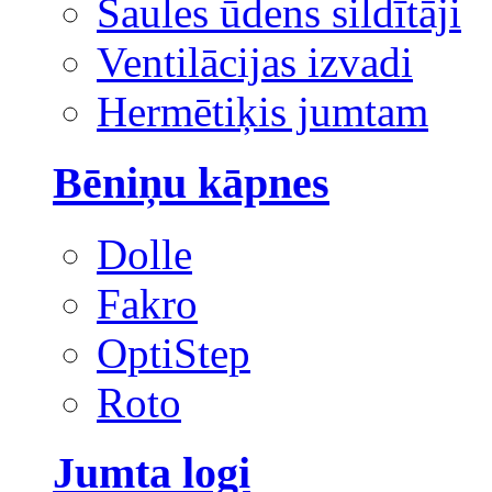
Saules ūdens sildītāji
Ventilācijas izvadi
Hermētiķis jumtam
Bēniņu kāpnes
Dolle
Fakro
OptiStep
Roto
Jumta logi