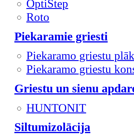
OptiStep
Roto
Piekaramie griesti
Piekaramo griestu plā
Piekaramo griestu kons
Griestu un sienu apdar
HUNTONIT
Siltumizolācija