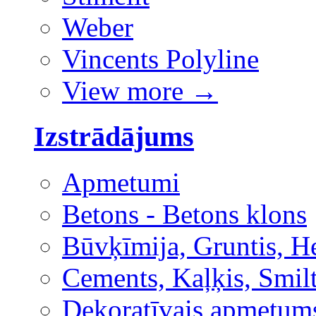
Weber
Vincents Polyline
View more
→
Izstrādājums
Apmetumi
Betons - Betons klons
Būvķīmija, Gruntis, H
Cements, Kaļķis, Smilt
Dekoratīvais apmetum