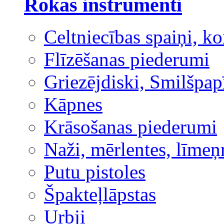
Rokas instrumenti
Celtniecības spaiņi, ko
Flīzēšanas piederumi
Griezējdiski, Smilšpap
Kāpnes
Krāsošanas piederumi
Naži, mērlentes, līmeņ
Putu pistoles
Špakteļlāpstas
Urbji