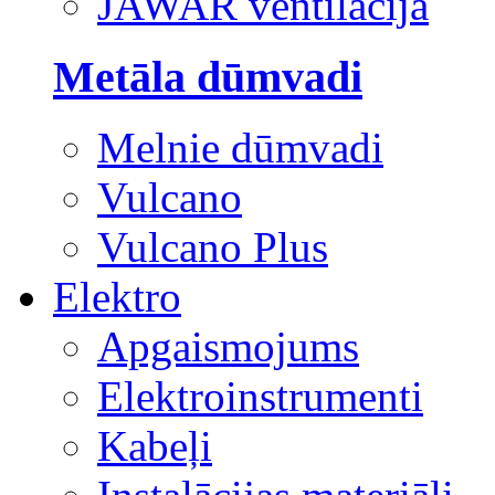
JAWAR ventilācija
Metāla dūmvadi
Melnie dūmvadi
Vulcano
Vulcano Plus
Elektro
Apgaismojums
Elektroinstrumenti
Kabeļi