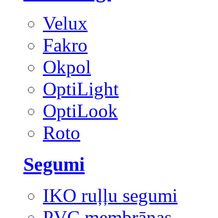
Velux
Fakro
Okpol
OptiLight
OptiLook
Roto
Segumi
IKO ruļļu segumi
PVC membrānas