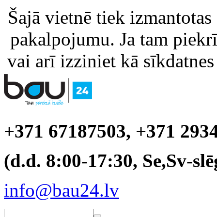
Šajā vietnē tiek izmantotas
pakalpojumu. Ja tam piekrīt
vai arī izziniet kā sīkdatnes
+371 67187503, +371 293
(d.d. 8:00-17:30, Se,Sv-slē
info@bau24.lv