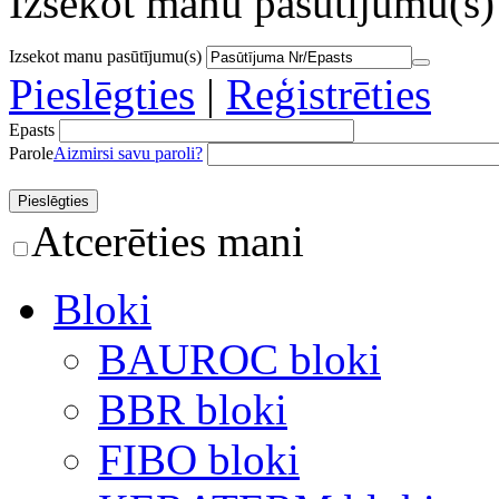
Izsekot manu pasūtījumu(s)
Izsekot manu pasūtījumu(s)
Pieslēgties
|
Reģistrēties
Epasts
Parole
Aizmirsi savu paroli?
Atcerēties mani
Bloki
BAUROC bloki
BBR bloki
FIBO bloki