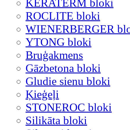
KERATERM bloki
ROCLITE bloki
WIENERBERGER blo
YTONG bloki
Bruģakmens
Gāzbetona bloki
Gludie sienu bloki
Ķieģeļi
STONEROC bloki
Silikāta bloki