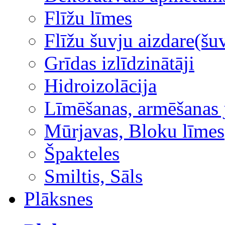
Flīžu līmes
Flīžu šuvju aizdare(šuv
Grīdas izlīdzinātāji
Hidroizolācija
Līmēšanas, armēšanas 
Mūrjavas, Bloku līmes
Špakteles
Smiltis, Sāls
Plāksnes