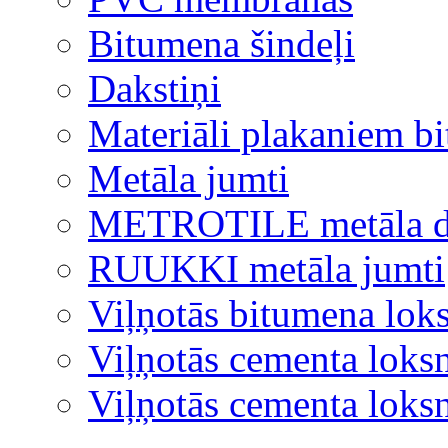
Bitumena šindeļi
Dakstiņi
Materiāli plakaniem b
Metāla jumti
METROTILE metāla d
RUUKKI metāla jumti
Viļņotās bitumena lok
Viļņotās cementa loks
Viļņotās cementa lok