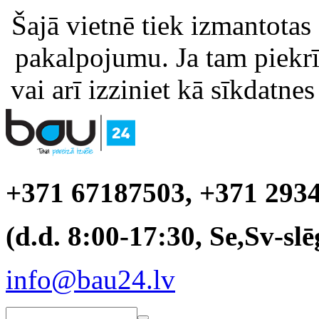
Šajā vietnē tiek izmantotas
pakalpojumu. Ja tam piekrīt
vai arī izziniet kā sīkdatnes
+371 67187503, +371 293
(d.d. 8:00-17:30, Se,Sv-slē
info@bau24.lv