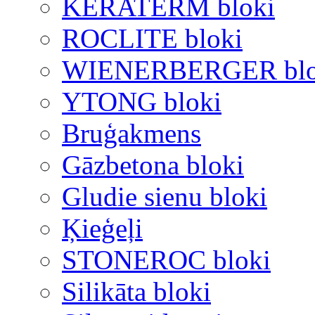
KERATERM bloki
ROCLITE bloki
WIENERBERGER blo
YTONG bloki
Bruģakmens
Gāzbetona bloki
Gludie sienu bloki
Ķieģeļi
STONEROC bloki
Silikāta bloki