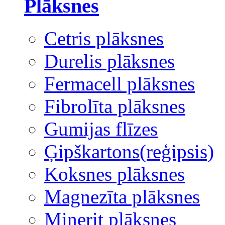
Plāksnes
Cetris plāksnes
Durelis plāksnes
Fermacell plāksnes
Fibrolīta plāksnes
Gumijas flīzes
Ģipškartons(reģipsis)
Koksnes plāksnes
Magnezīta plāksnes
Minerit plāksnes