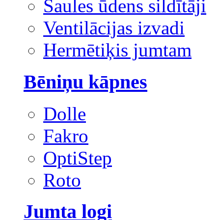
Saules ūdens sildītāji
Ventilācijas izvadi
Hermētiķis jumtam
Bēniņu kāpnes
Dolle
Fakro
OptiStep
Roto
Jumta logi