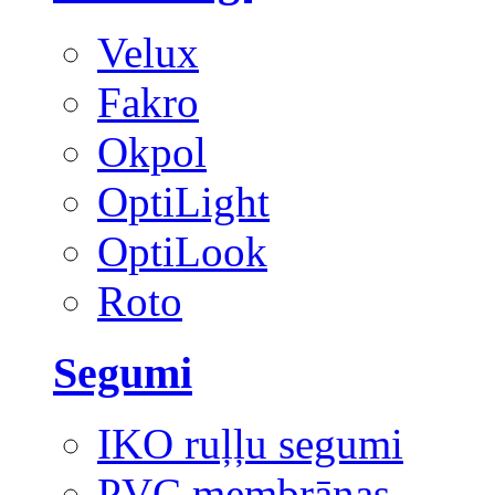
Velux
Fakro
Okpol
OptiLight
OptiLook
Roto
Segumi
IKO ruļļu segumi
PVC membrānas