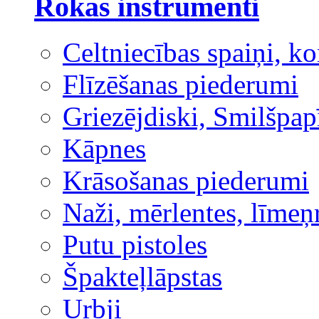
Rokas instrumenti
Celtniecības spaiņi, ko
Flīzēšanas piederumi
Griezējdiski, Smilšpap
Kāpnes
Krāsošanas piederumi
Naži, mērlentes, līmeņ
Putu pistoles
Špakteļlāpstas
Urbji