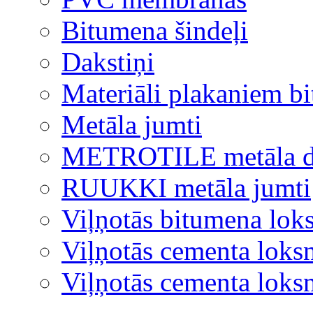
Bitumena šindeļi
Dakstiņi
Materiāli plakaniem b
Metāla jumti
METROTILE metāla d
RUUKKI metāla jumti
Viļņotās bitumena lok
Viļņotās cementa loks
Viļņotās cementa lok