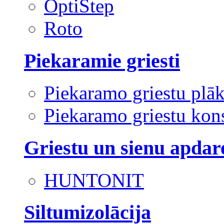
OptiStep
Roto
Piekaramie griesti
Piekaramo griestu plā
Piekaramo griestu kons
Griestu un sienu apdar
HUNTONIT
Siltumizolācija