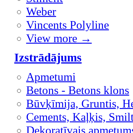
Weber
Vincents Polyline
View more
→
Izstrādājums
Apmetumi
Betons - Betons klons
Būvķīmija, Gruntis, H
Cements, Kaļķis, Smilt
Dekoratīvais apmetum