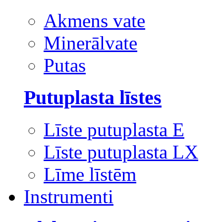
Akmens vate
Minerālvate
Putas
Putuplasta līstes
Līste putuplasta E
Līste putuplasta LX
Līme līstēm
Instrumenti