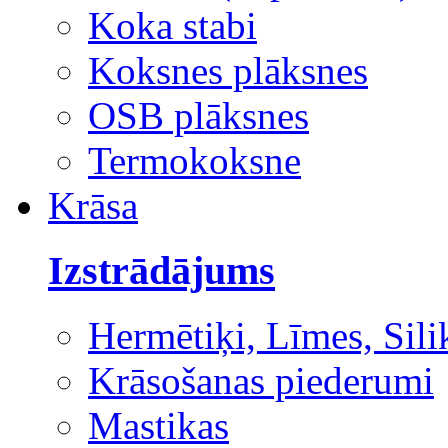
Koka stabi
Koksnes plāksnes
OSB plāksnes
Termokoksne
Krāsa
Izstrādājums
Hermētiķi, Līmes, Sili
Krāsošanas piederumi
Mastikas