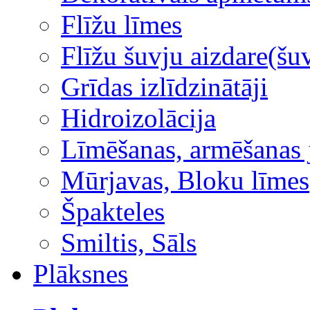
Flīžu līmes
Flīžu šuvju aizdare(šuv
Grīdas izlīdzinātāji
Hidroizolācija
Līmēšanas, armēšanas 
Mūrjavas, Bloku līmes
Špakteles
Smiltis, Sāls
Plāksnes