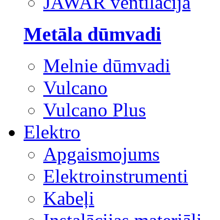
JAWAR ventilācija
Metāla dūmvadi
Melnie dūmvadi
Vulcano
Vulcano Plus
Elektro
Apgaismojums
Elektroinstrumenti
Kabeļi