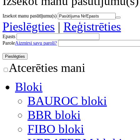
Izsekot manu pasūtījumu(s)
Izsekot manu pasūtījumu(s)
Pieslēgties
|
Reģistrēties
Epasts
Parole
Aizmirsi savu paroli?
Atcerēties mani
Bloki
BAUROC bloki
BBR bloki
FIBO bloki