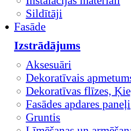
Instalācijas materiāli
Sildītāji
Fasāde
Izstrādājums
Aksesuāri
Dekoratīvais apmetum
Dekoratīvas flīzes, Ķie
Fasādes apdares paneļi
Gruntis
Līmēšanas un armēšana