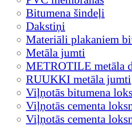
Bitumena šindeļi
Dakstiņi
Materiāli plakaniem b
Metāla jumti
METROTILE metāla d
RUUKKI metāla jumti
Viļņotās bitumena lok
Viļņotās cementa loks
Viļņotās cementa lok