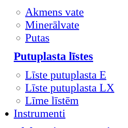
Akmens vate
Minerālvate
Putas
Putuplasta līstes
Līste putuplasta E
Līste putuplasta LX
Līme līstēm
Instrumenti