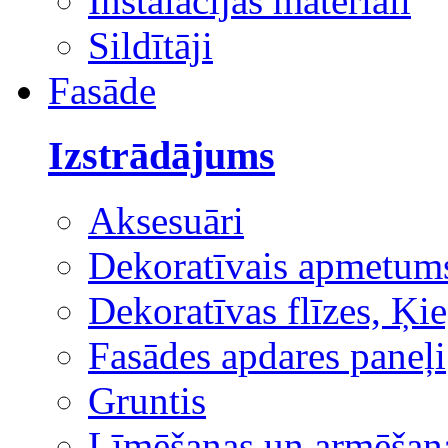
Instalācijas materiāli
Sildītāji
Fasāde
Izstrādājums
Aksesuāri
Dekoratīvais apmetum
Dekoratīvas flīzes, Ķie
Fasādes apdares paneļi
Gruntis
Līmēšanas un armēšana