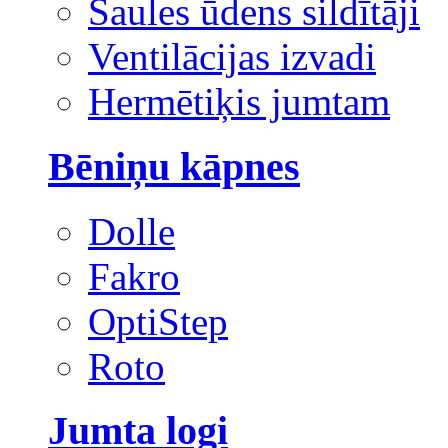
Saules ūdens sildītāji
Ventilācijas izvadi
Hermētiķis jumtam
Bēniņu kāpnes
Dolle
Fakro
OptiStep
Roto
Jumta logi