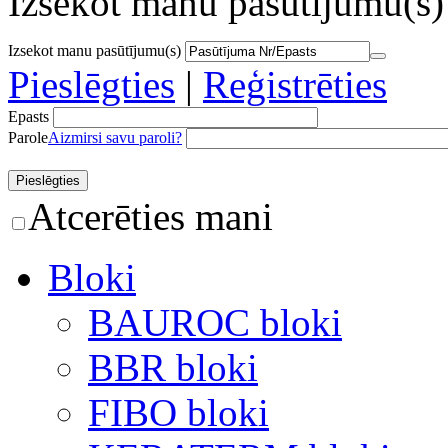
Izsekot manu pasūtījumu(s)
Izsekot manu pasūtījumu(s)
Pieslēgties
|
Reģistrēties
Epasts
Parole
Aizmirsi savu paroli?
Atcerēties mani
Bloki
BAUROC bloki
BBR bloki
FIBO bloki