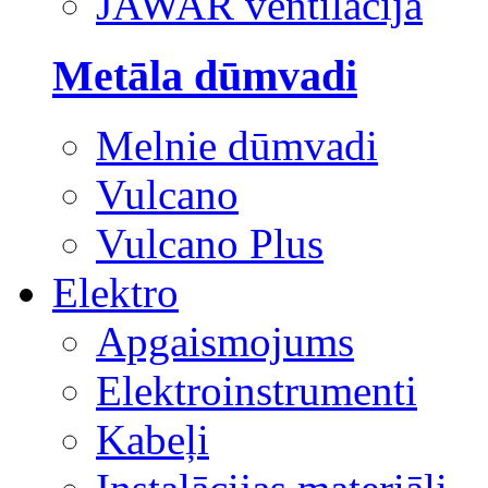
JAWAR ventilācija
Metāla dūmvadi
Melnie dūmvadi
Vulcano
Vulcano Plus
Elektro
Apgaismojums
Elektroinstrumenti
Kabeļi