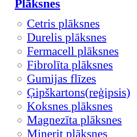
Plāksnes
Cetris plāksnes
Durelis plāksnes
Fermacell plāksnes
Fibrolīta plāksnes
Gumijas flīzes
Ģipškartons(reģipsis)
Koksnes plāksnes
Magnezīta plāksnes
Minerit plāksnes