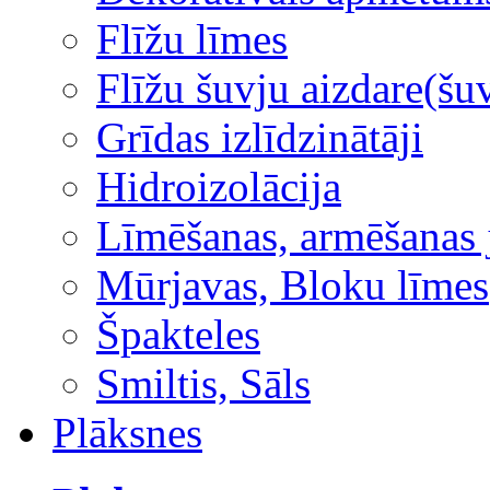
Flīžu līmes
Flīžu šuvju aizdare(šuv
Grīdas izlīdzinātāji
Hidroizolācija
Līmēšanas, armēšanas 
Mūrjavas, Bloku līmes
Špakteles
Smiltis, Sāls
Plāksnes