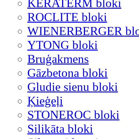
KERATERM bloki
ROCLITE bloki
WIENERBERGER blo
YTONG bloki
Bruģakmens
Gāzbetona bloki
Gludie sienu bloki
Ķieģeļi
STONEROC bloki
Silikāta bloki