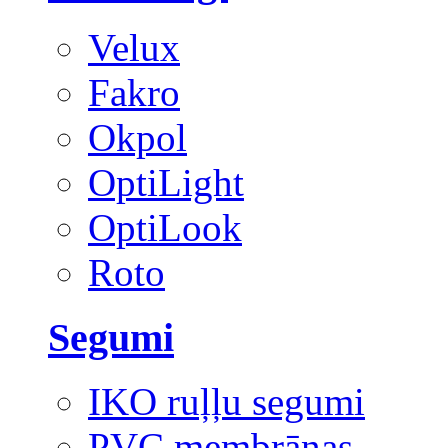
Velux
Fakro
Okpol
OptiLight
OptiLook
Roto
Segumi
IKO ruļļu segumi
PVC membrānas