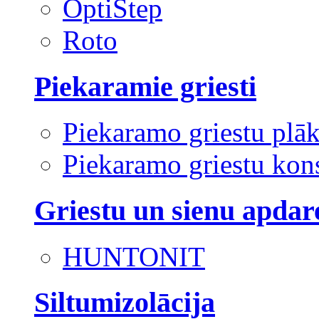
OptiStep
Roto
Piekaramie griesti
Piekaramo griestu plā
Piekaramo griestu kons
Griestu un sienu apdar
HUNTONIT
Siltumizolācija