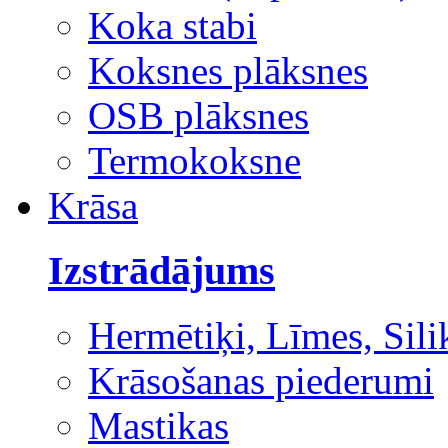
Koka stabi
Koksnes plāksnes
OSB plāksnes
Termokoksne
Krāsa
Izstrādājums
Hermētiķi, Līmes, Sili
Krāsošanas piederumi
Mastikas