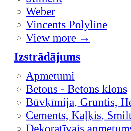
Weber
Vincents Polyline
View more
→
Izstrādājums
Apmetumi
Betons - Betons klons
Būvķīmija, Gruntis, H
Cements, Kaļķis, Smilt
Dekoratīvais apmetum