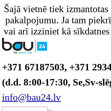
Šajā vietnē tiek izmantotas
pakalpojumu. Ja tam piekrīt
vai arī izziniet kā sīkdatnes
+371 67187503, +371 293
(d.d. 8:00-17:30, Se,Sv-slē
info@bau24.lv