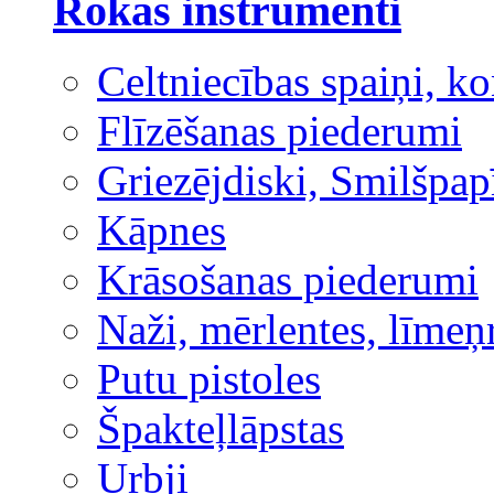
Rokas instrumenti
Celtniecības spaiņi, ko
Flīzēšanas piederumi
Griezējdiski, Smilšpap
Kāpnes
Krāsošanas piederumi
Naži, mērlentes, līmeņ
Putu pistoles
Špakteļlāpstas
Urbji