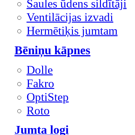
Saules ūdens sildītāji
Ventilācijas izvadi
Hermētiķis jumtam
Bēniņu kāpnes
Dolle
Fakro
OptiStep
Roto
Jumta logi