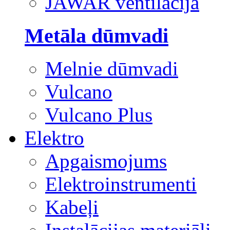
JAWAR ventilācija
Metāla dūmvadi
Melnie dūmvadi
Vulcano
Vulcano Plus
Elektro
Apgaismojums
Elektroinstrumenti
Kabeļi