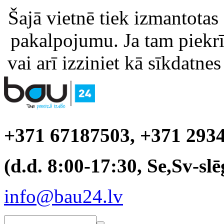
Šajā vietnē tiek izmantotas
pakalpojumu. Ja tam piekrīt
vai arī izziniet kā sīkdatnes
+371 67187503, +371 293
(d.d. 8:00-17:30, Se,Sv-slē
info@bau24.lv