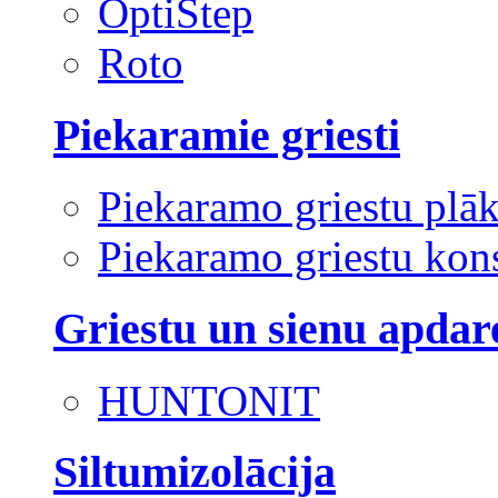
OptiStep
Roto
Piekaramie griesti
Piekaramo griestu plā
Piekaramo griestu kons
Griestu un sienu apdar
HUNTONIT
Siltumizolācija