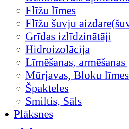
Flīžu līmes
Flīžu šuvju aizdare(šuv
Grīdas izlīdzinātāji
Hidroizolācija
Līmēšanas, armēšanas 
Mūrjavas, Bloku līmes
Špakteles
Smiltis, Sāls
Plāksnes