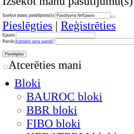
Izsekot manu pasūtījumu(s)
Izsekot manu pasūtījumu(s)
Pieslēgties
|
Reģistrēties
Epasts
Parole
Aizmirsi savu paroli?
Atcerēties mani
Bloki
BAUROC bloki
BBR bloki
FIBO bloki