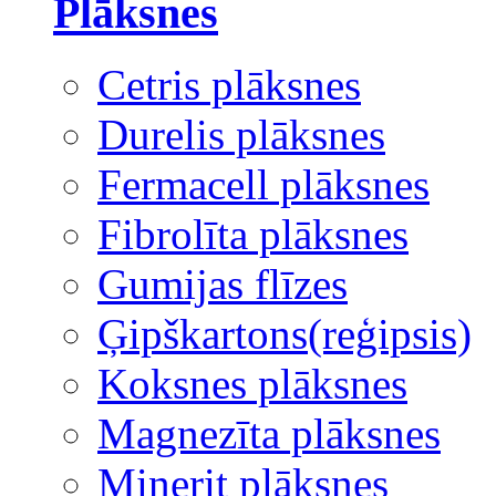
Plāksnes
Cetris plāksnes
Durelis plāksnes
Fermacell plāksnes
Fibrolīta plāksnes
Gumijas flīzes
Ģipškartons(reģipsis)
Koksnes plāksnes
Magnezīta plāksnes
Minerit plāksnes