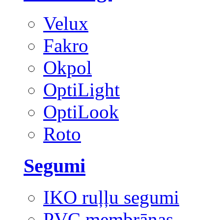
Velux
Fakro
Okpol
OptiLight
OptiLook
Roto
Segumi
IKO ruļļu segumi
PVC membrānas