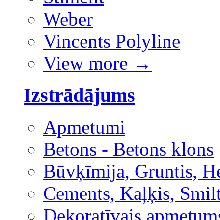
Weber
Vincents Polyline
View more
→
Izstrādājums
Apmetumi
Betons - Betons klons
Būvķīmija, Gruntis, H
Cements, Kaļķis, Smilt
Dekoratīvais apmetum