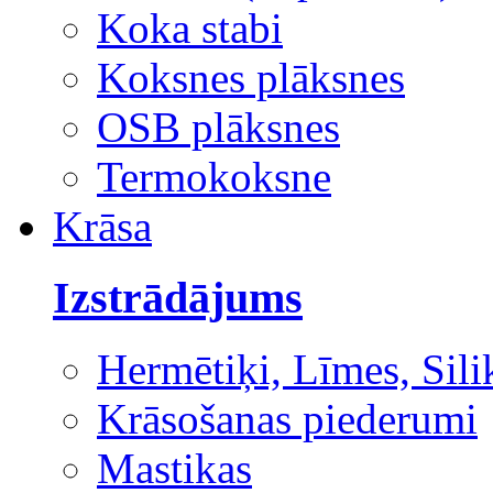
Koka stabi
Koksnes plāksnes
OSB plāksnes
Termokoksne
Krāsa
Izstrādājums
Hermētiķi, Līmes, Sili
Krāsošanas piederumi
Mastikas