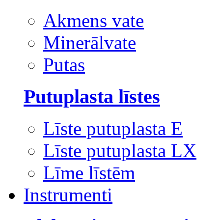
Akmens vate
Minerālvate
Putas
Putuplasta līstes
Līste putuplasta E
Līste putuplasta LX
Līme līstēm
Instrumenti