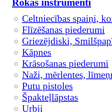
Rokas instrumenti
Celtniecības spaiņi, ko
Flīzēšanas piederumi
Griezējdiski, Smilšpap
Kāpnes
Krāsošanas piederumi
Naži, mērlentes, līmeņ
Putu pistoles
Špakteļlāpstas
Urbji