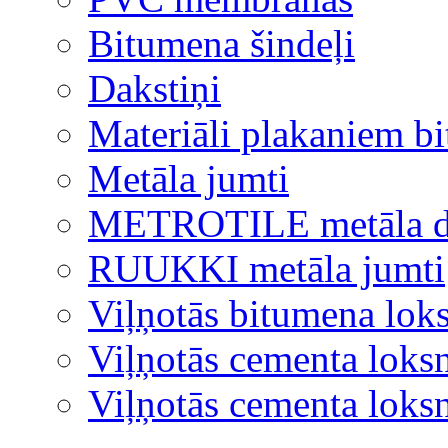
Bitumena šindeļi
Dakstiņi
Materiāli plakaniem b
Metāla jumti
METROTILE metāla d
RUUKKI metāla jumti
Viļņotās bitumena lok
Viļņotās cementa loks
Viļņotās cementa lok