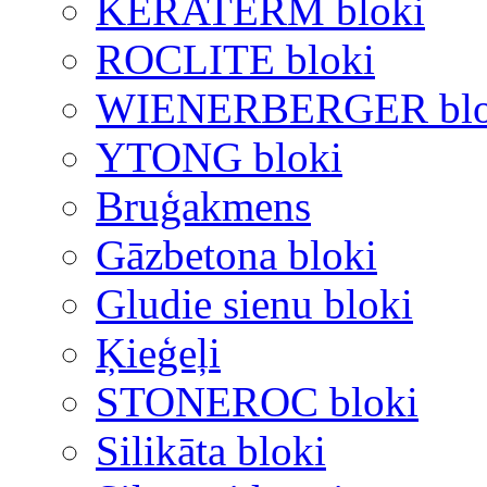
KERATERM bloki
ROCLITE bloki
WIENERBERGER blo
YTONG bloki
Bruģakmens
Gāzbetona bloki
Gludie sienu bloki
Ķieģeļi
STONEROC bloki
Silikāta bloki