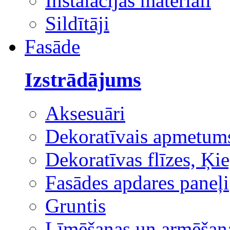
Instalācijas materiāli
Sildītāji
Fasāde
Izstrādājums
Aksesuāri
Dekoratīvais apmetum
Dekoratīvas flīzes, Ķie
Fasādes apdares paneļi
Gruntis
Līmēšanas un armēšana