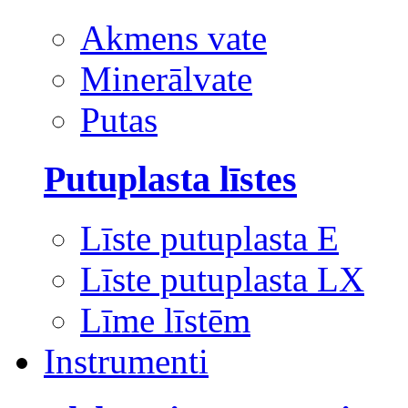
Akmens vate
Minerālvate
Putas
Putuplasta līstes
Līste putuplasta E
Līste putuplasta LX
Līme līstēm
Instrumenti