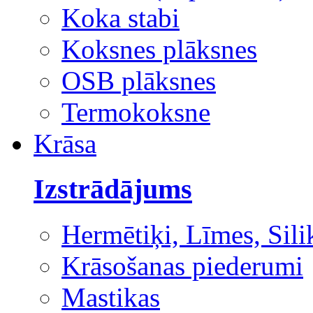
Koka stabi
Koksnes plāksnes
OSB plāksnes
Termokoksne
Krāsa
Izstrādājums
Hermētiķi, Līmes, Sili
Krāsošanas piederumi
Mastikas