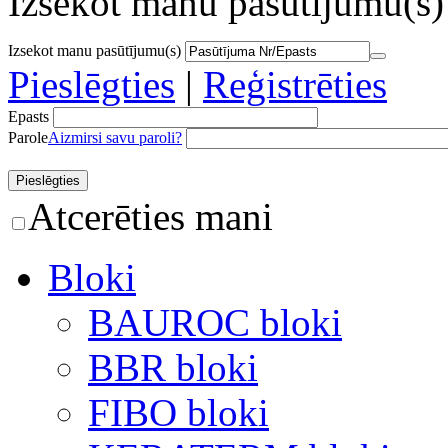
Izsekot manu pasūtījumu(s)
Izsekot manu pasūtījumu(s)
Pieslēgties
|
Reģistrēties
Epasts
Parole
Aizmirsi savu paroli?
Atcerēties mani
Bloki
BAUROC bloki
BBR bloki
FIBO bloki