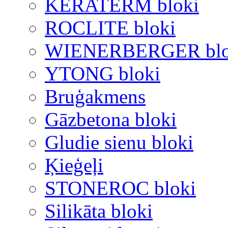
KERATERM bloki
ROCLITE bloki
WIENERBERGER blo
YTONG bloki
Bruģakmens
Gāzbetona bloki
Gludie sienu bloki
Ķieģeļi
STONEROC bloki
Silikāta bloki