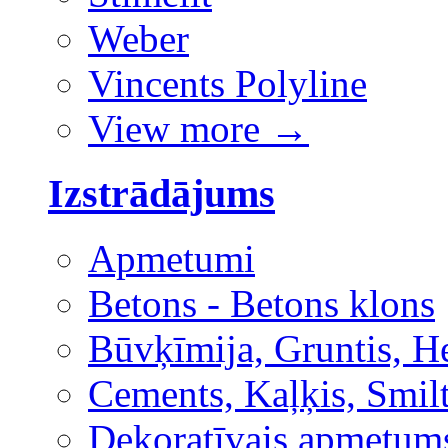
Weber
Vincents Polyline
View more
→
Izstrādājums
Apmetumi
Betons - Betons klons
Būvķīmija, Gruntis, H
Cements, Kaļķis, Smilt
Dekoratīvais apmetum