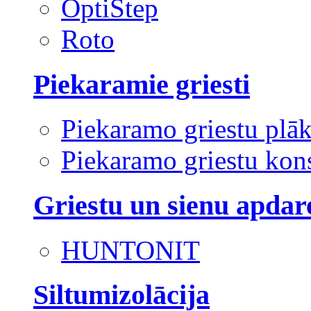
OptiStep
Roto
Piekaramie griesti
Piekaramo griestu plā
Piekaramo griestu kons
Griestu un sienu apdar
HUNTONIT
Siltumizolācija