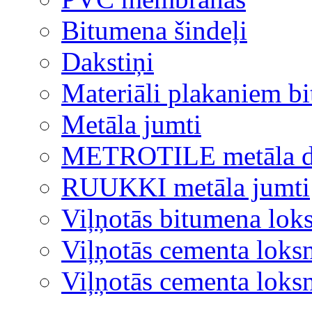
Bitumena šindeļi
Dakstiņi
Materiāli plakaniem b
Metāla jumti
METROTILE metāla d
RUUKKI metāla jumti
Viļņotās bitumena lok
Viļņotās cementa loks
Viļņotās cementa lok