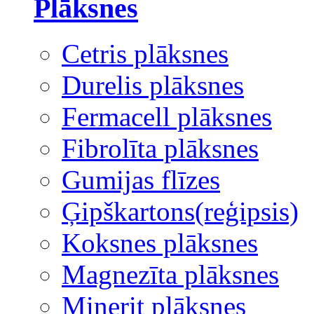
Plāksnes
Cetris plāksnes
Durelis plāksnes
Fermacell plāksnes
Fibrolīta plāksnes
Gumijas flīzes
Ģipškartons(reģipsis)
Koksnes plāksnes
Magnezīta plāksnes
Minerit plāksnes