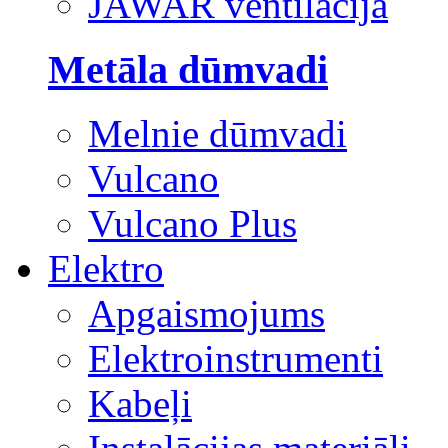
JAWAR ventilācija
Metāla dūmvadi
Melnie dūmvadi
Vulcano
Vulcano Plus
Elektro
Apgaismojums
Elektroinstrumenti
Kabeļi