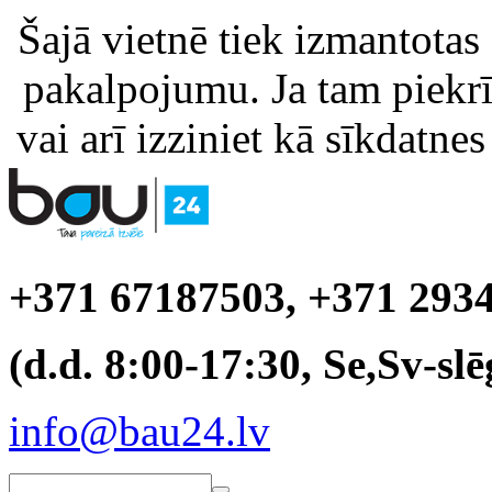
Šajā vietnē tiek izmantotas
pakalpojumu. Ja tam piekrīt
vai arī izziniet kā sīkdatnes
+371 67187503, +371 293
(d.d. 8:00-17:30, Se,Sv-slē
info@bau24.lv