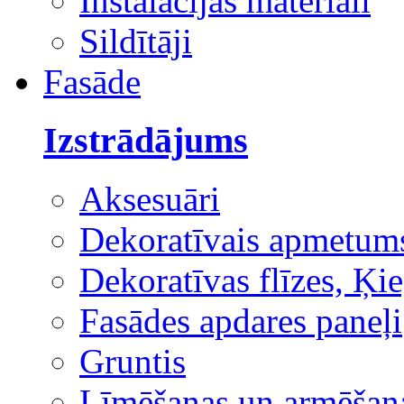
Instalācijas materiāli
Sildītāji
Fasāde
Izstrādājums
Aksesuāri
Dekoratīvais apmetum
Dekoratīvas flīzes, Ķie
Fasādes apdares paneļi
Gruntis
Līmēšanas un armēšana