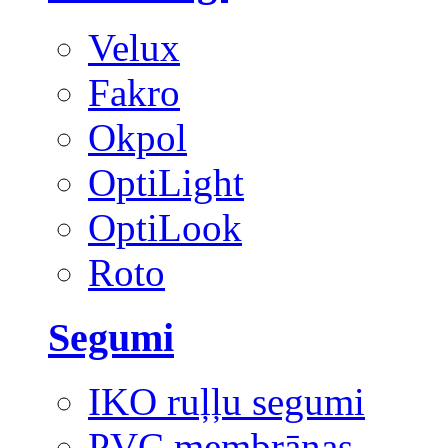
Velux
Fakro
Okpol
OptiLight
OptiLook
Roto
Segumi
IKO ruļļu segumi
PVC membrānas