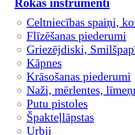
Rokas instrumenti
Celtniecības spaiņi, ko
Flīzēšanas piederumi
Griezējdiski, Smilšpap
Kāpnes
Krāsošanas piederumi
Naži, mērlentes, līmeņ
Putu pistoles
Špakteļlāpstas
Urbji