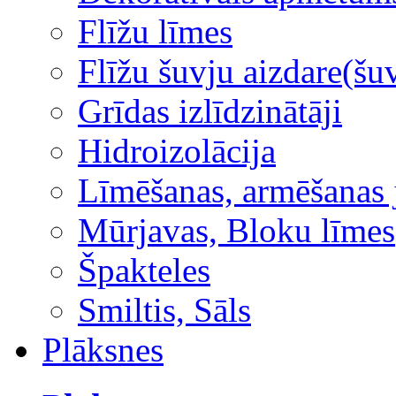
Flīžu līmes
Flīžu šuvju aizdare(šuv
Grīdas izlīdzinātāji
Hidroizolācija
Līmēšanas, armēšanas 
Mūrjavas, Bloku līmes
Špakteles
Smiltis, Sāls
Plāksnes