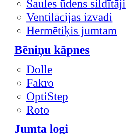
Saules ūdens sildītāji
Ventilācijas izvadi
Hermētiķis jumtam
Bēniņu kāpnes
Dolle
Fakro
OptiStep
Roto
Jumta logi