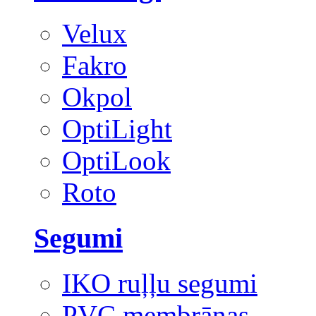
Velux
Fakro
Okpol
OptiLight
OptiLook
Roto
Segumi
IKO ruļļu segumi
PVC membrānas