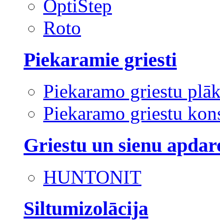
OptiStep
Roto
Piekaramie griesti
Piekaramo griestu plā
Piekaramo griestu kons
Griestu un sienu apdar
HUNTONIT
Siltumizolācija