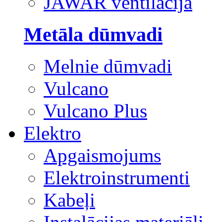
JAWAR ventilācija
Metāla dūmvadi
Melnie dūmvadi
Vulcano
Vulcano Plus
Elektro
Apgaismojums
Elektroinstrumenti
Kabeļi