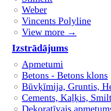
Weber
Vincents Polyline
View more
→
Izstrādājums
Apmetumi
Betons - Betons klons
Būvķīmija, Gruntis, H
Cements, Kaļķis, Smilt
Dekoratīvais apmetum