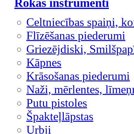
Rokas instrumenti
Celtniecības spaiņi, ko
Flīzēšanas piederumi
Griezējdiski, Smilšpap
Kāpnes
Krāsošanas piederumi
Naži, mērlentes, līmeņ
Putu pistoles
Špakteļlāpstas
Urbji