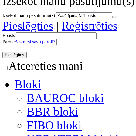
Izsekot manu pasūtījumu(s)
Izsekot manu pasūtījumu(s)
Pieslēgties
|
Reģistrēties
Epasts
Parole
Aizmirsi savu paroli?
Atcerēties mani
Bloki
BAUROC bloki
BBR bloki
FIBO bloki