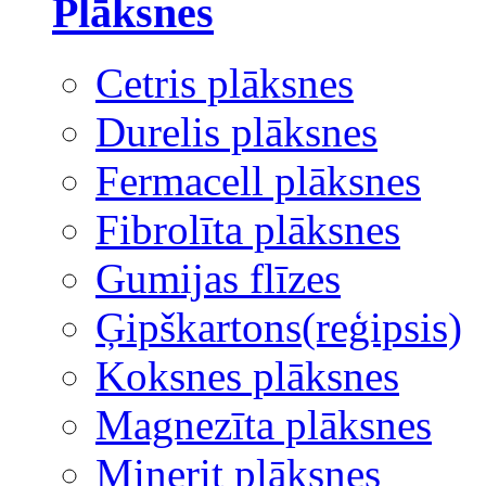
Plāksnes
Cetris plāksnes
Durelis plāksnes
Fermacell plāksnes
Fibrolīta plāksnes
Gumijas flīzes
Ģipškartons(reģipsis)
Koksnes plāksnes
Magnezīta plāksnes
Minerit plāksnes