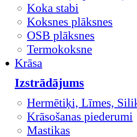
Koka stabi
Koksnes plāksnes
OSB plāksnes
Termokoksne
Krāsa
Izstrādājums
Hermētiķi, Līmes, Sili
Krāsošanas piederumi
Mastikas