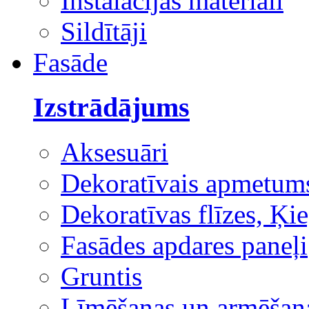
Instalācijas materiāli
Sildītāji
Fasāde
Izstrādājums
Aksesuāri
Dekoratīvais apmetum
Dekoratīvas flīzes, Ķie
Fasādes apdares paneļi
Gruntis
Līmēšanas un armēšana