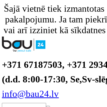
Šajā vietnē tiek izmantotas
pakalpojumu. Ja tam piekrīt
vai arī izziniet kā sīkdatnes
+371 67187503, +371 293
(d.d. 8:00-17:30, Se,Sv-slē
info@bau24.lv