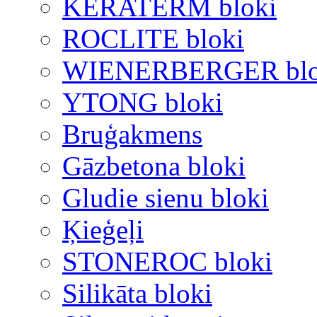
KERATERM bloki
ROCLITE bloki
WIENERBERGER blo
YTONG bloki
Bruģakmens
Gāzbetona bloki
Gludie sienu bloki
Ķieģeļi
STONEROC bloki
Silikāta bloki