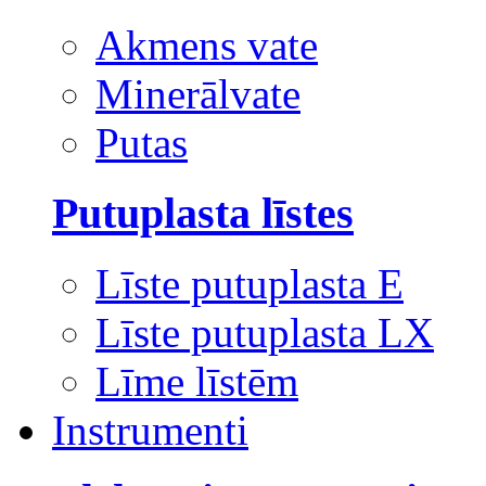
Akmens vate
Minerālvate
Putas
Putuplasta līstes
Līste putuplasta E
Līste putuplasta LX
Līme līstēm
Instrumenti