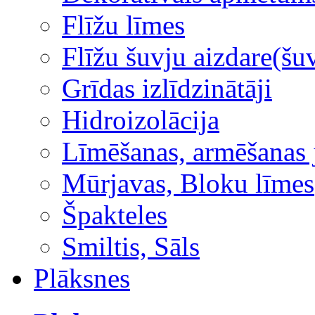
Flīžu līmes
Flīžu šuvju aizdare(šuv
Grīdas izlīdzinātāji
Hidroizolācija
Līmēšanas, armēšanas 
Mūrjavas, Bloku līmes
Špakteles
Smiltis, Sāls
Plāksnes