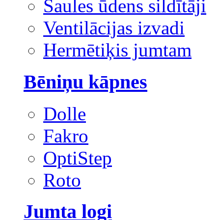
Saules ūdens sildītāji
Ventilācijas izvadi
Hermētiķis jumtam
Bēniņu kāpnes
Dolle
Fakro
OptiStep
Roto
Jumta logi