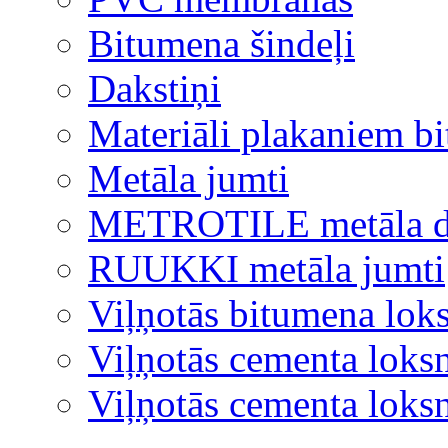
Bitumena šindeļi
Dakstiņi
Materiāli plakaniem b
Metāla jumti
METROTILE metāla d
RUUKKI metāla jumti
Viļņotās bitumena lok
Viļņotās cementa loks
Viļņotās cementa lok