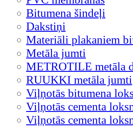
Bitumena šindeļi
Dakstiņi
Materiāli plakaniem b
Metāla jumti
METROTILE metāla d
RUUKKI metāla jumti
Viļņotās bitumena lok
Viļņotās cementa loks
Viļņotās cementa lok