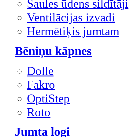
Saules ūdens sildītāji
Ventilācijas izvadi
Hermētiķis jumtam
Bēniņu kāpnes
Dolle
Fakro
OptiStep
Roto
Jumta logi