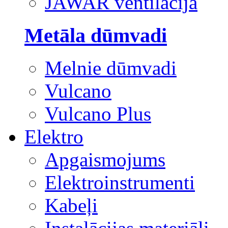
JAWAR ventilācija
Metāla dūmvadi
Melnie dūmvadi
Vulcano
Vulcano Plus
Elektro
Apgaismojums
Elektroinstrumenti
Kabeļi