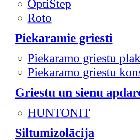
OptiStep
Roto
Piekaramie griesti
Piekaramo griestu plā
Piekaramo griestu kons
Griestu un sienu apdar
HUNTONIT
Siltumizolācija