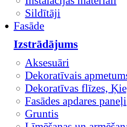
Instalācijas materiāli
Sildītāji
Fasāde
Izstrādājums
Aksesuāri
Dekoratīvais apmetum
Dekoratīvas flīzes, Ķie
Fasādes apdares paneļi
Gruntis
Līmēšanas un armēšana