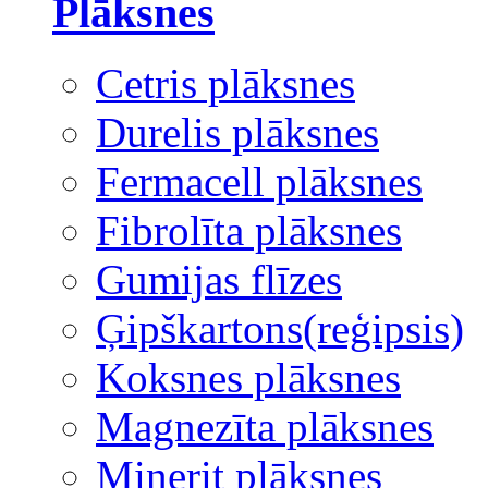
Plāksnes
Cetris plāksnes
Durelis plāksnes
Fermacell plāksnes
Fibrolīta plāksnes
Gumijas flīzes
Ģipškartons(reģipsis)
Koksnes plāksnes
Magnezīta plāksnes
Minerit plāksnes