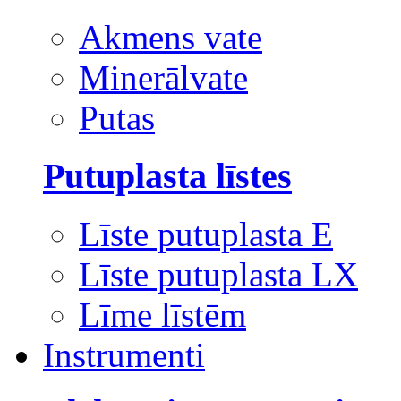
Akmens vate
Minerālvate
Putas
Putuplasta līstes
Līste putuplasta E
Līste putuplasta LX
Līme līstēm
Instrumenti