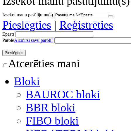
Izsekot manu pasūtījumu(s)
Izsekot manu pasūtījumu(s)
Pieslēgties
|
Reģistrēties
Epasts
Parole
Aizmirsi savu paroli?
Atcerēties mani
Bloki
BAUROC bloki
BBR bloki
FIBO bloki