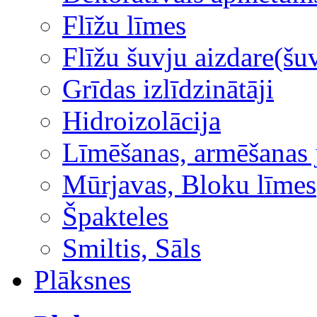
Flīžu līmes
Flīžu šuvju aizdare(šuv
Grīdas izlīdzinātāji
Hidroizolācija
Līmēšanas, armēšanas 
Mūrjavas, Bloku līmes
Špakteles
Smiltis, Sāls
Plāksnes