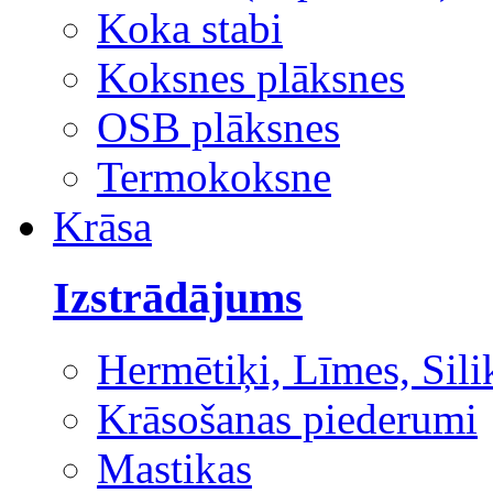
Koka stabi
Koksnes plāksnes
OSB plāksnes
Termokoksne
Krāsa
Izstrādājums
Hermētiķi, Līmes, Sili
Krāsošanas piederumi
Mastikas