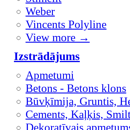
Weber
Vincents Polyline
View more
→
Izstrādājums
Apmetumi
Betons - Betons klons
Būvķīmija, Gruntis, H
Cements, Kaļķis, Smilt
Dekoratīvais apmetum