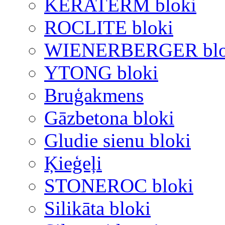
KERATERM bloki
ROCLITE bloki
WIENERBERGER blo
YTONG bloki
Bruģakmens
Gāzbetona bloki
Gludie sienu bloki
Ķieģeļi
STONEROC bloki
Silikāta bloki