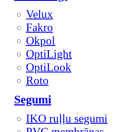
Velux
Fakro
Okpol
OptiLight
OptiLook
Roto
Segumi
IKO ruļļu segumi
PVC membrānas