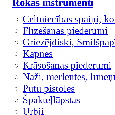
Rokas instrumenti
Celtniecības spaiņi, ko
Flīzēšanas piederumi
Griezējdiski, Smilšpap
Kāpnes
Krāsošanas piederumi
Naži, mērlentes, līmeņ
Putu pistoles
Špakteļlāpstas
Urbji