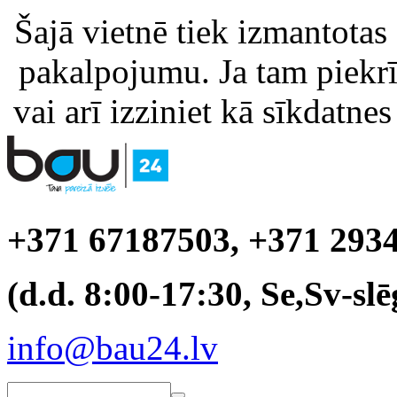
Šajā vietnē tiek izmantotas
pakalpojumu. Ja tam piekrīt
vai arī izziniet kā sīkdatnes
+371 67187503, +371 293
(d.d. 8:00-17:30, Se,Sv-slē
info@bau24.lv