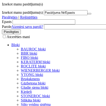
Izsekot manu pasūtījumu(s)
Izsekot manu pasūtījumu(s)
Pieslēgties
|
Reģistrēties
Epasts
Parole
Aizmirsi savu paroli?
Atcerēties mani
Bloki
BAUROC bloki
BBR bloki
FIBO bloki
KERATERM bloki
ROCLITE bloki
WIENERBERGER bloki
YTONG bloki
Bruģakmens
Gāzbetona bloki
Gludie sienu bloki
Ķieģeļi
STONEROC bloki
Silikāta bloki
Silto veidņu sistēma