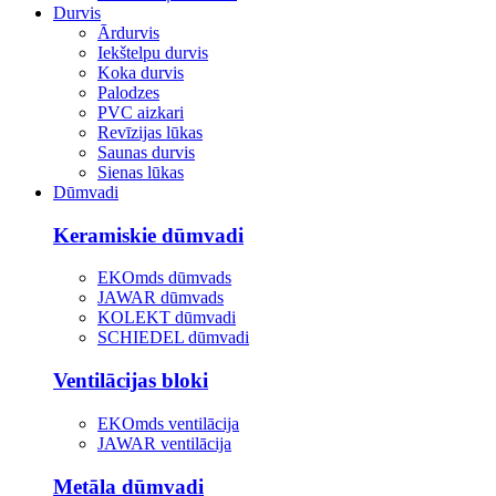
Durvis
Ārdurvis
Iekštelpu durvis
Koka durvis
Palodzes
PVC aizkari
Revīzijas lūkas
Saunas durvis
Sienas lūkas
Dūmvadi
Keramiskie dūmvadi
EKOmds dūmvads
JAWAR dūmvads
KOLEKT dūmvadi
SCHIEDEL dūmvadi
Ventilācijas bloki
EKOmds ventilācija
JAWAR ventilācija
Metāla dūmvadi