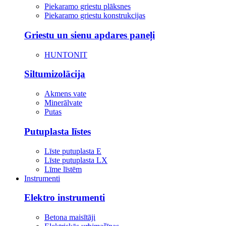
Piekaramo griestu plāksnes
Piekaramo griestu konstrukcijas
Griestu un sienu apdares paneļi
HUNTONIT
Siltumizolācija
Akmens vate
Minerālvate
Putas
Putuplasta līstes
Līste putuplasta E
Līste putuplasta LX
Līme līstēm
Instrumenti
Elektro instrumenti
Betona maisītāji