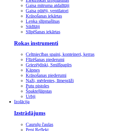
Elektriskās urbjmašīnas
Gaisa mitruma atdalītāji
Gaisa pūtēji, ventilatori
Krāsošanas iekārtas
Leņķa slīpmašīnas
Sildītāji
Slīpēšanas iekārtas
Rokas instrumenti
Celtniecības spaiņi, konteineri, ķerras
Flīzēšanas piederumi
Griezējdiski, Smilšpapīrs
Kāpnes
Krāsošanas piederumi
Naži, mērlentes, līmeņrāži
Putu pistoles
Špakteļlāpstas
Urbji
Izolācija
Izstrādājums
Cauruļu čaulas
Pepi Reflekt