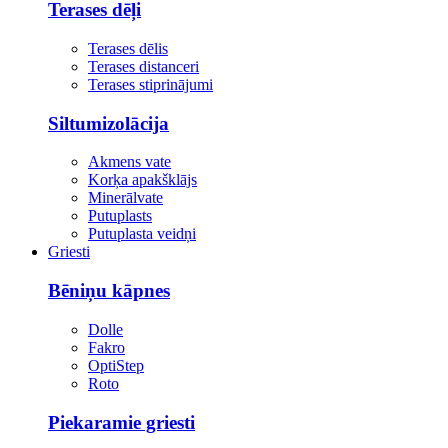
Terases dēļi
Terases dēlis
Terases distanceri
Terases stiprinājumi
Siltumizolācija
Akmens vate
Korķa apakšklājs
Minerālvate
Putuplasts
Putuplasta veidņi
Griesti
Bēniņu kāpnes
Dolle
Fakro
OptiStep
Roto
Piekaramie griesti