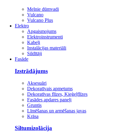
Melnie dūmvadi
Vulcano
Vulcano Plus
Elektro
Apgaismojums
Elektroinstrumenti
Kabeļi
Instalācijas materiāli
Sildītāji
Fasāde
Izstrādājums
Aksesuāri
Dekoratīvais apmetums
Dekoratīvas flīzes, Ķieģeļflīzes
Fasādes apdares paneļi
Gruntis
Līmēšanas un armēšanas javas
Krāsa
Siltumizolācija