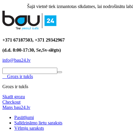
Šajā vietnē tiek izmantotas sīkdatnes, lai nodrošinātu labā
+371 67187503, +371 29342967
(d.d. 8:00-17:30, Se,Sv-slēgts)
info@bau24.lv
Grozs ir tukšs
Grozs ir tukšs
Skatīt grozu
Checkout
Mans bau24.lv
Pasūtījumi
Salīdzināmo lietu saraksts
Vēlmju saraksts