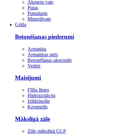
Akmens vate
Putas
Putuplasts
Minerālvate
Grīda
Betonēšanas piederumi
Armatūra
Armatūras siets
Betonēšanas aksesuāri
Veidņi
Maisījumi
Flīžu līmes
Hidroizolācija
Izlīdzinošie
Keramzīts
Mākslīgā zāle
Zāle mākslīgā GLP