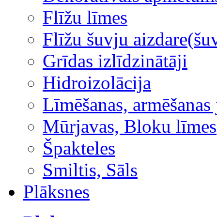
Flīžu līmes
Flīžu šuvju aizdare(šuv
Grīdas izlīdzinātāji
Hidroizolācija
Līmēšanas, armēšanas 
Mūrjavas, Bloku līmes
Špakteles
Smiltis, Sāls
Plāksnes