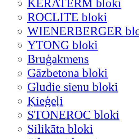
KERATERM bloki
ROCLITE bloki
WIENERBERGER blo
YTONG bloki
Bruģakmens
Gāzbetona bloki
Gludie sienu bloki
Ķieģeļi
STONEROC bloki
Silikāta bloki