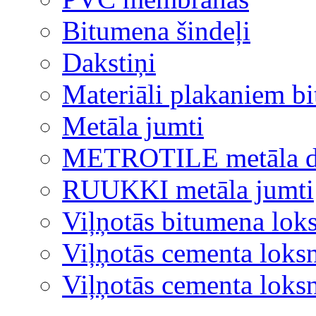
Bitumena šindeļi
Dakstiņi
Materiāli plakaniem b
Metāla jumti
METROTILE metāla d
RUUKKI metāla jumti
Viļņotās bitumena lok
Viļņotās cementa loks
Viļņotās cementa lok