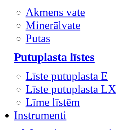
Akmens vate
Minerālvate
Putas
Putuplasta līstes
Līste putuplasta E
Līste putuplasta LX
Līme līstēm
Instrumenti