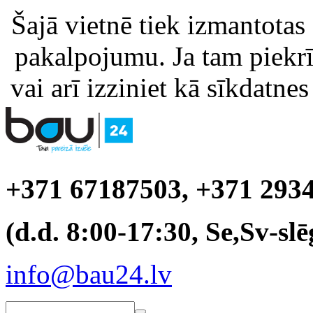
Šajā vietnē tiek izmantotas
pakalpojumu. Ja tam piekrīt
vai arī izziniet kā sīkdatnes
+371 67187503, +371 293
(d.d. 8:00-17:30, Se,Sv-slē
info@bau24.lv