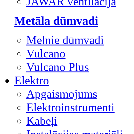
JAWAR ventilācija
Metāla dūmvadi
Melnie dūmvadi
Vulcano
Vulcano Plus
Elektro
Apgaismojums
Elektroinstrumenti
Kabeļi