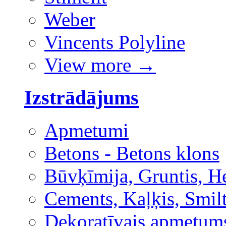
Weber
Vincents Polyline
View more
→
Izstrādājums
Apmetumi
Betons - Betons klons
Būvķīmija, Gruntis, H
Cements, Kaļķis, Smilt
Dekoratīvais apmetum