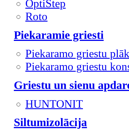
OptiStep
Roto
Piekaramie griesti
Piekaramo griestu plā
Piekaramo griestu kons
Griestu un sienu apdar
HUNTONIT
Siltumizolācija