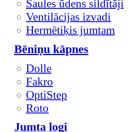
Saules ūdens sildītāji
Ventilācijas izvadi
Hermētiķis jumtam
Bēniņu kāpnes
Dolle
Fakro
OptiStep
Roto
Jumta logi