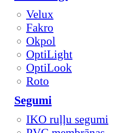
Velux
Fakro
Okpol
OptiLight
OptiLook
Roto
Segumi
IKO ruļļu segumi
PVC membrānas