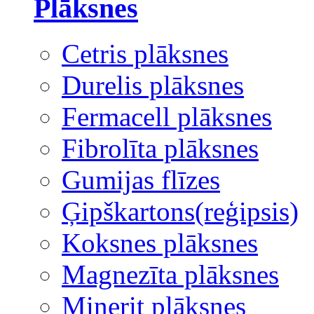
Plāksnes
Cetris plāksnes
Durelis plāksnes
Fermacell plāksnes
Fibrolīta plāksnes
Gumijas flīzes
Ģipškartons(reģipsis)
Koksnes plāksnes
Magnezīta plāksnes
Minerit plāksnes