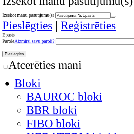
Izsekot manu pasūtījumu(s)
Izsekot manu pasūtījumu(s)
Pieslēgties
|
Reģistrēties
Epasts
Parole
Aizmirsi savu paroli?
Atcerēties mani
Bloki
BAUROC bloki
BBR bloki
FIBO bloki