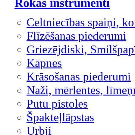
Rokas instrumenti
Celtniecības spaiņi, ko
Flīzēšanas piederumi
Griezējdiski, Smilšpap
Kāpnes
Krāsošanas piederumi
Naži, mērlentes, līmeņ
Putu pistoles
Špakteļlāpstas
Urbji