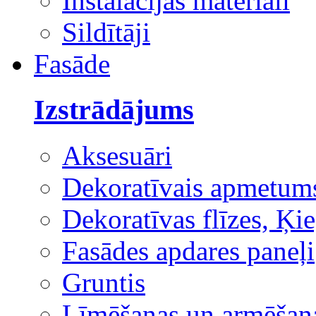
Instalācijas materiāli
Sildītāji
Fasāde
Izstrādājums
Aksesuāri
Dekoratīvais apmetum
Dekoratīvas flīzes, Ķie
Fasādes apdares paneļi
Gruntis
Līmēšanas un armēšana