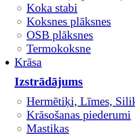
Koka stabi
Koksnes plāksnes
OSB plāksnes
Termokoksne
Krāsa
Izstrādājums
Hermētiķi, Līmes, Sili
Krāsošanas piederumi
Mastikas