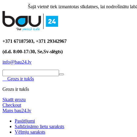
Šajā vietnē tiek izmantotas sīkdatnes, lai nodrošinātu labā
+371 67187503, +371 29342967
(d.d. 8:00-17:30, Se,Sv-slēgts)
info@bau24.lv
Grozs ir tukšs
Grozs ir tukšs
Skatīt grozu
Checkout
Mans bau24.lv
Pasūtījumi
Salīdzināmo lietu saraksts
Vēlmju saraksts