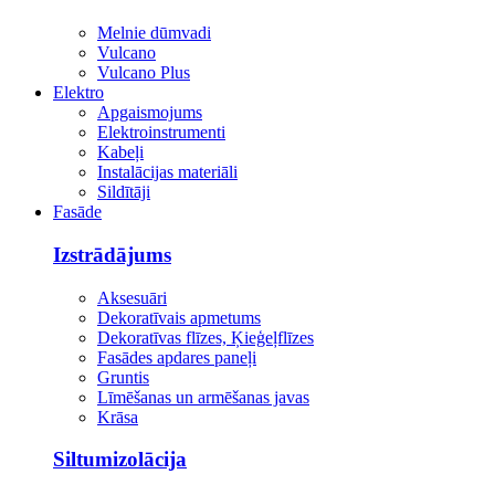
Melnie dūmvadi
Vulcano
Vulcano Plus
Elektro
Apgaismojums
Elektroinstrumenti
Kabeļi
Instalācijas materiāli
Sildītāji
Fasāde
Izstrādājums
Aksesuāri
Dekoratīvais apmetums
Dekoratīvas flīzes, Ķieģeļflīzes
Fasādes apdares paneļi
Gruntis
Līmēšanas un armēšanas javas
Krāsa
Siltumizolācija