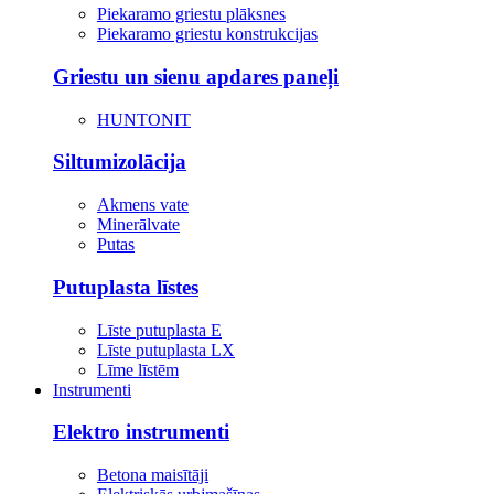
Piekaramo griestu plāksnes
Piekaramo griestu konstrukcijas
Griestu un sienu apdares paneļi
HUNTONIT
Siltumizolācija
Akmens vate
Minerālvate
Putas
Putuplasta līstes
Līste putuplasta E
Līste putuplasta LX
Līme līstēm
Instrumenti
Elektro instrumenti
Betona maisītāji