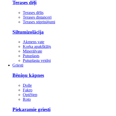
Terases dēļi
Terases dēlis
Terases distanceri
Terases stiprinājumi
Siltumizolācija
Akmens vate
Korķa apakšklājs
Minerālvate
Putuplasts
Putuplasta veidņi
Griesti
Bēniņu kāpnes
Dolle
Fakro
OptiStep
Roto
Piekaramie griesti