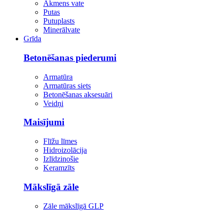
Akmens vate
Putas
Putuplasts
Minerālvate
Grīda
Betonēšanas piederumi
Armatūra
Armatūras siets
Betonēšanas aksesuāri
Veidņi
Maisījumi
Flīžu līmes
Hidroizolācija
Izlīdzinošie
Keramzīts
Mākslīgā zāle
Zāle mākslīgā GLP