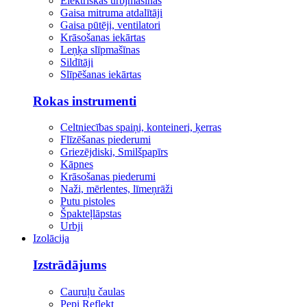
Elektriskās urbjmašīnas
Gaisa mitruma atdalītāji
Gaisa pūtēji, ventilatori
Krāsošanas iekārtas
Leņķa slīpmašīnas
Sildītāji
Slīpēšanas iekārtas
Rokas instrumenti
Celtniecības spaiņi, konteineri, ķerras
Flīzēšanas piederumi
Griezējdiski, Smilšpapīrs
Kāpnes
Krāsošanas piederumi
Naži, mērlentes, līmeņrāži
Putu pistoles
Špakteļlāpstas
Urbji
Izolācija
Izstrādājums
Cauruļu čaulas
Pepi Reflekt