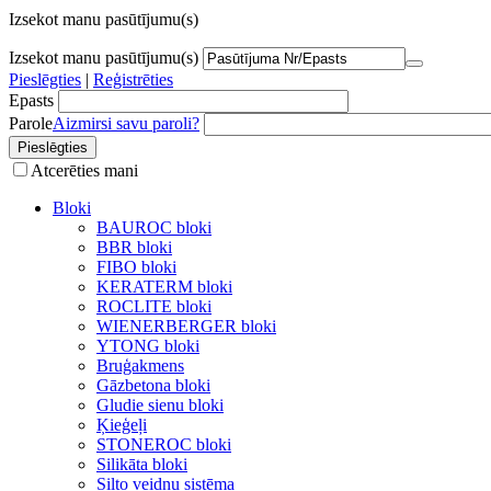
Izsekot manu pasūtījumu(s)
Izsekot manu pasūtījumu(s)
Pieslēgties
|
Reģistrēties
Epasts
Parole
Aizmirsi savu paroli?
Atcerēties mani
Bloki
BAUROC bloki
BBR bloki
FIBO bloki
KERATERM bloki
ROCLITE bloki
WIENERBERGER bloki
YTONG bloki
Bruģakmens
Gāzbetona bloki
Gludie sienu bloki
Ķieģeļi
STONEROC bloki
Silikāta bloki
Silto veidņu sistēma