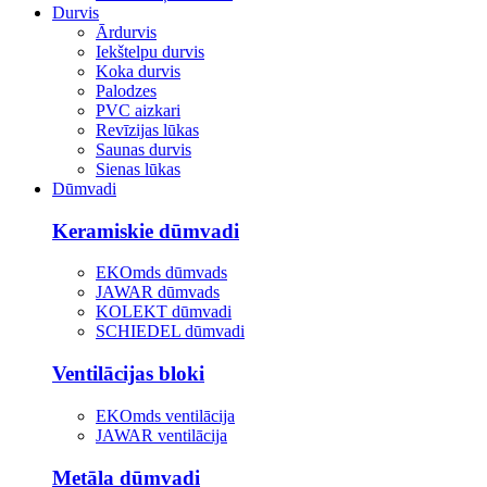
Durvis
Ārdurvis
Iekštelpu durvis
Koka durvis
Palodzes
PVC aizkari
Revīzijas lūkas
Saunas durvis
Sienas lūkas
Dūmvadi
Keramiskie dūmvadi
EKOmds dūmvads
JAWAR dūmvads
KOLEKT dūmvadi
SCHIEDEL dūmvadi
Ventilācijas bloki
EKOmds ventilācija
JAWAR ventilācija
Metāla dūmvadi