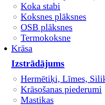
Koka stabi
Koksnes plāksnes
OSB plāksnes
Termokoksne
Krāsa
Izstrādājums
Hermētiķi, Līmes, Sili
Krāsošanas piederumi
Mastikas