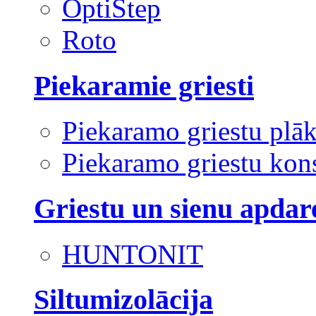
OptiStep
Roto
Piekaramie griesti
Piekaramo griestu plā
Piekaramo griestu kons
Griestu un sienu apdar
HUNTONIT
Siltumizolācija