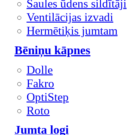
Saules ūdens sildītāji
Ventilācijas izvadi
Hermētiķis jumtam
Bēniņu kāpnes
Dolle
Fakro
OptiStep
Roto
Jumta logi