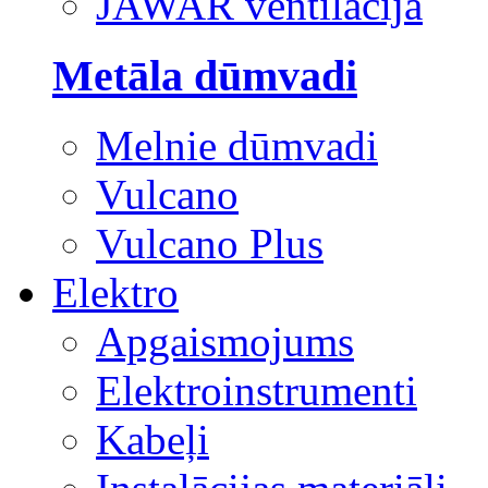
JAWAR ventilācija
Metāla dūmvadi
Melnie dūmvadi
Vulcano
Vulcano Plus
Elektro
Apgaismojums
Elektroinstrumenti
Kabeļi