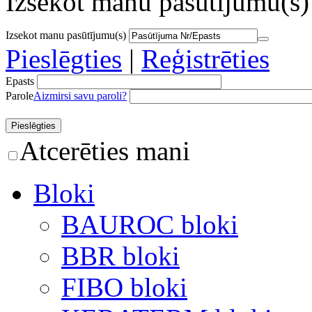
Izsekot manu pasūtījumu(s)
Izsekot manu pasūtījumu(s)
Pieslēgties
|
Reģistrēties
Epasts
Parole
Aizmirsi savu paroli?
Atcerēties mani
Bloki
BAUROC bloki
BBR bloki
FIBO bloki