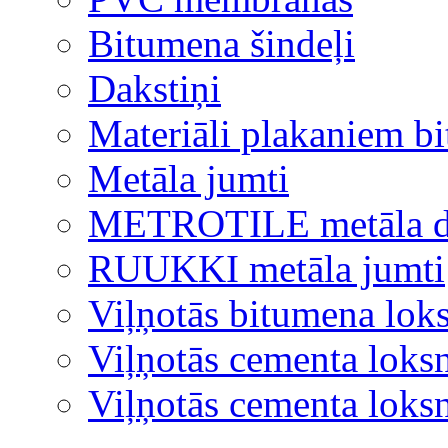
Bitumena šindeļi
Dakstiņi
Materiāli plakaniem b
Metāla jumti
METROTILE metāla d
RUUKKI metāla jumti
Viļņotās bitumena lok
Viļņotās cementa loks
Viļņotās cementa lok