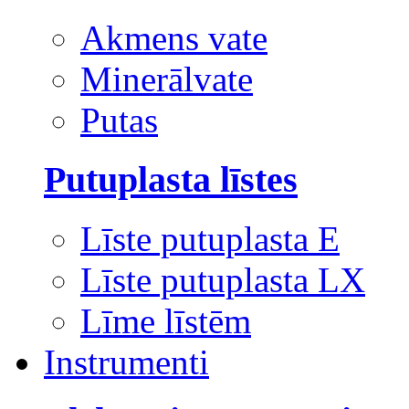
Akmens vate
Minerālvate
Putas
Putuplasta līstes
Līste putuplasta E
Līste putuplasta LX
Līme līstēm
Instrumenti