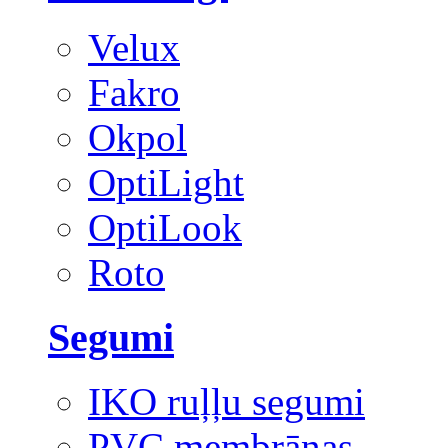
Velux
Fakro
Okpol
OptiLight
OptiLook
Roto
Segumi
IKO ruļļu segumi
PVC membrānas