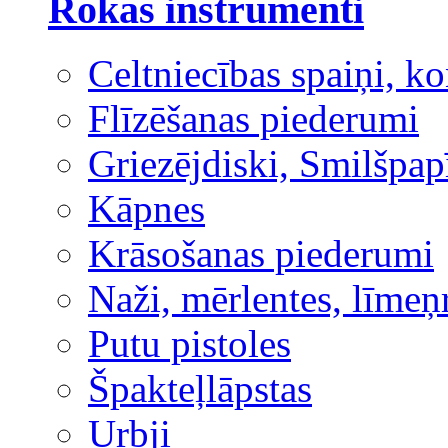
Rokas instrumenti
Celtniecības spaiņi, ko
Flīzēšanas piederumi
Griezējdiski, Smilšpap
Kāpnes
Krāsošanas piederumi
Naži, mērlentes, līmeņ
Putu pistoles
Špakteļlāpstas
Urbji