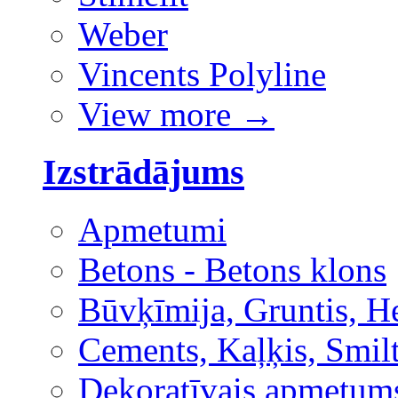
Weber
Vincents Polyline
View more
→
Izstrādājums
Apmetumi
Betons - Betons klons
Būvķīmija, Gruntis, H
Cements, Kaļķis, Smilt
Dekoratīvais apmetum