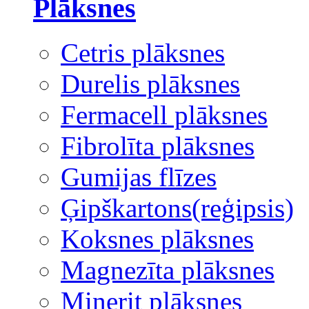
Plāksnes
Cetris plāksnes
Durelis plāksnes
Fermacell plāksnes
Fibrolīta plāksnes
Gumijas flīzes
Ģipškartons(reģipsis)
Koksnes plāksnes
Magnezīta plāksnes
Minerit plāksnes