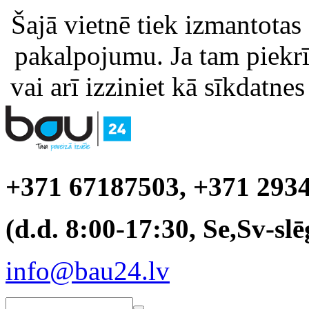
Šajā vietnē tiek izmantotas
pakalpojumu. Ja tam piekrīt
vai arī izziniet kā sīkdatnes
+371 67187503, +371 293
(d.d. 8:00-17:30, Se,Sv-slē
info@bau24.lv