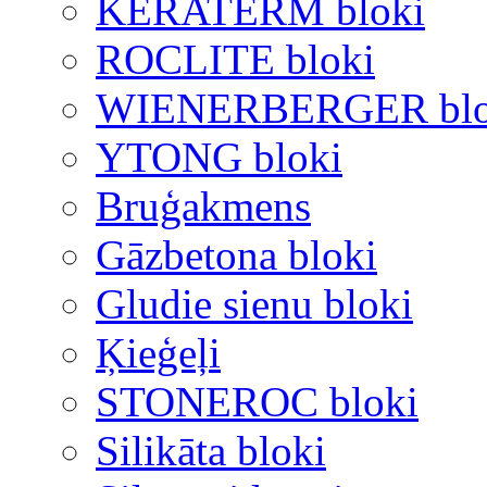
KERATERM bloki
ROCLITE bloki
WIENERBERGER blo
YTONG bloki
Bruģakmens
Gāzbetona bloki
Gludie sienu bloki
Ķieģeļi
STONEROC bloki
Silikāta bloki