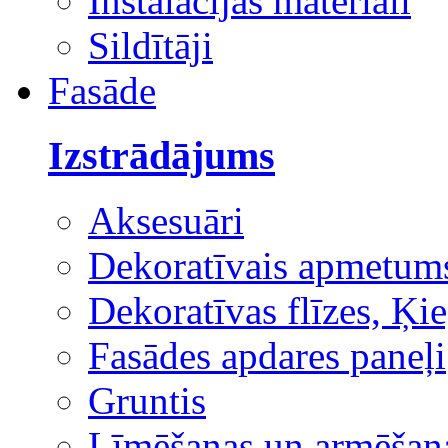
Instalācijas materiāli
Sildītāji
Fasāde
Izstrādājums
Aksesuāri
Dekoratīvais apmetum
Dekoratīvas flīzes, Ķie
Fasādes apdares paneļi
Gruntis
Līmēšanas un armēšana