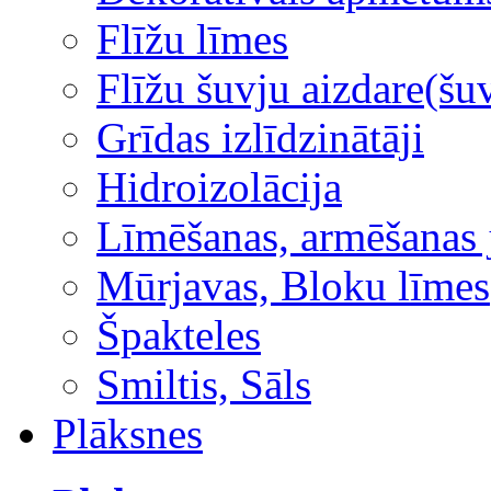
Flīžu līmes
Flīžu šuvju aizdare(šuv
Grīdas izlīdzinātāji
Hidroizolācija
Līmēšanas, armēšanas 
Mūrjavas, Bloku līmes
Špakteles
Smiltis, Sāls
Plāksnes