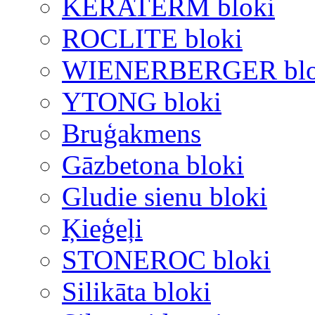
KERATERM bloki
ROCLITE bloki
WIENERBERGER blo
YTONG bloki
Bruģakmens
Gāzbetona bloki
Gludie sienu bloki
Ķieģeļi
STONEROC bloki
Silikāta bloki