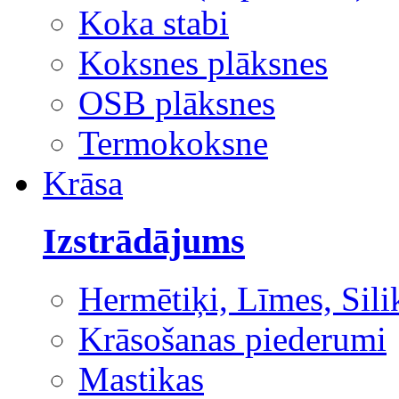
Koka stabi
Koksnes plāksnes
OSB plāksnes
Termokoksne
Krāsa
Izstrādājums
Hermētiķi, Līmes, Sili
Krāsošanas piederumi
Mastikas