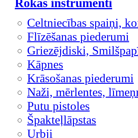
Rokas instrumenti
Celtniecības spaiņi, ko
Flīzēšanas piederumi
Griezējdiski, Smilšpap
Kāpnes
Krāsošanas piederumi
Naži, mērlentes, līmeņ
Putu pistoles
Špakteļlāpstas
Urbji