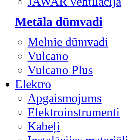
JAWAR ventilācija
Metāla dūmvadi
Melnie dūmvadi
Vulcano
Vulcano Plus
Elektro
Apgaismojums
Elektroinstrumenti
Kabeļi