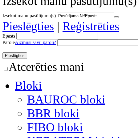
Izsekot manu pasūtījumu(s)
Izsekot manu pasūtījumu(s)
Pieslēgties
|
Reģistrēties
Epasts
Parole
Aizmirsi savu paroli?
Atcerēties mani
Bloki
BAUROC bloki
BBR bloki
FIBO bloki