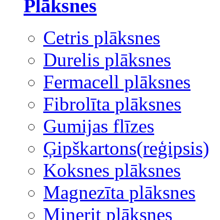
Plāksnes
Cetris plāksnes
Durelis plāksnes
Fermacell plāksnes
Fibrolīta plāksnes
Gumijas flīzes
Ģipškartons(reģipsis)
Koksnes plāksnes
Magnezīta plāksnes
Minerit plāksnes