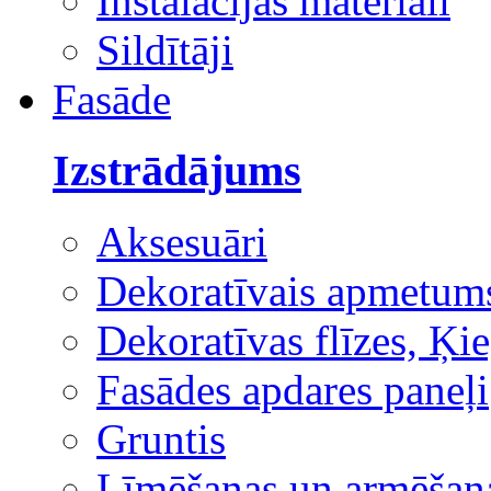
Instalācijas materiāli
Sildītāji
Fasāde
Izstrādājums
Aksesuāri
Dekoratīvais apmetum
Dekoratīvas flīzes, Ķie
Fasādes apdares paneļi
Gruntis
Līmēšanas un armēšana