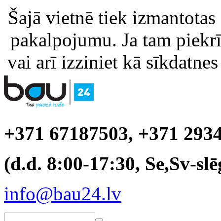
Šajā vietnē tiek izmantotas
pakalpojumu. Ja tam piekrīt
vai arī izziniet kā sīkdatnes
+371 67187503, +371 293
(d.d. 8:00-17:30, Se,Sv-slē
info@bau24.lv