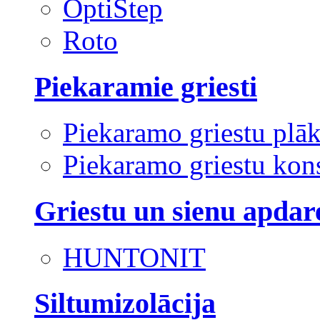
OptiStep
Roto
Piekaramie griesti
Piekaramo griestu plā
Piekaramo griestu kons
Griestu un sienu apdar
HUNTONIT
Siltumizolācija