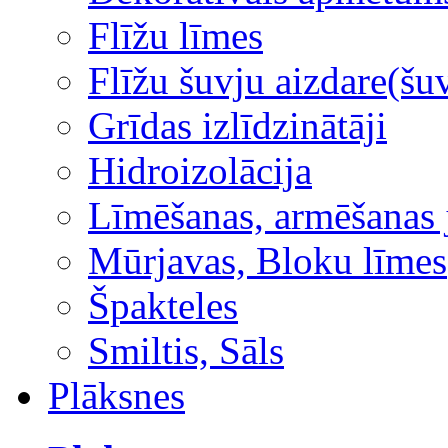
Flīžu līmes
Flīžu šuvju aizdare(šuv
Grīdas izlīdzinātāji
Hidroizolācija
Līmēšanas, armēšanas 
Mūrjavas, Bloku līmes
Špakteles
Smiltis, Sāls
Plāksnes