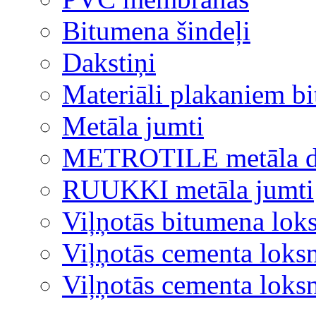
Bitumena šindeļi
Dakstiņi
Materiāli plakaniem b
Metāla jumti
METROTILE metāla d
RUUKKI metāla jumti
Viļņotās bitumena lok
Viļņotās cementa loks
Viļņotās cementa lok