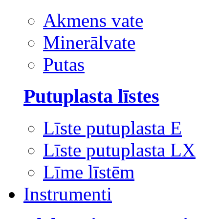
Akmens vate
Minerālvate
Putas
Putuplasta līstes
Līste putuplasta E
Līste putuplasta LX
Līme līstēm
Instrumenti