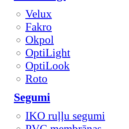
Velux
Fakro
Okpol
OptiLight
OptiLook
Roto
Segumi
IKO ruļļu segumi
PVC membrānas