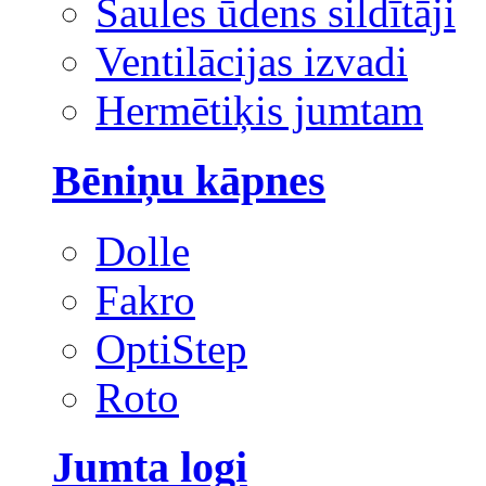
Saules ūdens sildītāji
Ventilācijas izvadi
Hermētiķis jumtam
Bēniņu kāpnes
Dolle
Fakro
OptiStep
Roto
Jumta logi