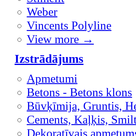
Weber
Vincents Polyline
View more
→
Izstrādājums
Apmetumi
Betons - Betons klons
Būvķīmija, Gruntis, H
Cements, Kaļķis, Smilt
Dekoratīvais apmetum