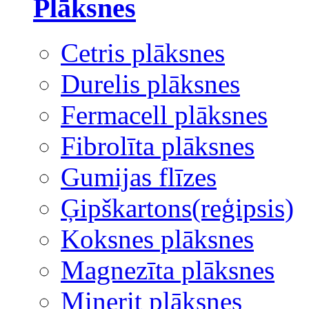
Plāksnes
Cetris plāksnes
Durelis plāksnes
Fermacell plāksnes
Fibrolīta plāksnes
Gumijas flīzes
Ģipškartons(reģipsis)
Koksnes plāksnes
Magnezīta plāksnes
Minerit plāksnes