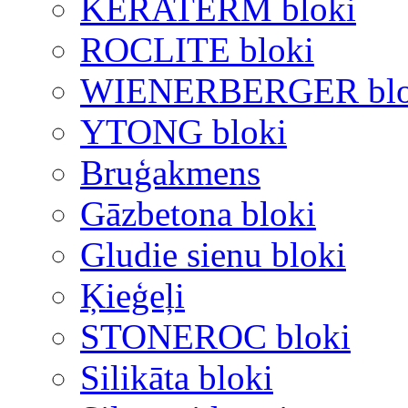
KERATERM bloki
ROCLITE bloki
WIENERBERGER blo
YTONG bloki
Bruģakmens
Gāzbetona bloki
Gludie sienu bloki
Ķieģeļi
STONEROC bloki
Silikāta bloki