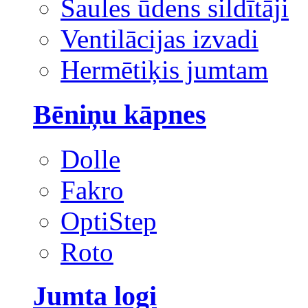
Saules ūdens sildītāji
Ventilācijas izvadi
Hermētiķis jumtam
Bēniņu kāpnes
Dolle
Fakro
OptiStep
Roto
Jumta logi