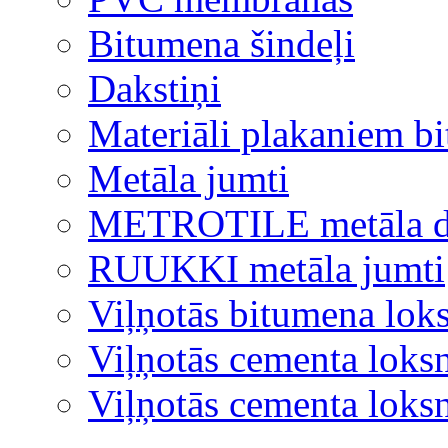
Bitumena šindeļi
Dakstiņi
Materiāli plakaniem b
Metāla jumti
METROTILE metāla d
RUUKKI metāla jumti
Viļņotās bitumena lok
Viļņotās cementa loks
Viļņotās cementa lok