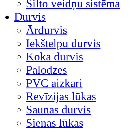
Silto veidņu sistēma
Durvis
Ārdurvis
Iekštelpu durvis
Koka durvis
Palodzes
PVC aizkari
Revīzijas lūkas
Saunas durvis
Sienas lūkas