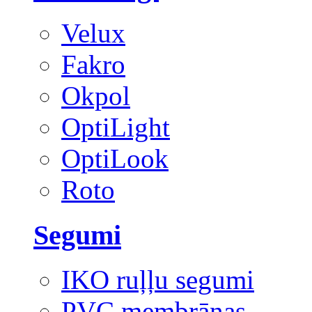
Velux
Fakro
Okpol
OptiLight
OptiLook
Roto
Segumi
IKO ruļļu segumi
PVC membrānas