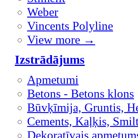
Weber
Vincents Polyline
View more
→
Izstrādājums
Apmetumi
Betons - Betons klons
Būvķīmija, Gruntis, H
Cements, Kaļķis, Smilt
Dekoratīvais apmetum