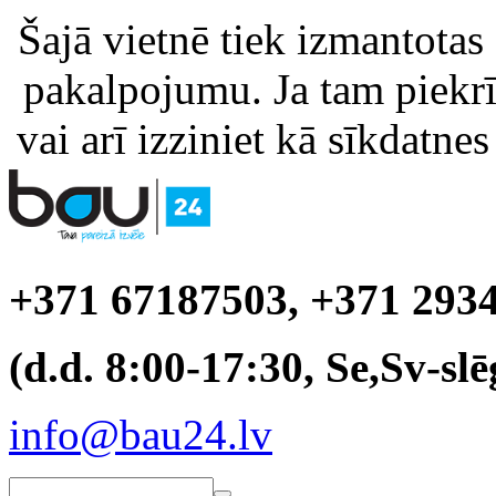
Šajā vietnē tiek izmantotas
pakalpojumu. Ja tam piekrīt
vai arī izziniet kā sīkdatnes
+371 67187503, +371 293
(d.d. 8:00-17:30, Se,Sv-slē
info@bau24.lv