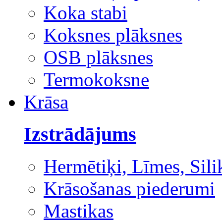
Koka stabi
Koksnes plāksnes
OSB plāksnes
Termokoksne
Krāsa
Izstrādājums
Hermētiķi, Līmes, Sili
Krāsošanas piederumi
Mastikas