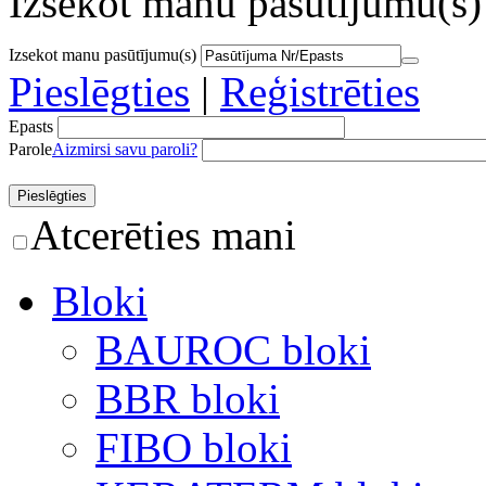
Izsekot manu pasūtījumu(s)
Izsekot manu pasūtījumu(s)
Pieslēgties
|
Reģistrēties
Epasts
Parole
Aizmirsi savu paroli?
Atcerēties mani
Bloki
BAUROC bloki
BBR bloki
FIBO bloki