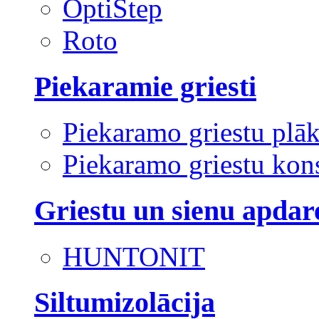
OptiStep
Roto
Piekaramie griesti
Piekaramo griestu plā
Piekaramo griestu kons
Griestu un sienu apdar
HUNTONIT
Siltumizolācija