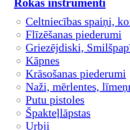
Rokas instrumenti
Celtniecības spaiņi, ko
Flīzēšanas piederumi
Griezējdiski, Smilšpap
Kāpnes
Krāsošanas piederumi
Naži, mērlentes, līmeņ
Putu pistoles
Špakteļlāpstas
Urbji