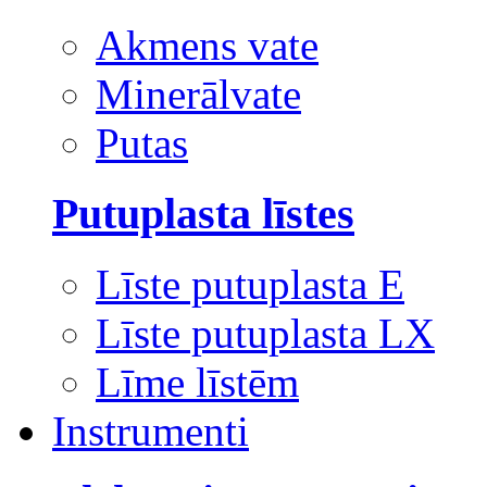
Akmens vate
Minerālvate
Putas
Putuplasta līstes
Līste putuplasta E
Līste putuplasta LX
Līme līstēm
Instrumenti