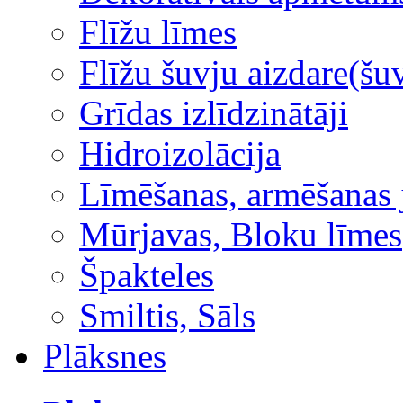
Flīžu līmes
Flīžu šuvju aizdare(šuv
Grīdas izlīdzinātāji
Hidroizolācija
Līmēšanas, armēšanas 
Mūrjavas, Bloku līmes
Špakteles
Smiltis, Sāls
Plāksnes