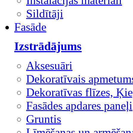
Instalācijas materiāli
Sildītāji
Fasāde
Izstrādājums
Aksesuāri
Dekoratīvais apmetum
Dekoratīvas flīzes, Ķie
Fasādes apdares paneļi
Gruntis
Līmēšanas un armēšana