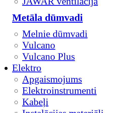
JAWAR ventilācija
Metāla dūmvadi
Melnie dūmvadi
Vulcano
Vulcano Plus
Elektro
Apgaismojums
Elektroinstrumenti
Kabeļi