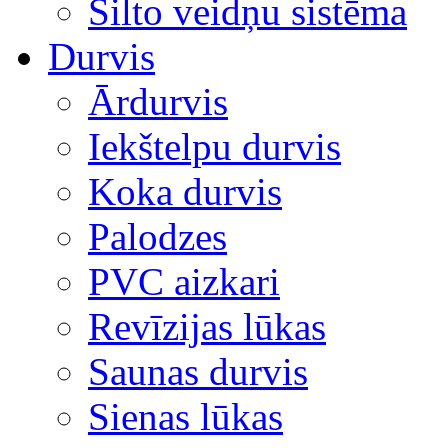
Silto veidņu sistēma
Durvis
Ārdurvis
Iekštelpu durvis
Koka durvis
Palodzes
PVC aizkari
Revīzijas lūkas
Saunas durvis
Sienas lūkas