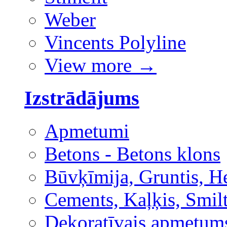
Weber
Vincents Polyline
View more
→
Izstrādājums
Apmetumi
Betons - Betons klons
Būvķīmija, Gruntis, H
Cements, Kaļķis, Smilt
Dekoratīvais apmetum