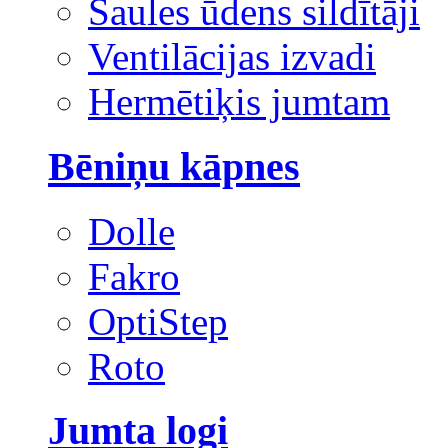
Saules ūdens sildītāji
Ventilācijas izvadi
Hermētiķis jumtam
Bēniņu kāpnes
Dolle
Fakro
OptiStep
Roto
Jumta logi