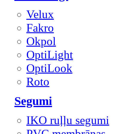
Velux
Fakro
Okpol
OptiLight
OptiLook
Roto
Segumi
IKO ruļļu segumi
PVC membrānas