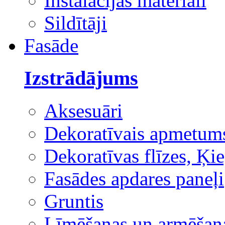
Instalācijas materiāli
Sildītāji
Fasāde
Izstrādājums
Aksesuāri
Dekoratīvais apmetum
Dekoratīvas flīzes, Ķie
Fasādes apdares paneļi
Gruntis
Līmēšanas un armēšana