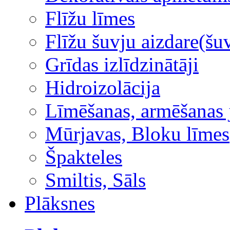
Flīžu līmes
Flīžu šuvju aizdare(šuv
Grīdas izlīdzinātāji
Hidroizolācija
Līmēšanas, armēšanas 
Mūrjavas, Bloku līmes
Špakteles
Smiltis, Sāls
Plāksnes