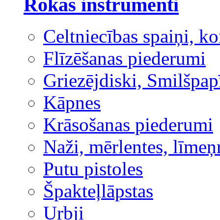
Rokas instrumenti
Celtniecības spaiņi, ko
Flīzēšanas piederumi
Griezējdiski, Smilšpap
Kāpnes
Krāsošanas piederumi
Naži, mērlentes, līmeņ
Putu pistoles
Špakteļlāpstas
Urbji