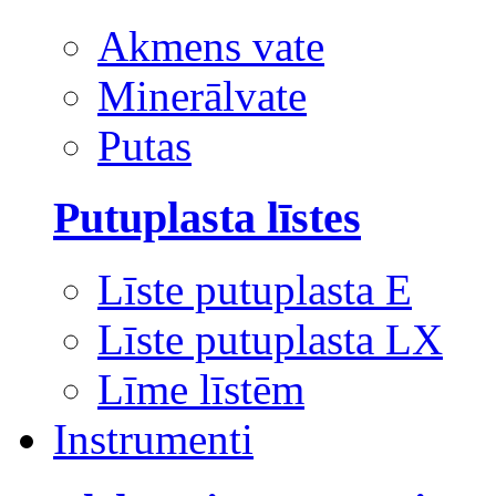
Akmens vate
Minerālvate
Putas
Putuplasta līstes
Līste putuplasta E
Līste putuplasta LX
Līme līstēm
Instrumenti