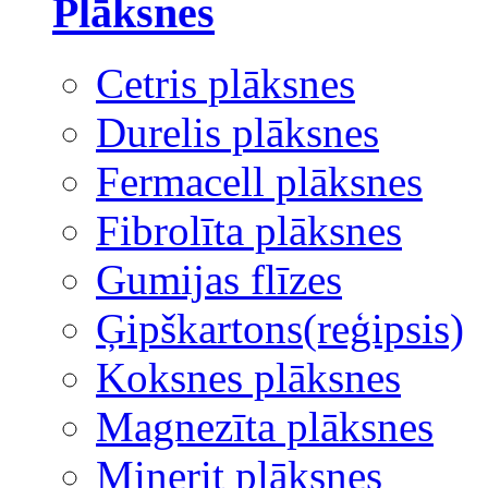
Plāksnes
Cetris plāksnes
Durelis plāksnes
Fermacell plāksnes
Fibrolīta plāksnes
Gumijas flīzes
Ģipškartons(reģipsis)
Koksnes plāksnes
Magnezīta plāksnes
Minerit plāksnes