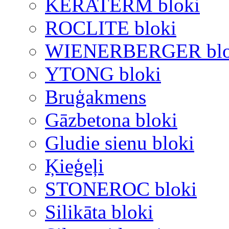
KERATERM bloki
ROCLITE bloki
WIENERBERGER blo
YTONG bloki
Bruģakmens
Gāzbetona bloki
Gludie sienu bloki
Ķieģeļi
STONEROC bloki
Silikāta bloki