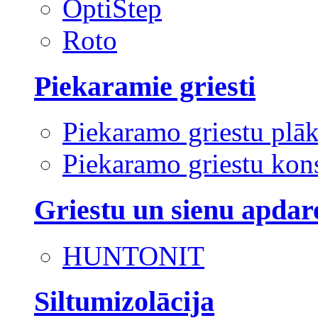
OptiStep
Roto
Piekaramie griesti
Piekaramo griestu plā
Piekaramo griestu kons
Griestu un sienu apdar
HUNTONIT
Siltumizolācija