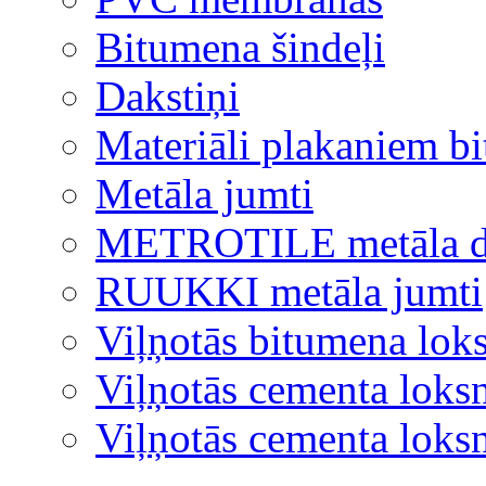
Bitumena šindeļi
Dakstiņi
Materiāli plakaniem b
Metāla jumti
METROTILE metāla d
RUUKKI metāla jumti
Viļņotās bitumena lok
Viļņotās cementa loks
Viļņotās cementa lok