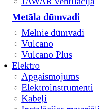
JAWAR ventilācija
Metāla dūmvadi
Melnie dūmvadi
Vulcano
Vulcano Plus
Elektro
Apgaismojums
Elektroinstrumenti
Kabeļi