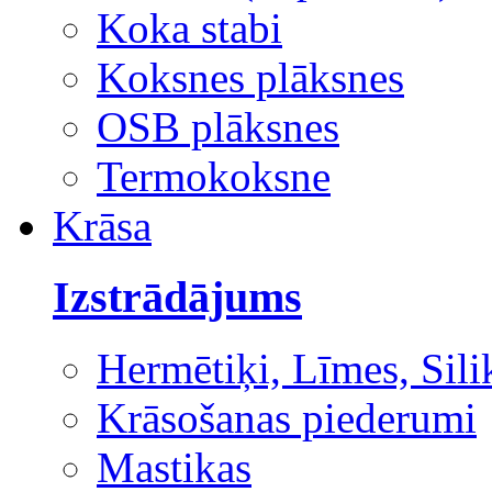
Koka stabi
Koksnes plāksnes
OSB plāksnes
Termokoksne
Krāsa
Izstrādājums
Hermētiķi, Līmes, Sili
Krāsošanas piederumi
Mastikas