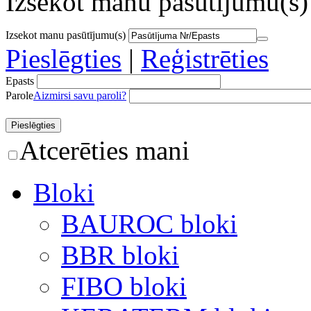
Izsekot manu pasūtījumu(s)
Izsekot manu pasūtījumu(s)
Pieslēgties
|
Reģistrēties
Epasts
Parole
Aizmirsi savu paroli?
Atcerēties mani
Bloki
BAUROC bloki
BBR bloki
FIBO bloki