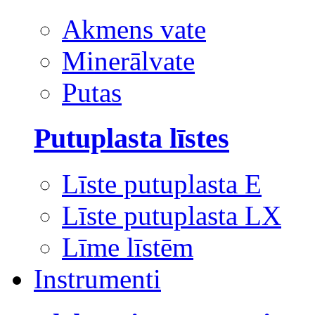
Akmens vate
Minerālvate
Putas
Putuplasta līstes
Līste putuplasta E
Līste putuplasta LX
Līme līstēm
Instrumenti