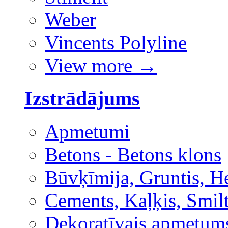
Weber
Vincents Polyline
View more
→
Izstrādājums
Apmetumi
Betons - Betons klons
Būvķīmija, Gruntis, H
Cements, Kaļķis, Smilt
Dekoratīvais apmetum