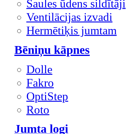
Saules ūdens sildītāji
Ventilācijas izvadi
Hermētiķis jumtam
Bēniņu kāpnes
Dolle
Fakro
OptiStep
Roto
Jumta logi