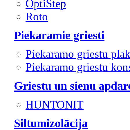
OptiStep
Roto
Piekaramie griesti
Piekaramo griestu plā
Piekaramo griestu kons
Griestu un sienu apdar
HUNTONIT
Siltumizolācija