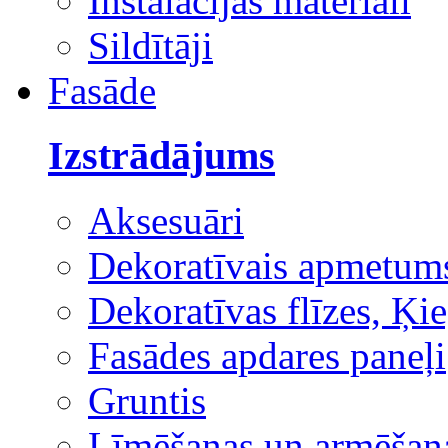
Instalācijas materiāli
Sildītāji
Fasāde
Izstrādājums
Aksesuāri
Dekoratīvais apmetum
Dekoratīvas flīzes, Ķie
Fasādes apdares paneļi
Gruntis
Līmēšanas un armēšana