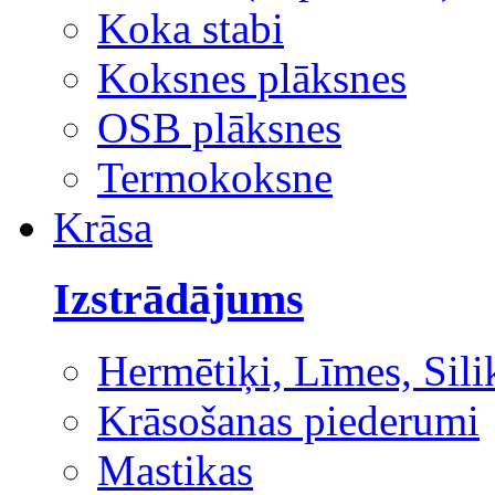
Koka stabi
Koksnes plāksnes
OSB plāksnes
Termokoksne
Krāsa
Izstrādājums
Hermētiķi, Līmes, Sili
Krāsošanas piederumi
Mastikas