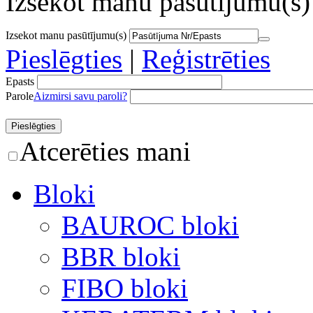
Izsekot manu pasūtījumu(s)
Izsekot manu pasūtījumu(s)
Pieslēgties
|
Reģistrēties
Epasts
Parole
Aizmirsi savu paroli?
Atcerēties mani
Bloki
BAUROC bloki
BBR bloki
FIBO bloki