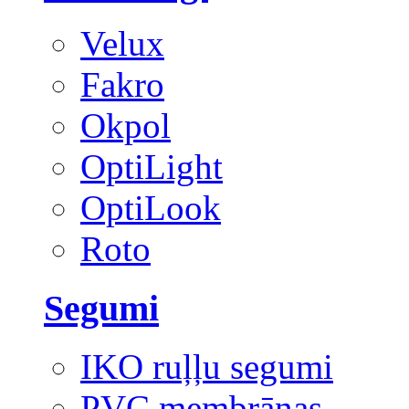
Velux
Fakro
Okpol
OptiLight
OptiLook
Roto
Segumi
IKO ruļļu segumi
PVC membrānas