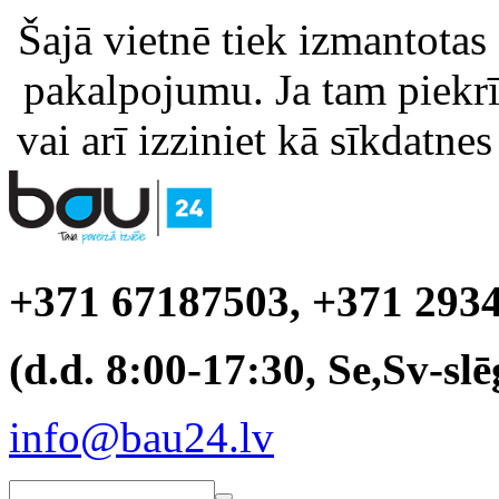
Šajā vietnē tiek izmantotas
pakalpojumu. Ja tam piekrīt
vai arī izziniet kā sīkdatnes
+371 67187503, +371 293
(d.d. 8:00-17:30, Se,Sv-slē
info@bau24.lv