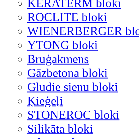
KERATERM bloki
ROCLITE bloki
WIENERBERGER blo
YTONG bloki
Bruģakmens
Gāzbetona bloki
Gludie sienu bloki
Ķieģeļi
STONEROC bloki
Silikāta bloki