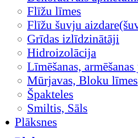
Flīžu līmes
Flīžu šuvju aizdare(šuv
Grīdas izlīdzinātāji
Hidroizolācija
Līmēšanas, armēšanas 
Mūrjavas, Bloku līmes
Špakteles
Smiltis, Sāls
Plāksnes