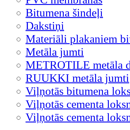
Bitumena šindeļi
Dakstiņi
Materiāli plakaniem b
Metāla jumti
METROTILE metāla d
RUUKKI metāla jumti
Viļņotās bitumena lok
Viļņotās cementa loks
Viļņotās cementa lok