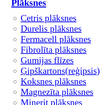
Plāksnes
Cetris plāksnes
Durelis plāksnes
Fermacell plāksnes
Fibrolīta plāksnes
Gumijas flīzes
Ģipškartons(reģipsis)
Koksnes plāksnes
Magnezīta plāksnes
Minerit plāksnes