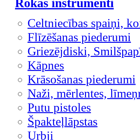
Rokas instrumenti
Celtniecības spaiņi, ko
Flīzēšanas piederumi
Griezējdiski, Smilšpap
Kāpnes
Krāsošanas piederumi
Naži, mērlentes, līmeņ
Putu pistoles
Špakteļlāpstas
Urbji