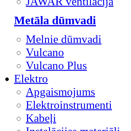
JAWAR ventilācija
Metāla dūmvadi
Melnie dūmvadi
Vulcano
Vulcano Plus
Elektro
Apgaismojums
Elektroinstrumenti
Kabeļi