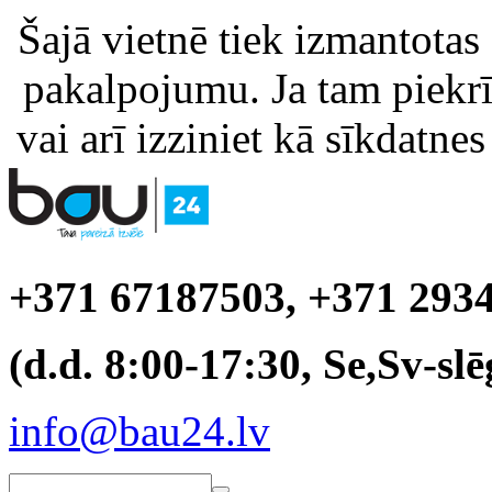
Šajā vietnē tiek izmantotas
pakalpojumu. Ja tam piekrīt
vai arī izziniet kā sīkdatnes
+371 67187503, +371 293
(d.d. 8:00-17:30, Se,Sv-slē
info@bau24.lv