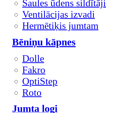
Saules ūdens sildītāji
Ventilācijas izvadi
Hermētiķis jumtam
Bēniņu kāpnes
Dolle
Fakro
OptiStep
Roto
Jumta logi