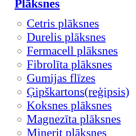
Plāksnes
Cetris plāksnes
Durelis plāksnes
Fermacell plāksnes
Fibrolīta plāksnes
Gumijas flīzes
Ģipškartons(reģipsis)
Koksnes plāksnes
Magnezīta plāksnes
Minerit plāksnes