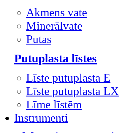
Akmens vate
Minerālvate
Putas
Putuplasta līstes
Līste putuplasta E
Līste putuplasta LX
Līme līstēm
Instrumenti