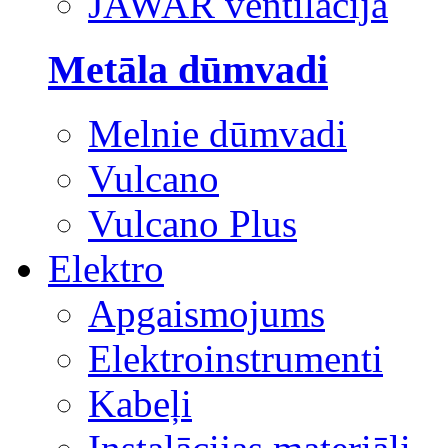
JAWAR ventilācija
Metāla dūmvadi
Melnie dūmvadi
Vulcano
Vulcano Plus
Elektro
Apgaismojums
Elektroinstrumenti
Kabeļi