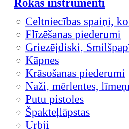
Rokas instrumenti
Celtniecības spaiņi, ko
Flīzēšanas piederumi
Griezējdiski, Smilšpap
Kāpnes
Krāsošanas piederumi
Naži, mērlentes, līmeņ
Putu pistoles
Špakteļlāpstas
Urbji