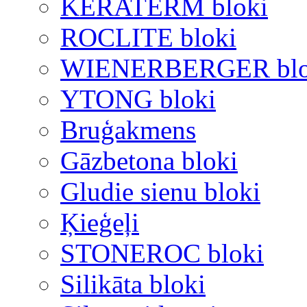
KERATERM bloki
ROCLITE bloki
WIENERBERGER blo
YTONG bloki
Bruģakmens
Gāzbetona bloki
Gludie sienu bloki
Ķieģeļi
STONEROC bloki
Silikāta bloki