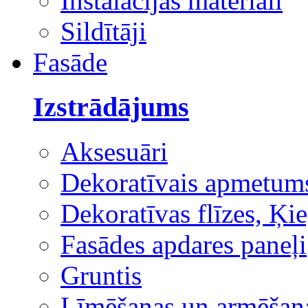
Instalācijas materiāli
Sildītāji
Fasāde
Izstrādājums
Aksesuāri
Dekoratīvais apmetum
Dekoratīvas flīzes, Ķie
Fasādes apdares paneļi
Gruntis
Līmēšanas un armēšana