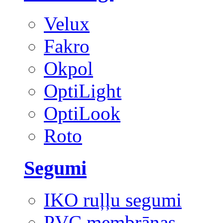
Velux
Fakro
Okpol
OptiLight
OptiLook
Roto
Segumi
IKO ruļļu segumi
PVC membrānas