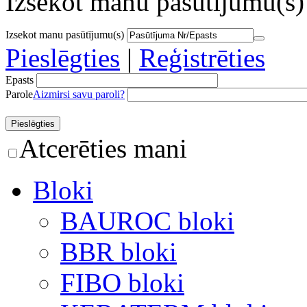
Izsekot manu pasūtījumu(s)
Izsekot manu pasūtījumu(s)
Pieslēgties
|
Reģistrēties
Epasts
Parole
Aizmirsi savu paroli?
Atcerēties mani
Bloki
BAUROC bloki
BBR bloki
FIBO bloki