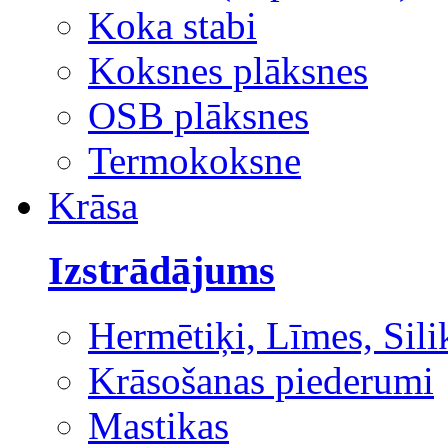
Koka stabi
Koksnes plāksnes
OSB plāksnes
Termokoksne
Krāsa
Izstrādājums
Hermētiķi, Līmes, Sili
Krāsošanas piederumi
Mastikas