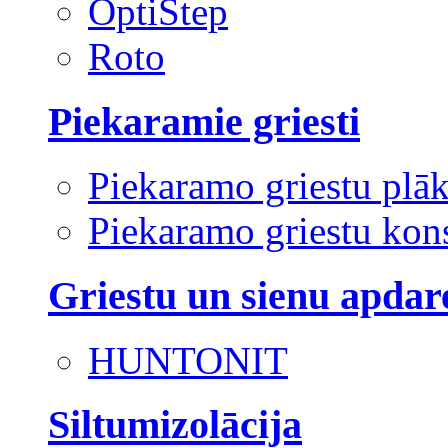
OptiStep
Roto
Piekaramie griesti
Piekaramo griestu plā
Piekaramo griestu kons
Griestu un sienu apdar
HUNTONIT
Siltumizolācija