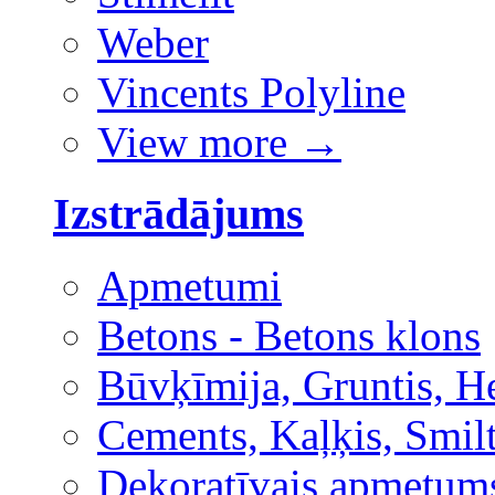
Weber
Vincents Polyline
View more
→
Izstrādājums
Apmetumi
Betons - Betons klons
Būvķīmija, Gruntis, H
Cements, Kaļķis, Smilt
Dekoratīvais apmetum