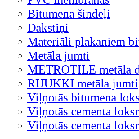
Bitumena šindeļi
Dakstiņi
Materiāli plakaniem b
Metāla jumti
METROTILE metāla d
RUUKKI metāla jumti
Viļņotās bitumena lok
Viļņotās cementa loks
Viļņotās cementa lok