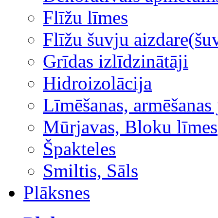
Flīžu līmes
Flīžu šuvju aizdare(šuv
Grīdas izlīdzinātāji
Hidroizolācija
Līmēšanas, armēšanas 
Mūrjavas, Bloku līmes
Špakteles
Smiltis, Sāls
Plāksnes